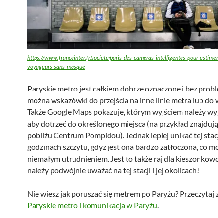
https://www.franceinter.fr/societe/paris-des-cameras-intelligentes-pour-estime
voyageurs-sans-masque
Paryskie metro jest całkiem dobrze oznaczone i bez prob
można wskazówki do przejścia na inne linie metra lub do w
Także Google Maps pokazuje, którym wyjściem należy wyjść
aby dotrzeć do określonego miejsca (na przykład znajdują
pobliżu Centrum Pompidou). Jednak lepiej unikać tej stac
godzinach szczytu, gdyż jest ona bardzo zatłoczona, co m
niemałym utrudnieniem. Jest to także raj dla kieszonkow
należy podwójnie uważać na tej stacji i jej okolicach!
Nie wiesz jak poruszać się metrem po Paryżu? Przeczytaj 
Paryskie metro i komunikacja w Paryżu
.