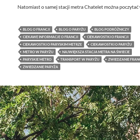
Natomiast o samej stacji metra Chatelet można poczytać
BLOG O FRANCJI
BLOG O PARYŻU
BLOG PODRÓŻNICZY
CIEKAWE INFORMACJE O FRANCJI
CIEKAWOSTKI O FRANCJI
CIEKAWOSTKI O PARYSKIM METRZE
CIEKAWOSTKI O PARYŻU
METRO W PARYŻU
NAJWIĘKSZA STACJA METRA NA ŚWIECIE
PARYSKIE METRO
TRANSPORT W PARYŻU
ZWIEDZANIE FRANC
ZWIEDZANIE PARYŻA