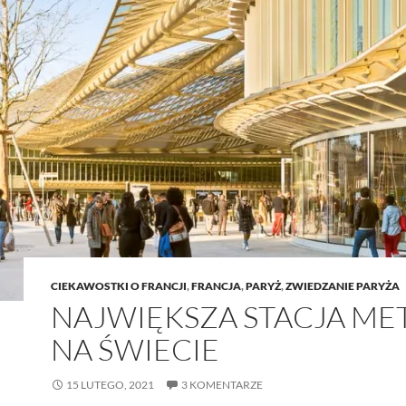
CIEKAWOSTKI O FRANCJI
,
FRANCJA
,
PARYŻ
,
ZWIEDZANIE PARYŻA
NAJWIĘKSZA STACJA ME
NA ŚWIECIE
15 LUTEGO, 2021
3 KOMENTARZE