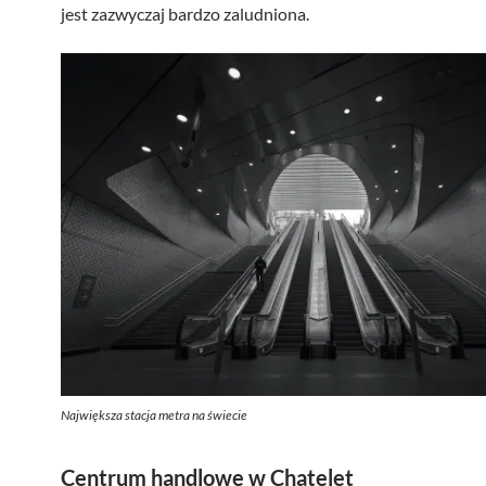
jest zazwyczaj bardzo zaludniona.
Największa stacja metra na świecie
Centrum handlowe w Chatelet