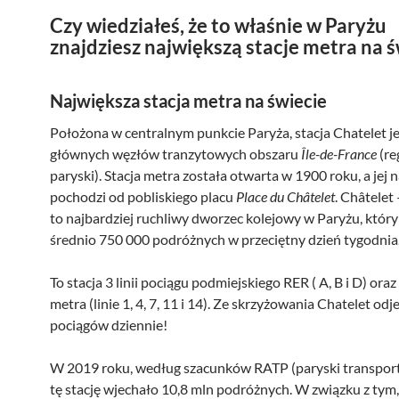
Czy wiedziałeś, że to właśnie w Paryżu
znajdziesz największą stacje metra na ś
Największa stacja metra na świecie
Położona w centralnym punkcie Paryża, stacja Chatelet j
głównych węzłów tranzytowych obszaru
Île-de-France
(re
paryski). Stacja metra została otwarta w 1900 roku, a jej
pochodzi od pobliskiego placu
Place du Châtelet
. Châtelet 
to najbardziej ruchliwy dworzec kolejowy w Paryżu, który
średnio 750 000 podróżnych w przeciętny dzień tygodnia
To stacja 3 linii pociągu podmiejskiego RER ( A, B i D) oraz 
metra (linie 1, 4, 7, 11 i 14). Ze skrzyżowania Chatelet od
pociągów dziennie!
W 2019 roku, według szacunków RATP (paryski transport 
tę stację wjechało 10,8 mln podróżnych. W związku z tym, 