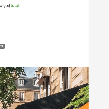
 więcej
tutaj
.
JI