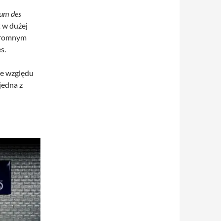
um des
 w dużej
ogromnym
s.
Ze względu
 jedna z