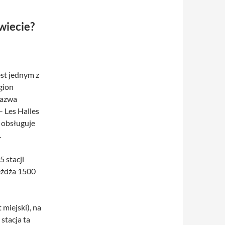
wiecie?
est jednym z
gion
 nazwa
– Les Halles
 obsługuje
.
5 stacji
jeżdża 1500
miejski), na
stacja ta