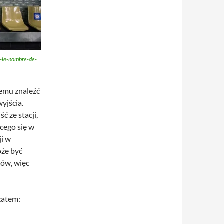
r-le-nombre-de-
lemu znaleźć
yjścia.
 ze stacji,
cego się w
ji w
oże być
ców, więc
zatem: