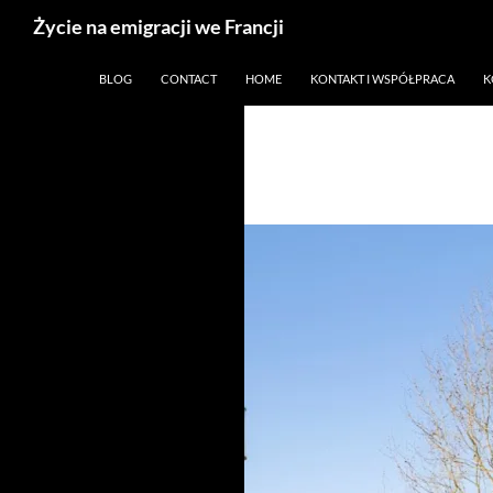
Życie na emigracji we Francji
Przejdź
Paryż, Francja i emigracja
BLOG
CONTACT
HOME
KONTAKT I WSPÓŁPRACA
K
do
treści