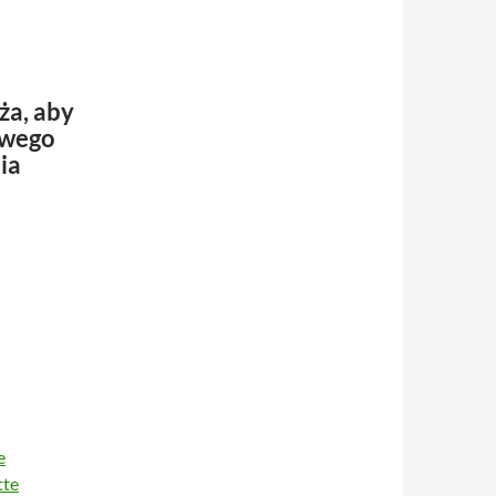
ża, aby
iwego
ia
e
tte