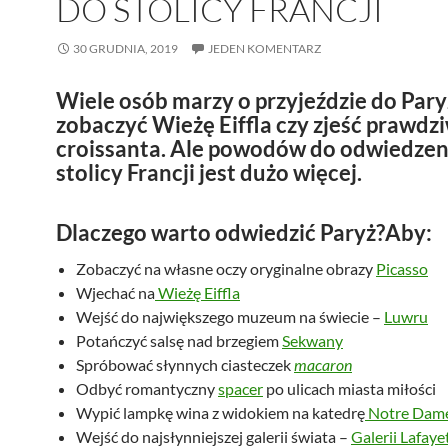
DO STOLICY FRANCJI
30 GRUDNIA, 2019
JEDEN KOMENTARZ
Wiele osób marzy o przyjeździe do Pary
zobaczyć Wieżę Eiffla czy zjeść prawdz
croissanta. Ale powodów do odwiedzen
stolicy Francji jest dużo więcej.
Dlaczego warto odwiedzić Paryż?Aby:
Zobaczyć na własne oczy oryginalne obrazy
Picasso
Wjechać na
Wieżę Eiffla
Wejść do największego muzeum na świecie –
Luwru
Potańczyć salsę nad brzegiem
Sekwany
Spróbować słynnych ciasteczek
macaron
Odbyć romantyczny
spacer
po ulicach miasta miłości
Wypić lampkę wina z widokiem na katedrę
Notre Dam
Wejść do najsłynniejszej galerii świata –
Galerii Lafaye