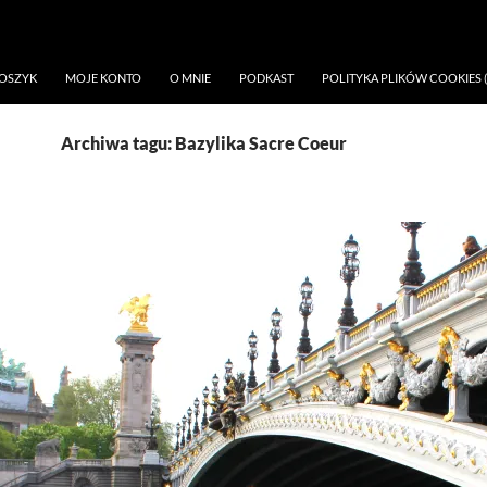
OSZYK
MOJE KONTO
O MNIE
PODKAST
POLITYKA PLIKÓW COOKIES (
Archiwa tagu: Bazylika Sacre Coeur