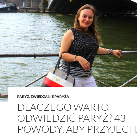
PARYŻ
,
ZWIEDZANIE PARYŻA
DLACZEGO WARTO
ODWIEDZIĆ PARYŻ? 43
POWODY, ABY PRZYJEC