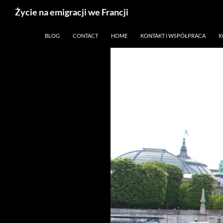
Życie na emigracji we Francji
Przejdź
Paryż, Francja i emigracja
BLOG
CONTACT
HOME
KONTAKT I WSPÓŁPRACA
K
do
treści