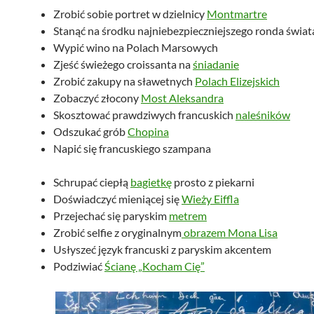
Zrobić sobie portret w dzielnicy
Montmartre
Stanąć na środku najniebezpieczniejszego ronda świat
Wypić wino na Polach Marsowych
Zjeść świeżego croissanta na
śniadanie
Zrobić zakupy na sławetnych
Polach Elizejskich
Zobaczyć złocony
Most Aleksandra
Skosztować prawdziwych francuskich
naleśników
Odszukać grób
Chopina
Napić się francuskiego szampana
Schrupać ciepłą
bagietkę
prosto z piekarni
Doświadczyć mieniącej się
Wieży Eiffla
Przejechać się paryskim
metrem
Zrobić selfie z oryginalnym
obrazem Mona Lisa
Usłyszeć język francuski z paryskim akcentem
Podziwiać
Ścianę „Kocham Cię”