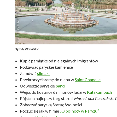
Ogrody Wersalskie
Kupić pamiątkę od nielegalnych imigrantów
Podziwiać paryskie kamienice
Zamówić
ślimaki
Przekroczyć bramę do nieba w
Saint Chapelle
Odwiedzić paryskie
parki
Wejść do kostnicy 6 milionów ludzi w
Katakumbach
Pójść na najlepszy targ staroci
Marché aux Puces de St-
Zobaczyć paryską Statuę Wolności
Poczuć się jak w filmie
„O północy w Paryżu”