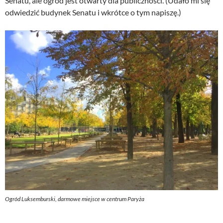
Senatu, ale ogród jest otwarty dla publiczności. (Udało mi się
odwiedzić budynek Senatu i wkrótce o tym napiszę.)
Ogród Luksemburski, darmowe miejsce w centrum Paryża