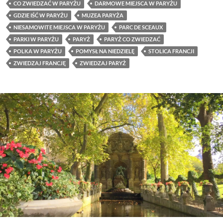
CO ZWIEDZAĆ W PARYŻU
DARMOWE MIEJSCA W PARYŻU
GDZIE IŚĆ W PARYŻU
MUZEA PARYŻA
NIESAMOWITE MIEJSCA W PARYŻU
PARC DE SCEAUX
PARKI W PARYŻU
PARYŻ
PARYŻ CO ZWIEDZAĆ
POLKA W PARYŻU
POMYSŁ NA NIEDZIELĘ
STOLICA FRANCJI
ZWIEDZAJ FRANCJĘ
ZWIEDZAJ PARYŻ