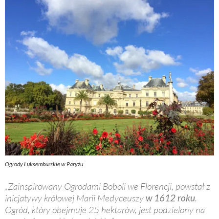
Ogrody Luksemburskie w Paryżu
„Zainspirowany Ogrodami Boboli we Florencji, powstał z
inicjatywy królowej Marii Medyceuszy
w 1612 roku
.
Ogród, który obejmuje 25 hektarów, jest podzielony na