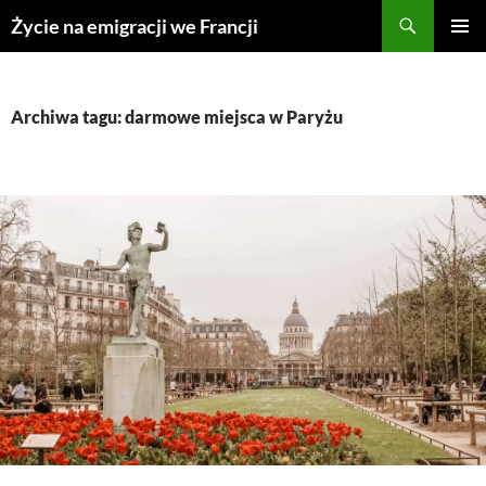
Przejdź
Życie na emigracji we Francji
do
MENU
treści
GŁÓWN
Archiwa tagu: darmowe miejsca w Paryżu