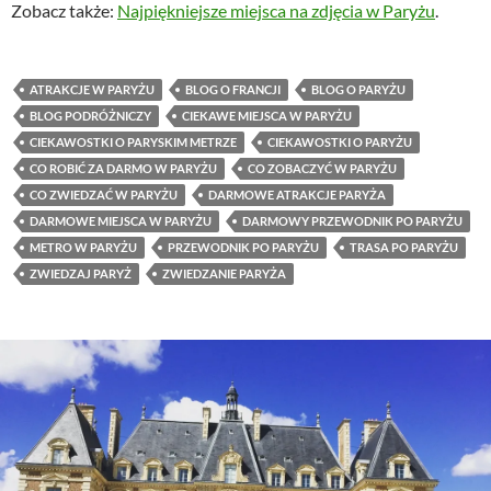
Zobacz także:
Najpiękniejsze miejsca na zdjęcia w Paryżu
.
ATRAKCJE W PARYŻU
BLOG O FRANCJI
BLOG O PARYŻU
BLOG PODRÓŻNICZY
CIEKAWE MIEJSCA W PARYŻU
CIEKAWOSTKI O PARYSKIM METRZE
CIEKAWOSTKI O PARYŻU
CO ROBIĆ ZA DARMO W PARYŻU
CO ZOBACZYĆ W PARYŻU
CO ZWIEDZAĆ W PARYŻU
DARMOWE ATRAKCJE PARYŻA
DARMOWE MIEJSCA W PARYŻU
DARMOWY PRZEWODNIK PO PARYŻU
METRO W PARYŻU
PRZEWODNIK PO PARYŻU
TRASA PO PARYŻU
ZWIEDZAJ PARYŻ
ZWIEDZANIE PARYŻA