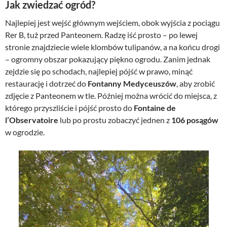
Jak zwiedzać ogród?
Najlepiej jest wejść głównym wejściem, obok wyjścia z pociągu
Rer B, tuż przed Panteonem. Radzę iść prosto – po lewej
stronie znajdziecie wiele klombów tulipanów, a na końcu drogi
– ogromny obszar pokazujący piękno ogrodu. Zanim jednak
zejdzie się po schodach, najlepiej pójść w prawo, minąć
restaurację i dotrzeć do
Fontanny Medyceuszów
, aby zrobić
zdjęcie z Panteonem w tle. Później można wrócić do miejsca, z
którego przyszliście i pójść prosto do
Fontaine de
l’Observatoire
lub po prostu zobaczyć jednen z
106 posągów
w ogrodzie.