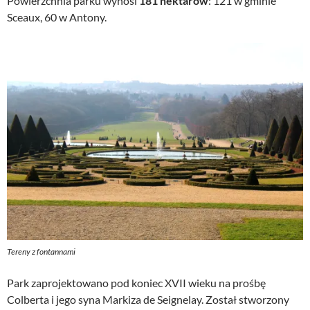
Powierzchnia parku wynosi
181 hektarów
: 121 w gminie
Sceaux, 60 w Antony.
Tereny z fontannami
Park zaprojektowano pod koniec XVII wieku na prośbę
Colberta i jego syna Markiza de Seignelay. Został stworzony