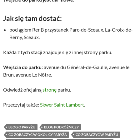
Jak się tam dostać:
pociągiem Rer B przystanek Parc-de-Sceaux, La-Croix-de-
Berny, Sceaux.
Każda z tych stacji znajduje się z innej strony parku.
Wejścia do parku:
avenue du Général-de-Gaulle, avenue le
Brun, avenue Le Nôtre.
Odwiedź oficjalną
stronę
parku.
Przeczytaj także:
Skwer Saint Lambert
.
BLOG O PARYŻU
BLOG PODRÓŻNICZY
CO ZOBACZYĆ W OKOLICY PARYŻA
CO ZOBACZYĆ W PARYŻU