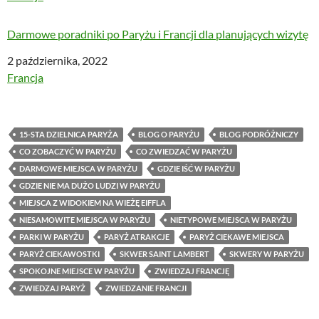
Darmowe poradniki po Paryżu i Francji dla planujących wizytę
Data
2 października, 2022
W odniesieniu do
Francja
15-STA DZIELNICA PARYŻA
BLOG O PARYŻU
BLOG PODRÓŻNICZY
CO ZOBACZYĆ W PARYŻU
CO ZWIEDZAĆ W PARYŻU
DARMOWE MIEJSCA W PARYŻU
GDZIE IŚĆ W PARYŻU
GDZIE NIE MA DUŻO LUDZI W PARYŻU
MIEJSCA Z WIDOKIEM NA WIEŻĘ EIFFLA
NIESAMOWITE MIEJSCA W PARYŻU
NIETYPOWE MIEJSCA W PARYŻU
PARKI W PARYŻU
PARYŻ ATRAKCJE
PARYŻ CIEKAWE MIEJSCA
PARYŻ CIEKAWOSTKI
SKWER SAINT LAMBERT
SKWERY W PARYŻU
SPOKOJNE MIEJSCE W PARYŻU
ZWIEDZAJ FRANCJĘ
ZWIEDZAJ PARYŻ
ZWIEDZANIE FRANCJI