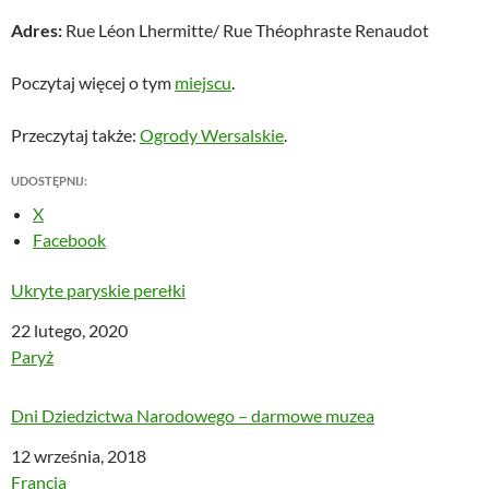
Adres:
Rue Léon Lhermitte/ Rue Théophraste Renaudot
Poczytaj więcej o tym
miejscu
.
Przeczytaj także:
Ogrody Wersalskie
.
UDOSTĘPNIJ:
X
Facebook
Ukryte paryskie perełki
Data
22 lutego, 2020
W odniesieniu do
Paryż
Dni Dziedzictwa Narodowego – darmowe muzea
Data
12 września, 2018
W odniesieniu do
Francja