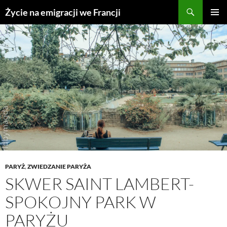
Przejdź
Życie na emigracji we Francji
do
MENU
treści
GŁÓWN
PARYŻ
,
ZWIEDZANIE PARYŻA
SKWER SAINT LAMBERT-
SPOKOJNY PARK W
PARYŻU