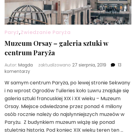
Paryż
,
Zwiedzanie Paryża
Muzeum Orsay – galeria sztuki w
centrum Paryża
Autor:
Magda
zaktualizowano
27 sierpnia, 2019
13
do
komentarzy
Muzeum
W samym centrum Paryża, po lewej stronie Sekwany
Orsay
i na wprost Ogrodów Tuileries koło Luwru znajduje się
–
galeria
galeria sztuki francuskiej XIX i XX wieku – Muzeum
sztuki
Orsay. Miejsce odwiedzane przez ponad 4 miliony
w
osób rocznie należy do najsłynniejszych muzeów w
centrum
Paryżu. Z budynkiem muzeum wiążę się ponad
Paryża
stuletnia historia. Pod koniec XIX wieku teren ten …