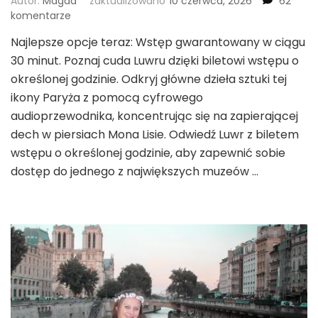
Autor:
Magda
zaktualizowano
10 czerwca, 2026
62
do
komentarze
Luwr
Najlepsze opcje teraz: Wstęp gwarantowany w ciągu
–
30 minut. Poznaj cuda Luwru dzięki biletowi wstępu o
bilety
i
określonej godzinie. Odkryj główne dzieła sztuki tej
zwiedzanie
ikony Paryża z pomocą cyfrowego
2026
audioprzewodnika, koncentrując się na zapierającej
dech w piersiach Mona Lisie. Odwiedź Luwr z biletem
wstępu o określonej godzinie, aby zapewnić sobie
dostęp do jednego z największych muzeów …