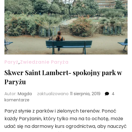
Paryż
,
Zwiedzanie Paryża
Skwer Saint Lambert- spokojny park w
Paryżu
Autor:
Magda
zaktualizowano
11 sierpnia, 2019
4
do
komentarze
Skwer
Paryż słynie z parków i zielonych terenów. Ponoć
Saint
każdy Paryżanin, który tylko ma na to ochotę, może
Lambert-
spokojny
udać się na darmowy kurs ogrodnictwa, aby nauczyć
park