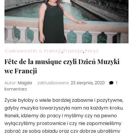
Ciekawostki o Francji
,
Francja
,
Paryż
Fête de la musique czyli Dzień Muzyki
we Francji
Autor:
Magda
zaktualizowano
23 sierpnia, 2020
1
do
komentarz
Fête
Życie byłoby o wiele bardziej zabawne i pozytywne,
de
gdyby muzyka towarzyszyła nam na każdym kroku.
la
musique
Ranek, idziemy do pracy i myślimy czy na pewno
czyli
wyłączyliśmy prostownice i czy nie zapomnieliśmy
Dzień
zabrać ze sobą obiadu oraz czy dobrze ubraliśmy
Muzyki