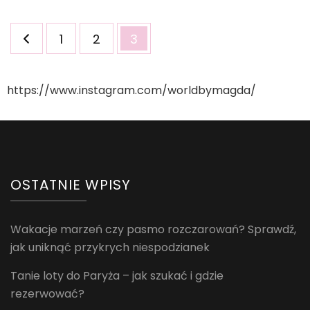
Stronicowanie
Strona
Strona
Strona
1
2
3
wpisów
https://www.instagram.com/worldbymagda/
OSTATNIE WPISY
Wakacje marzeń czy pasmo rozczarowań? Sprawdź,
jak uniknąć przykrych niespodzianek
Tanie loty do Paryża – jak szukać i gdzie
rezerwować?