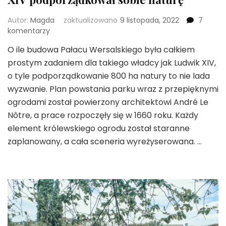
Autor:
Magda
zaktualizowano
9 listopada, 2022
7
do
komentarzy
Ogrody
O ile budowa Pałacu Wersalskiego była całkiem
Wersalskie
prostym zadaniem dla takiego władcy jak Ludwik XIV,
–
czyli
o tyle podporządkowanie 800 ha natury to nie lada
jak
wyzwanie. Plan powstania parku wraz z przepięknymi
Ludwik
ogrodami został powierzony architektowi André Le
XIV
Nôtre, a prace rozpoczęły się w 1660 roku. Każdy
podporządkował
sobie
element królewskiego ogrodu został staranne
naturę
zaplanowany, a cała sceneria wyreżyserowana. …