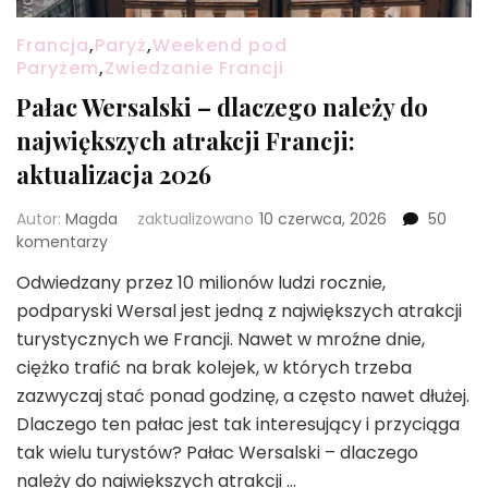
Francja
,
Paryż
,
Weekend pod
Paryżem
,
Zwiedzanie Francji
Pałac Wersalski – dlaczego należy do
największych atrakcji Francji:
aktualizacja 2026
Autor:
Magda
zaktualizowano
10 czerwca, 2026
50
do
komentarzy
Pałac
Odwiedzany przez 10 milionów ludzi rocznie,
Wersalski
podparyski Wersal jest jedną z największych atrakcji
–
dlaczego
turystycznych we Francji. Nawet w mroźne dnie,
należy
ciężko trafić na brak kolejek, w których trzeba
do
zazwyczaj stać ponad godzinę, a często nawet dłużej.
największych
Dlaczego ten pałac jest tak interesujący i przyciąga
atrakcji
Francji:
tak wielu turystów? Pałac Wersalski – dlaczego
aktualizacja
należy do największych atrakcji …