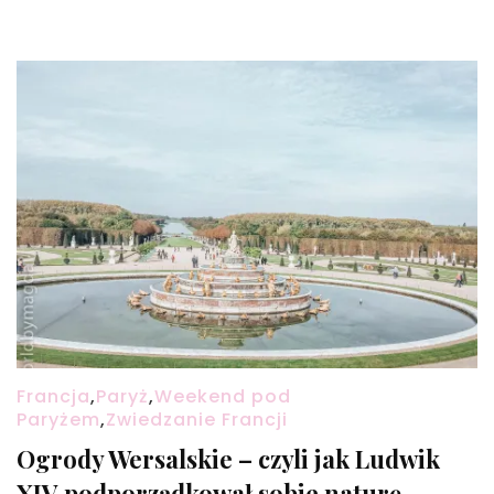
Francja
,
Paryż
,
Weekend pod
Paryżem
,
Zwiedzanie Francji
Ogrody Wersalskie – czyli jak Ludwik
XIV podporządkował sobie naturę