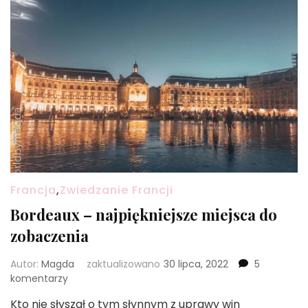
Francja
,
Zwiedzanie Francji
Bordeaux – najpiękniejsze miejsca do
zobaczenia
Autor:
Magda
zaktualizowano
30 lipca, 2022
5
do
komentarzy
Bordeaux
Kto nie słyszał o tym słynnym z uprawy win
–