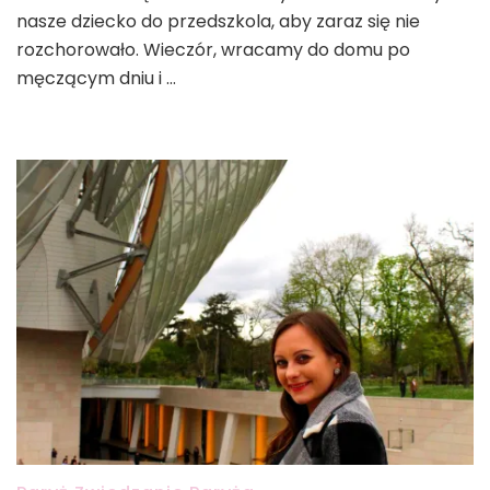
nasze dziecko do przedszkola, aby zaraz się nie
we
Francji
rozchorowało. Wieczór, wracamy do domu po
męczącym dniu i …