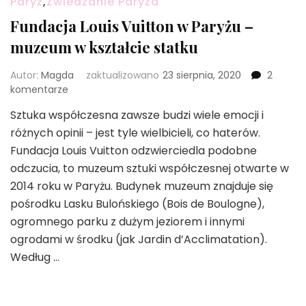
Paryż
,
Zwiedzanie Paryża
Fundacja Louis Vuitton w Paryżu –
muzeum w kształcie statku
Autor:
Magda
zaktualizowano
23 sierpnia, 2020
2
do
komentarze
Fundacja
Sztuka współczesna zawsze budzi wiele emocji i
Louis
różnych opinii – jest tyle wielbicieli, co haterów.
Vuitton
w
Fundacja Louis Vuitton odzwierciedla podobne
Paryżu
odczucia, to muzeum sztuki współczesnej otwarte w
–
2014 roku w Paryżu. Budynek muzeum znajduje się
muzeum
pośrodku Lasku Bulońskiego (Bois de Boulogne),
w
kształcie
ogromnego parku z dużym jeziorem i innymi
statku
ogrodami w środku (jak Jardin d’Acclimatation).
Według …