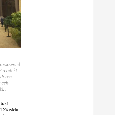
h malowideł
Architekt
odność
 celu
i. „
ztuki
X i XX wieku