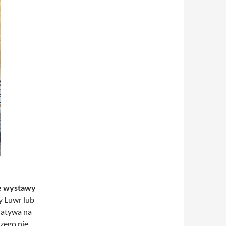
łe wystawy
dy Luwr lub
natywa na
czego nie