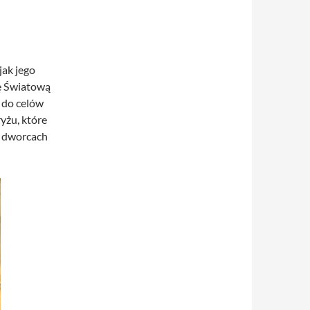
jak jego
ę Światową
 do celów
yżu, które
b dworcach