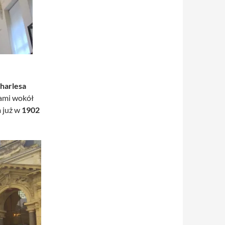
harlesa
łami wokół
m już w
1902