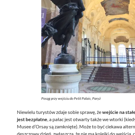
Posąg przy wejściu do Petit Palais, Paryż
Niewielu turystów zdaje sobie sprawę, że
wejście na sta
jest bezpłatne
, a pałac jest otwarty także we wtorki (kie
Musee d’Orsay są zamknięte). Może to być ciekawa alter
deszczowy dzień, zwłaszcza, że nie ma kolejki do wejścia, 