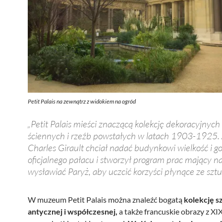
Petit Palais na zewnątrz z widokiem na ogród
„Petit Palais mieści znaczącą kolekcję dekoracyjnyc
ściennych i rzeźb powstałych w latach 1903-1925. 
Charles Girault chciał nadać budynkowi wielkość i g
oficjalnego pałacu i stworzył program prac mający na
wysławiać Paryż, aby uczcić korzyści płynące ze sztuk
W muzeum Petit Palais można znaleźć bogatą
kolekcję s
antycznej i współczesnej,
a także francuskie obrazy z XI