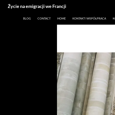
Życie na emigracji we Francji
Przejdź
Paryż, Francja i emigracja
BLOG
CONTACT
HOME
KONTAKT I WSPÓŁPRACA
K
do
treści