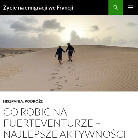
Przejdź
Życie na emigracji we Francji
do
MENU
treści
GŁÓWN
HISZPANIA
,
PODRÓŻE
CO ROBIĆ NA
FUERTEVENTURZE –
NAJLEPSZE AKTYWNOŚCI