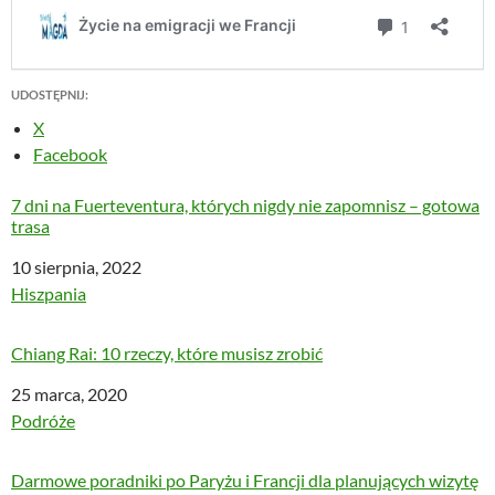
UDOSTĘPNIJ:
X
Facebook
7 dni na Fuerteventura, których nigdy nie zapomnisz – gotowa
trasa
Data
10 sierpnia, 2022
W odniesieniu do
Hiszpania
Chiang Rai: 10 rzeczy, które musisz zrobić
Data
25 marca, 2020
W odniesieniu do
Podróże
Darmowe poradniki po Paryżu i Francji dla planujących wizytę