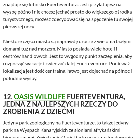
znajduje się lotnisko Fuerteventura. Jeśli przylatujesz na
wyspę późno i nie chcesz jechać prosto do większego ośrodka
turystycznego, możesz zdecydować się na spędzenie tu swojej
pierwszej nocy.
Niektóre części miasta są naprawdę urocze z wieloma białymi
domami tuż nad morzem. Miasto posiada wiele hoteli i
centrów handlowych. Jest to wygodny punkt zaczepienia, aby
rozpocząć wakacje i zwiedzać dalej Fuerteventurę. Ponieważ
lokalizacja jest dość centralna, łatwo jest dojechać na północ i
południe wyspy.
12.
OASIS WILDLIFE
FUERTEVENTURA,
JEDNA Z NAJLEPSZYCH RZECZY DO
ZROBIENIA Z DZIEĆMI
Jedyny park zoologiczny na Fuerteventurze, to także jedyny
park na Wyspach Kanaryjskich ze słoniami afrykańskimi i
hipopotamami. Zwiedzanie Oasis Park oznacza zafundowanie