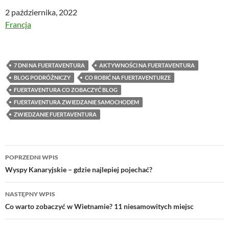
Data
2 października, 2022
W odniesieniu do
Francja
7 DNI NA FUERTAVENTURA
AKTYWNOŚCI NA FUERTAVENTURA
BLOG PODRÓŻNICZY
CO ROBIĆ NA FUERTAVENTURZE
FUERTAVENTURA CO ZOBACZYĆ BLOG
FUERTAVENTURA ZWIEDZANIE SAMOCHODEM
ZWIEDZANIE FUERTAVENTURA
Nawigacja
POPRZEDNI WPIS
wpisu
Wyspy Kanaryjskie – gdzie najlepiej pojechać?
NASTĘPNY WPIS
Co warto zobaczyć w Wietnamie? 11 niesamowitych miejsc