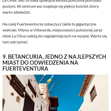
La Oliva. Jest to mała spokojna wioska położona pośrodku
pustyni. W centrum wsi znajduje się piękny kościół, który
warto zdwiedzić.
Na całej Fuerteventurze zobaczysz także te gigantyczne
wiatraki. Młyny w Villaverde, miejscowości położonej zaraz
obok La Oliva należą do najpiękniejszych na wyspie. Warto się
tam zatrzymać.
9. BETANCURIA, JEDNO Z NAJLEPSZYCH
MIAST DO ODWIEDZENIA NA
FUERTEVENTURA