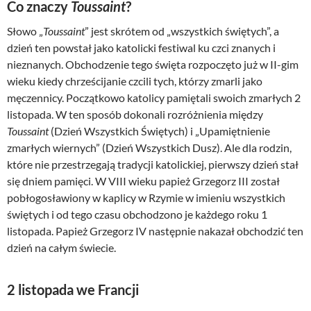
Co znaczy
Toussaint
?
Słowo „
Toussaint
” jest skrótem od „wszystkich świętych”, a
dzień ten powstał jako katolicki festiwal ku czci znanych i
nieznanych. Obchodzenie tego święta rozpoczęto już w II-gim
wieku kiedy chrześcijanie czcili tych, którzy zmarli jako
męczennicy. Początkowo katolicy pamiętali swoich zmarłych 2
listopada. W ten sposób dokonali rozróżnienia między
Toussaint
(Dzień Wszystkich Świętych) i „Upamiętnienie
zmarłych wiernych” (Dzień Wszystkich Dusz). Ale dla rodzin,
które nie przestrzegają tradycji katolickiej, pierwszy dzień stał
się dniem pamięci. W VIII wieku papież Grzegorz III został
pobłogosławiony w kaplicy w Rzymie w imieniu wszystkich
świętych i od tego czasu obchodzono je każdego roku 1
listopada. Papież Grzegorz IV następnie nakazał obchodzić ten
dzień na całym świecie.
2 listopada we Francji