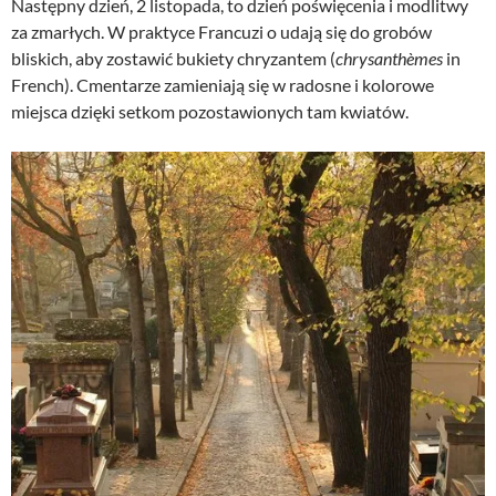
Następny dzień, 2 listopada, to dzień poświęcenia i modlitwy
za zmarłych. W praktyce Francuzi o udają się do grobów
bliskich, aby zostawić bukiety chryzantem (
chrysanthèmes
in
French). Cmentarze zamieniają się w radosne i kolorowe
miejsca dzięki setkom pozostawionych tam kwiatów.