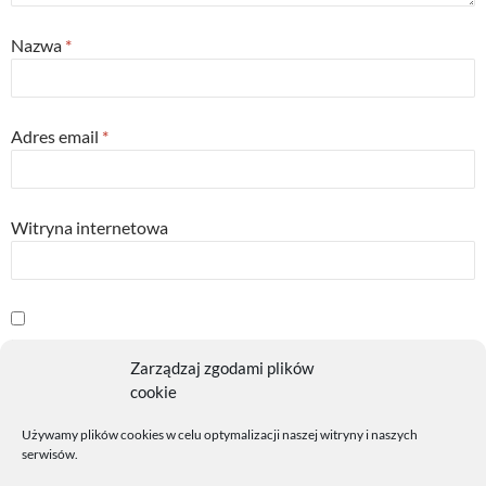
Nazwa
*
Adres email
*
Witryna internetowa
Powiadom mnie o kolejnych komentarzach przez email.
Zarządzaj zgodami plików
cookie
Powiadom mnie o nowych wpisach przez email.
Używamy plików cookies w celu optymalizacji naszej witryny i naszych
serwisów.