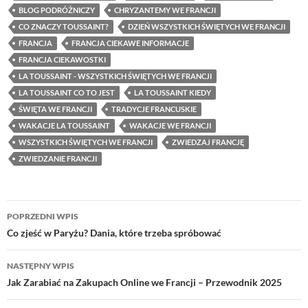
BLOG PODRÓŻNICZY
CHRYZANTEMY WE FRANCJI
CO ZNACZY TOUSSAINT?
DZIEŃ WSZYSTKICH ŚWIĘTYCH WE FRANCJI
FRANCJA
FRANCJA CIEKAWE INFORMACJE
FRANCJA CIEKAWOSTKI
LA TOUSSAINT - WSZYSTKICH ŚWIĘTYCH WE FRANCJI
LA TOUSSAINT CO TO JEST
LA TOUSSAINT KIEDY
ŚWIĘTA WE FRANCJI
TRADYCJE FRANCUSKIE
WAKACJE LA TOUSSAINT
WAKACJE WE FRANCJI
WSZYSTKICH ŚWIĘTYCH WE FRANCJI
ZWIEDZAJ FRANCJĘ
ZWIEDZANIE FRANCJI
Nawigacja
POPRZEDNI WPIS
wpisu
Co zjeść w Paryżu? Dania, które trzeba spróbować
NASTĘPNY WPIS
Jak Zarabiać na Zakupach Online we Francji – Przewodnik 2025