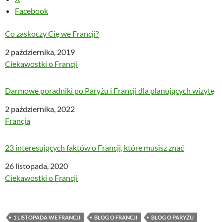
Facebook
Co zaskoczy Cię we Francji?
Data
2 października, 2019
W odniesieniu do
Ciekawostki o Francji
Darmowe poradniki po Paryżu i Francji dla planujących wizytę
Data
2 października, 2022
W odniesieniu do
Francja
23 interesujących faktów o Francji, które musisz znać
Data
26 listopada, 2020
W odniesieniu do
Ciekawostki o Francji
1 LISTOPADA WE FRANCJI
BLOG O FRANCJI
BLOG O PARYŻU