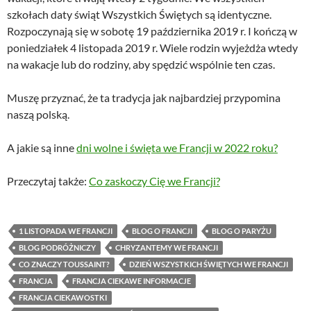
szkołach daty świąt Wszystkich Świętych są identyczne.
Rozpoczynają się w sobotę 19 października 2019 r. I kończą w
poniedziałek 4 listopada 2019 r. Wiele rodzin wyjeżdża wtedy
na wakacje lub do rodziny, aby spędzić wspólnie ten czas.
Muszę przyznać, że ta tradycja jak najbardziej przypomina
naszą polską.
A jakie są inne
dni wolne i święta we Francji w 2022 roku?
Przeczytaj także:
Co zaskoczy Cię we Francji?
1 LISTOPADA WE FRANCJI
BLOG O FRANCJI
BLOG O PARYŻU
BLOG PODRÓŻNICZY
CHRYZANTEMY WE FRANCJI
CO ZNACZY TOUSSAINT?
DZIEŃ WSZYSTKICH ŚWIĘTYCH WE FRANCJI
FRANCJA
FRANCJA CIEKAWE INFORMACJE
FRANCJA CIEKAWOSTKI