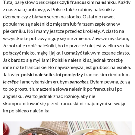
Tutaj parę słów o
les crêpes
czyli francuskim naleśniku
. Każdy
z nas zna tę potrawę, w Polsce także robimy naleśniki z
dżemem czy z białym serem na słodko. Ostatnio nawet
popularne są naleśniki z mięsem lub farszem zapiekane w
piekarniku. No i mamy jeszcze przecież krokiety. A ciasto na
wszystkie te potrawy nigdy się nie zmienia. Zawsze myślałam,
że potrafię robić naleśniki, bo to przecież nie jest wielka sztuka
połączyć mleko, mąkę i jajka, i usmażyć tak wymieszane ciasto.
Jak bardzo się myliłam! Polskie naleśniki są jednak troszkę
inne niż te francuskie. Bo najważniejsza jest grubość naleśnika.
Tak więc
polski naleśnik stoi pomiędzy
francuskim cieniutkim
le crêpe
i amerykańskim grubym
pancakes
. Byłam pewna, że są
to po prostu tłumaczenia słowa naleśnik po francusku i po
angielsku. Warto jednak znać różnicę, aby nie
skompromitować się przed francuskimi znajomymi serwując
im polskiego naleśnika.