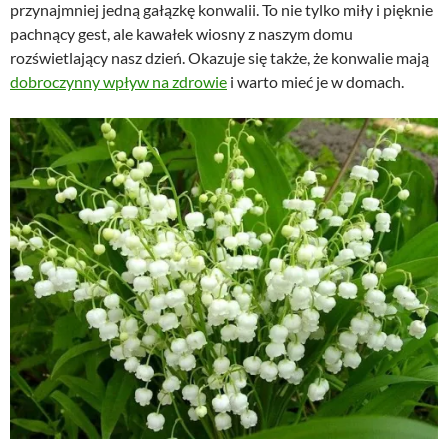
przynajmniej jedną gałązkę konwalii. To nie tylko miły i pięknie
pachnący gest, ale kawałek wiosny z naszym domu
rozświetlający nasz dzień. Okazuje się także, że konwalie mają
dobroczynny wpływ na zdrowie
i warto mieć je w domach.