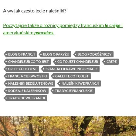
A wy jak często jecie naleśniki?
Poczytajcie także o różnicy pomiędzy francuskim
le crêpe
i
amerykańskim
pancakes.
BLOG O FRANCJI
BLOG O PARYŻU
BLOG PODRÓŻNICZY
CHANDELEUR CO TO JEST
CO TO JEST CHANDELEUR
CREPE
CREPE CO TO JEST
FRANCJA CIEKAWE INFORMACJE
FRANCJA CIEKAWOSTKI
GALETTE CO TO JEST
NALEŚNIKI BEZGLUTENOWE
NALEŚNIKI WE FRANCJI
RODZAJE NALEŚNIKÓW
TRADYCJE FRANCUSKIE
TRADYCJE WE FRANCJI