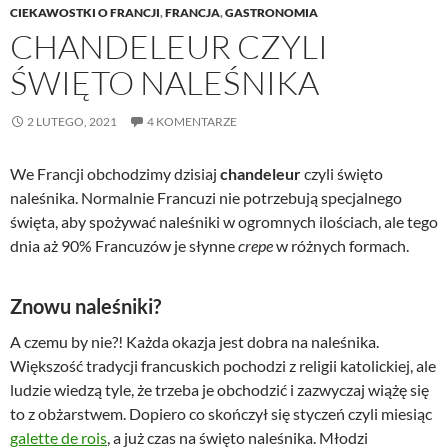
CIEKAWOSTKI O FRANCJI
,
FRANCJA
,
GASTRONOMIA
CHANDELEUR CZYLI
ŚWIĘTO NALEŚNIKA
2 LUTEGO, 2021
4 KOMENTARZE
We Francji obchodzimy dzisiaj
chandeleur
czyli święto
naleśnika. Normalnie Francuzi nie potrzebują specjalnego
święta, aby spożywać naleśniki w ogromnych ilościach, ale tego
dnia aż 90% Francuzów je słynne
crepe
w różnych formach.
Znowu naleśniki?
A czemu by nie?! Każda okazja jest dobra na naleśnika.
Większość tradycji francuskich pochodzi z religii katolickiej, ale
ludzie wiedzą tyle, że trzeba je obchodzić i zazwyczaj wiążę się
to z obżarstwem. Dopiero co skończył się styczeń czyli miesiąc
galette de rois
, a już czas na święto naleśnika. Młodzi