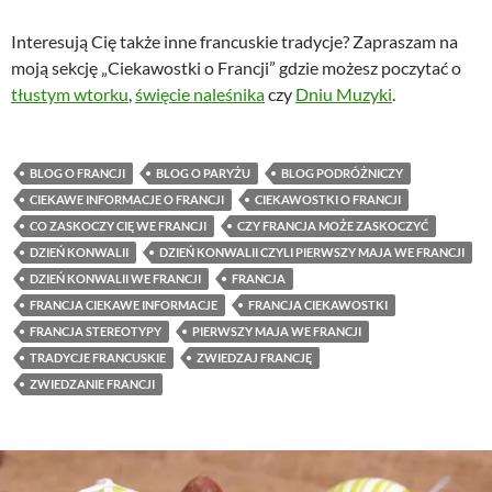
Interesują Cię także inne francuskie tradycje? Zapraszam na
moją sekcję „Ciekawostki o Francji” gdzie możesz poczytać o
tłustym wtorku
,
święcie naleśnika
czy
Dniu Muzyki
.
BLOG O FRANCJI
BLOG O PARYŻU
BLOG PODRÓŻNICZY
CIEKAWE INFORMACJE O FRANCJI
CIEKAWOSTKI O FRANCJI
CO ZASKOCZY CIĘ WE FRANCJI
CZY FRANCJA MOŻE ZASKOCZYĆ
DZIEŃ KONWALII
DZIEŃ KONWALII CZYLI PIERWSZY MAJA WE FRANCJI
DZIEŃ KONWALII WE FRANCJI
FRANCJA
FRANCJA CIEKAWE INFORMACJE
FRANCJA CIEKAWOSTKI
FRANCJA STEREOTYPY
PIERWSZY MAJA WE FRANCJI
TRADYCJE FRANCUSKIE
ZWIEDZAJ FRANCJĘ
ZWIEDZANIE FRANCJI