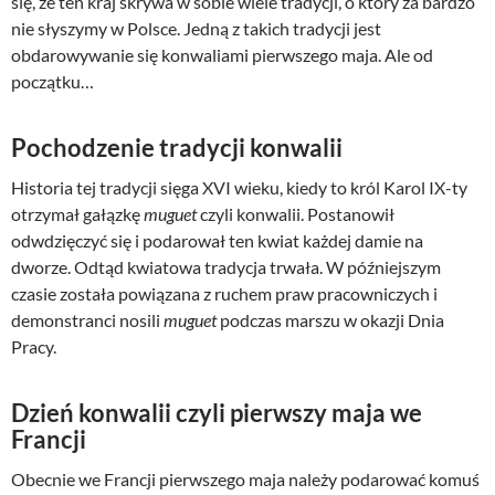
się, że ten kraj skrywa w sobie wiele tradycji, o który za bardzo
nie słyszymy w Polsce. Jedną z takich tradycji jest
obdarowywanie się konwaliami pierwszego maja. Ale od
początku…
Pochodzenie tradycji konwalii
Historia tej tradycji sięga XVI wieku, kiedy to król Karol IX-ty
otrzymał gałązkę
muguet
czyli konwalii. Postanowił
odwdzięczyć się i podarował ten kwiat każdej damie na
dworze. Odtąd kwiatowa tradycja trwała. W późniejszym
czasie została powiązana z ruchem praw pracowniczych i
demonstranci nosili
muguet
podczas marszu w okazji Dnia
Pracy.
Dzień konwalii czyli pierwszy maja we
Francji
Obecnie we Francji pierwszego maja należy podarować komuś