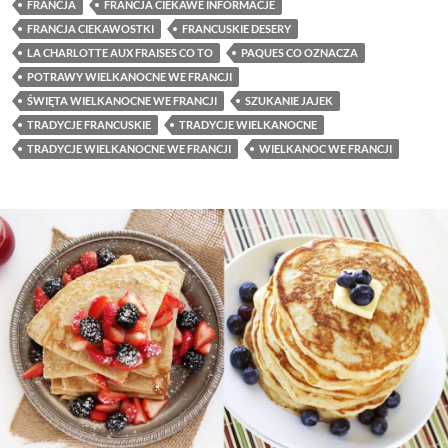
FRANCJA
FRANCJA CIEKAWE INFORMACJE
FRANCJA CIEKAWOSTKI
FRANCUSKIE DESERY
LA CHARLOTTE AUX FRAISES CO TO
PAQUES CO OZNACZA
POTRAWY WIELKANOCNE WE FRANCJI
ŚWIĘTA WIELKANOCNE WE FRANCJI
SZUKANIE JAJEK
TRADYCJE FRANCUSKIE
TRADYCJE WIELKANOCNE
TRADYCJE WIELKANOCNE WE FRANCJI
WIELKANOC WE FRANCJI