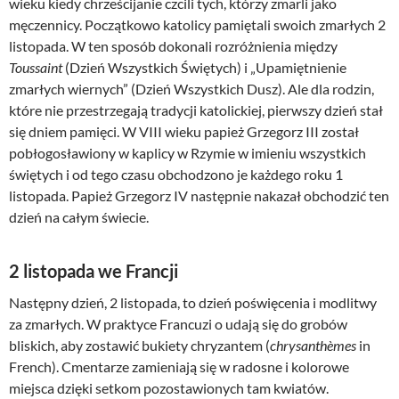
wieku kiedy chrześcijanie czcili tych, którzy zmarli jako
męczennicy. Początkowo katolicy pamiętali swoich zmarłych 2
listopada. W ten sposób dokonali rozróżnienia między
Toussaint
(Dzień Wszystkich Świętych) i „Upamiętnienie
zmarłych wiernych” (Dzień Wszystkich Dusz). Ale dla rodzin,
które nie przestrzegają tradycji katolickiej, pierwszy dzień stał
się dniem pamięci. W VIII wieku papież Grzegorz III został
pobłogosławiony w kaplicy w Rzymie w imieniu wszystkich
świętych i od tego czasu obchodzono je każdego roku 1
listopada. Papież Grzegorz IV następnie nakazał obchodzić ten
dzień na całym świecie.
2 listopada we Francji
Następny dzień, 2 listopada, to dzień poświęcenia i modlitwy
za zmarłych. W praktyce Francuzi o udają się do grobów
bliskich, aby zostawić bukiety chryzantem (
chrysanthèmes
in
French). Cmentarze zamieniają się w radosne i kolorowe
miejsca dzięki setkom pozostawionych tam kwiatów.