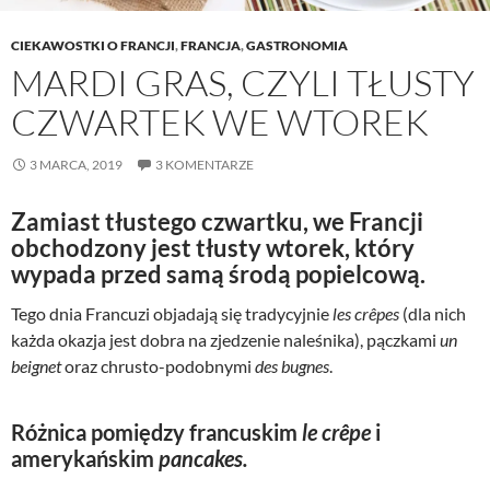
CIEKAWOSTKI O FRANCJI
,
FRANCJA
,
GASTRONOMIA
MARDI GRAS, CZYLI TŁUSTY
CZWARTEK WE WTOREK
3 MARCA, 2019
3 KOMENTARZE
Zamiast tłustego czwartku, we Francji
obchodzony jest tłusty wtorek, który
wypada przed samą środą popielcową.
Tego dnia Francuzi objadają się tradycyjnie
les crêpes
(dla nich
każda okazja jest dobra na zjedzenie naleśnika), pączkami
un
beignet
oraz chrusto-podobnymi
des bugnes
.
Różnica pomiędzy francuskim
le crêpe
i
amerykańskim
pancakes.