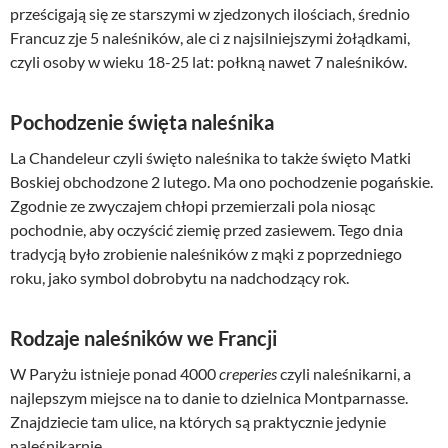
prześcigają się ze starszymi w zjedzonych ilościach, średnio
Francuz zje 5 naleśników, ale ci z najsilniejszymi żołądkami,
czyli osoby w wieku 18-25 lat: połkną nawet 7 naleśników.
Pochodzenie święta naleśnika
La Chandeleur czyli święto naleśnika to także święto Matki
Boskiej obchodzone 2 lutego. Ma ono pochodzenie pogańskie.
Zgodnie ze zwyczajem chłopi przemierzali pola niosąc
pochodnie, aby oczyścić ziemię przed zasiewem. Tego dnia
tradycją było zrobienie naleśników z mąki z poprzedniego
roku, jako symbol dobrobytu na nadchodzący rok.
Rodzaje naleśników we Francji
W Paryżu istnieje ponad 4000
creperies
czyli naleśnikarni, a
najlepszym miejsce na to danie to dzielnica Montparnasse.
Znajdziecie tam ulice, na których są praktycznie jedynie
naleśnikarnie.