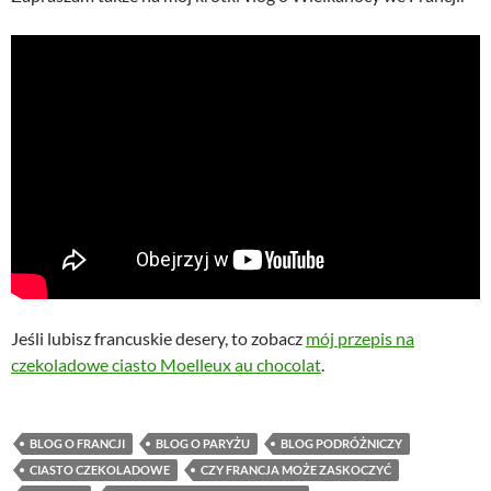
Jeśli lubisz francuskie desery, to zobacz
mój przepis na
czekoladowe ciasto Moelleux au chocolat
.
BLOG O FRANCJI
BLOG O PARYŻU
BLOG PODRÓŻNICZY
CIASTO CZEKOLADOWE
CZY FRANCJA MOŻE ZASKOCZYĆ