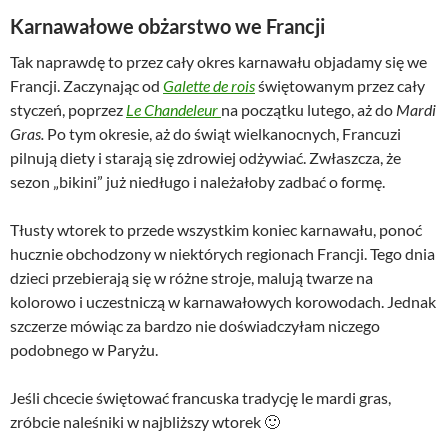
Karnawałowe obżarstwo we Francji
Tak naprawdę to przez cały okres karnawału objadamy się we
Francji. Zaczynając od
Galette de rois
świętowanym przez cały
styczeń, poprzez
Le Chandeleur
na początku lutego, aż do
Mardi
Gras.
Po tym okresie, aż do świąt wielkanocnych, Francuzi
pilnują diety i starają się zdrowiej odżywiać. Zwłaszcza, że
sezon „bikini” już niedługo i należałoby zadbać o formę.
Tłusty wtorek to przede wszystkim koniec karnawału, ponoć
hucznie obchodzony w niektórych regionach Francji. Tego dnia
dzieci przebierają się w różne stroje, malują twarze na
kolorowo i uczestniczą w karnawałowych korowodach. Jednak
szczerze mówiąc za bardzo nie doświadczyłam niczego
podobnego w Paryżu.
Jeśli chcecie świętować francuska tradycję le mardi gras,
zróbcie naleśniki w najbliższy wtorek 🙂