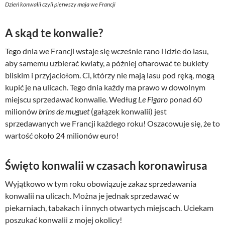
Dzień konwalii czyli pierwszy maja we Francji
A skąd te konwalie?
Tego dnia we Francji wstaje się wcześnie rano i idzie do lasu,
aby samemu uzbierać kwiaty, a później ofiarować te bukiety
bliskim i przyjaciołom. Ci, którzy nie mają lasu pod ręką, mogą
kupić je na ulicach. Tego dnia każdy ma prawo w dowolnym
miejscu sprzedawać konwalie. Według
Le Figaro
ponad 60
milionów
brins de muguet
(gałązek konwalii) jest
sprzedawanych we Francji każdego roku! Oszacowuje się, że to
wartość około 24 milionów euro!
Święto konwalii w czasach koronawirusa
Wyjątkowo w tym roku obowiązuje zakaz sprzedawania
konwalii na ulicach. Można je jednak sprzedawać w
piekarniach, tabakach i innych otwartych miejscach. Uciekam
poszukać konwalii z mojej okolicy!