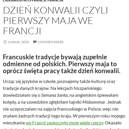
CIEKAWOSTKI O FRANCJI
,
FRANCJA
DZIEŃ KONWALII CZYLI
PIERWSZY MAJA WE
FRANCJI
1 MAJA, 2020
2 KOMENTARZE
Francuskie tradycje bywają zupełnie
odmienne od polskich. Pierwszy maja to
oprócz święta pracy także dzień konwalii.
Ucząc się języków w szkole, poznajemy także kulturę oraz
tradycje danych krajów. Na lekcjach hiszpańskiego
dowiedziałam się o
Semana Santa
, na angielskim śpiewałam
kolędy,
a na szwedzkim zgłębiłam tajniki
Midsommar
. Jednak
nie uczęszczałam na zajęcia francuskiego w Polsce, więc nie
znałam żadnych tradycji tego kraju. W pierwszym roku mojego
mieszkania
we Francji zaskoczyło mnie wiele rzeczy
. Okazało