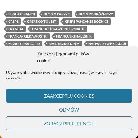
BLOG O FRANCJI
BLOG O PARYŻU
BLOG PODRÓŻNICZY
CREPE
CREPE CO TO JEST
CREPE PANCAKES RÓŻNICE
FRANCJA
FRANCJA CIEKAWE INFORMACJE
FRANCJA CIEKAWOSTKI
FRANCUSKI NALEŚNIK
MARDI GRAS CO TO
MARDI GRAS KIEDY
NALEŚNIKI WE FRANCJI
PANCAKE
RODZAJE NALEŚNIKÓW
Zarządzaj zgodami plików
TŁUSTY CZWARTEK WE FRANCJI
TŁUSTY WTOREK WE FRANCJI
cookie
TRADYCJE FRANCUSKIE
Używamy plików cookies w celu optymalizacji naszej witryny i naszych
serwisów.
ZAAKCEPTUJ COOKIES
ODMÓW
ZOBACZ PREFERENCJE