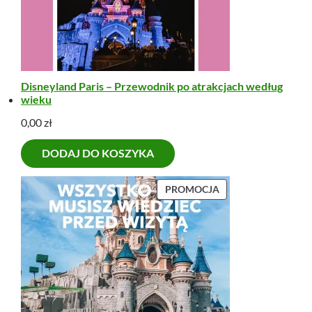
Disneyland Paris – Przewodnik po atrakcjach według
wieku
0,00
zł
DODAJ DO KOSZYKA
P
PROMOCJA
R
O
D
U
K
T
W
P