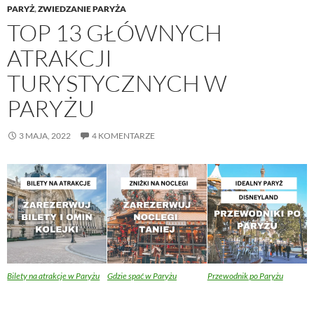
PARYŻ
,
ZWIEDZANIE PARYŻA
TOP 13 GŁÓWNYCH
ATRAKCJI
TURYSTYCZNYCH W
PARYŻU
3 MAJA, 2022
4 KOMENTARZE
Bilety na atrakcje w Paryżu
Gdzie spać w Paryżu
Przewodnik po Paryżu