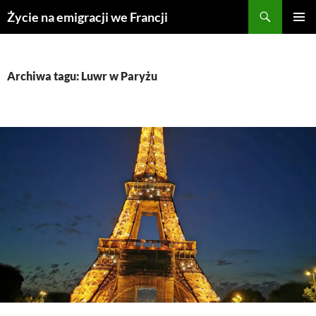
Przejdź
Życie na emigracji we Francji
do
MENU
treści
GŁÓWN
Archiwa tagu: Luwr w Paryżu