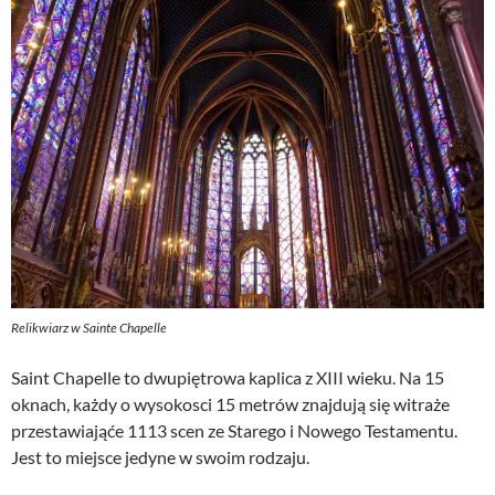
Relikwiarz w Sainte Chapelle
Saint Chapelle to dwupiętrowa kaplica z XIII wieku. Na 15
oknach, każdy o wysokosci 15 metrów znajdują się witraże
przestawiająće 1113 scen ze Starego i Nowego Testamentu.
Jest to miejsce jedyne w swoim rodzaju.