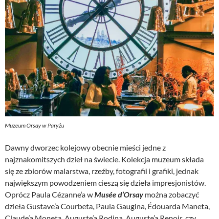
Muzeum Orsay w Paryżu
Dawny dworzec kolejowy obecnie mieści jedne z
najznakomitszych dzieł na świecie. Kolekcja muzeum składa
się ze zbiorów malarstwa, rzeźby, fotografii i grafiki, jednak
największym powodzeniem cieszą się dzieła impresjonistów.
Oprócz Paula Cézanne’a w
Musée d’Orsay
można zobaczyć
dzieła Gustave’a Courbeta, Paula Gaugina, Édouarda Maneta,
Claude’a Moneta, Auguste’a Rodina, Auguste’a Renoir czy