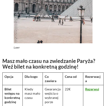
Luwr
Masz mało czasu na zwiedzanie Paryża?
Weź bilet na konkretną godzinę!
Opcja
Dla kogo
Co
Cena od
Rezerwacj
zawiera
a
Bilet
Kiedy
Gwarancja
22€
Rezerwuj
wstępu na
masz mało
wejścia o
konkretną
czasu
wybranej
godzinę
porze