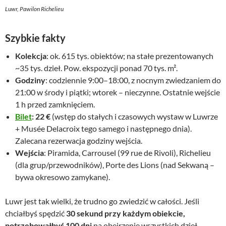
Luwr, Pawilon Richelieu
Szybkie fakty
Kolekcja
: ok. 615 tys. obiektów; na stałe prezentowanych
~35 tys. dzieł. Pow. ekspozycji ponad 70 tys. m².
Godziny
: codziennie 9:00–18:00, z nocnym zwiedzaniem do
21:00 w środy i piątki; wtorek – nieczynne. Ostatnie wejście
1 h przed zamknięciem.
Bilet
: 22 €
(wstęp do stałych i czasowych wystaw w Luwrze
+ Musée Delacroix tego samego i następnego dnia).
Zalecana rezerwacja godziny wejścia.
Wejścia
: Piramida, Carrousel (99 rue de Rivoli), Richelieu
(dla grup/przewodników), Porte des Lions (nad Sekwaną –
bywa okresowo zamykane).
Luwr jest tak wielki, że trudno go zwiedzić w całości. Jeśli
chciałbyś spędzić
30 sekund przy każdym obiekcie,
potrzebowałbyś 100 dni
na obejrzenie wszystkich dzieł