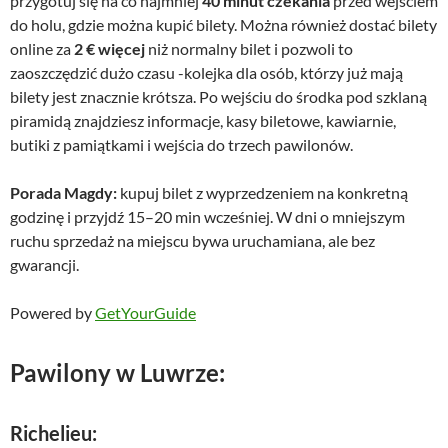
przygotuj się na co najmniej
40 minut czekania
przed wejściem
do holu, gdzie można kupić bilety. Można również dostać bilety
online za
2 € więcej
niż normalny bilet i pozwoli to
zaoszczędzić dużo czasu -kolejka dla osób, którzy już mają
bilety jest znacznie krótsza. Po wejściu do środka pod szklaną
piramidą znajdziesz informacje, kasy biletowe, kawiarnie,
butiki z pamiątkami i wejścia do trzech pawilonów.
Porada Magdy:
kupuj bilet z wyprzedzeniem na konkretną
godzinę i przyjdź 15–20 min wcześniej. W dni o mniejszym
ruchu sprzedaż na miejscu bywa uruchamiana, ale bez
gwarancji.
Powered by
GetYourGuide
Pawilony w Luwrze:
Richelieu
: