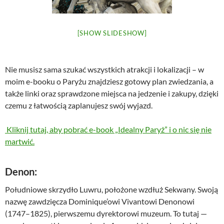
[SHOW SLIDESHOW]
Nie musisz sama szukać wszystkich atrakcji i lokalizacji – w
moim e-booku o Paryżu znajdziesz gotowy plan zwiedzania, a
także linki oraz sprawdzone miejsca na jedzenie i zakupy, dzięki
czemu z łatwością zaplanujesz swój wyjazd.
Kliknij tutaj, aby pobrać e-book „Idealny Paryż” i o nic się nie
martwić.
Denon
:
Południowe skrzydło Luwru, położone wzdłuż Sekwany. Swoją
nazwę zawdzięcza Dominique’owi Vivantowi Denonowi
(1747–1825), pierwszemu dyrektorowi muzeum. To tutaj —