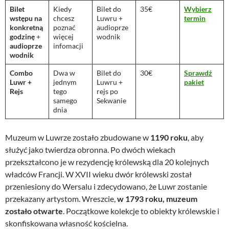
Bilet
Kiedy
Bilet do
35€
Wybierz
wstępu na
chcesz
Luwru +
termin
konkretną
poznać
audioprze
godzinę
+
więcej
wodnik
audioprze
infomacji
wodnik
Combo
Dwa w
Bilet do
30€
Sprawdź
Luwr +
jednym
Luwru +
pakiet
Rejs
tego
rejs po
samego
Sekwanie
dnia
Muzeum w Luwrze zostało zbudowane w
1190 roku
, aby
służyć jako twierdza obronna. Po dwóch wiekach
przekształcono je w rezydencję królewską dla 20 kolejnych
władców Francji. W XVII wieku dwór królewski został
przeniesiony do Wersalu i zdecydowano, że Luwr zostanie
przekazany artystom. Wreszcie,
w 1793 roku, muzeum
zostało otwarte
. Początkowe kolekcje to obiekty królewskie i
skonfiskowana własność kościelna.