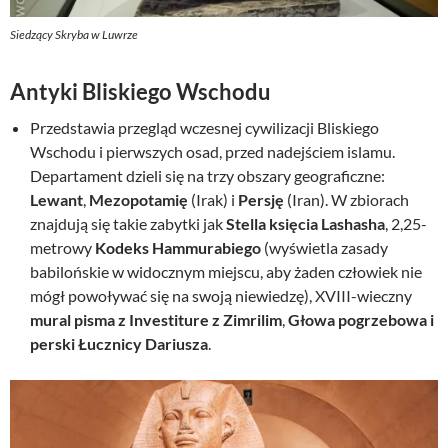
Siedzący Skryba w Luwrze
Antyki Bliskiego Wschodu
Przedstawia przegląd wczesnej cywilizacji Bliskiego
Wschodu i pierwszych osad, przed nadejściem islamu.
Departament dzieli się na trzy obszary geograficzne:
Lewant
,
Mezopotamię
(Irak) i
Persję
(Iran). W zbiorach
znajdują się takie zabytki jak
Stella księcia Lashasha
, 2,25-
metrowy
Kodeks Hammurabiego
(wyświetla zasady
babilońskie w widocznym miejscu, aby żaden człowiek nie
mógł powoływać się na swoją niewiedzę), XVIII-wieczny
mural pisma z Investiture z Zimrilim
,
Głowa pogrzebowa i
perski Łucznicy Dariusza
.