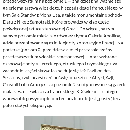
przede wszystkim na poziomie 1 — znajdziesz najważniejsze
galerie malarstwa włoskiego, hiszpańskiego i francuskiego, w
tym Salę Stanów z Moną Lisą, a także monumentalne schody
Daru z Nike z Samotraki, które prowadzą w głąb części
poświęconej sztuce starożytnej Grecji. Co więcej, na tym
samym poziomie mieści się również słynna Galeria Apollina,
gdzie prezentowane są m.in. klejnoty koronacyjne Francji. Na
parterze (poziom 0) przejdziesz z kolei przez sale rzeźby —
przede wszystkim włoskiej renesansowej — oraz wybrane
ekspozycje antyku (greckiego, etruskiego i rzymskiego). W
zachodniej części skrzydła znajduje się też Pavillon des
Sessions, czyli przestrzeń poświęcona sztuce Afryki, Azji,
Oceanii i obu Ameryk. Na poziomie 2 kontynuowane są galerie
malarstwa — zwłaszcza francuskiego XIX wieku — dlatego
wbrew obiegowym opiniom ten poziom nie jest „pusty”, lecz
pełen stałych ekspozycji.