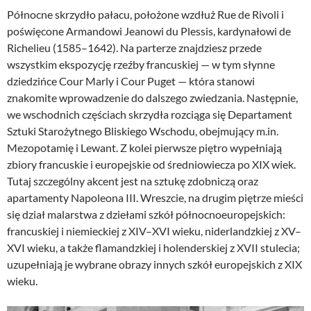
Północne skrzydło pałacu, położone wzdłuż Rue de Rivoli i
poświęcone Armandowi Jeanowi du Plessis, kardynałowi de
Richelieu (1585–1642). Na parterze znajdziesz przede
wszystkim ekspozycję rzeźby francuskiej — w tym słynne
dziedzińce Cour Marly i Cour Puget — która stanowi
znakomite wprowadzenie do dalszego zwiedzania. Następnie,
we wschodnich częściach skrzydła rozciąga się Departament
Sztuki Starożytnego Bliskiego Wschodu, obejmujący m.in.
Mezopotamię i Lewant. Z kolei pierwsze piętro wypełniają
zbiory francuskie i europejskie od średniowiecza po XIX wiek.
Tutaj szczególny akcent jest na sztukę zdobniczą oraz
apartamenty Napoleona III. Wreszcie, na drugim piętrze mieści
się dział malarstwa z dziełami szkół północnoeuropejskich:
francuskiej i niemieckiej z XIV–XVI wieku, niderlandzkiej z XV–
XVI wieku, a także flamandzkiej i holenderskiej z XVII stulecia;
uzupełniają je wybrane obrazy innych szkół europejskich z XIX
wieku.