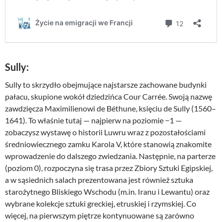
Sully
:
Sully to skrzydło obejmujące najstarsze zachowane budynki
pałacu, skupione wokół dziedzińca Cour Carrée. Swoją nazwę
zawdzięcza Maximilienowi de Béthune, księciu de Sully (1560–
1641). To właśnie tutaj — najpierw na poziomie −1 —
zobaczysz wystawę o historii Luwru wraz z pozostałościami
średniowiecznego zamku Karola V, które stanowią znakomite
wprowadzenie do dalszego zwiedzania. Następnie, na parterze
(poziom 0), rozpoczyna się trasa przez Zbiory Sztuki Egipskiej,
a w sąsiednich salach prezentowana jest również sztuka
starożytnego Bliskiego Wschodu (m.in. Iranu i Lewantu) oraz
wybrane kolekcje sztuki greckiej, etruskiej i rzymskiej. Co
więcej, na pierwszym piętrze kontynuowane są zarówno