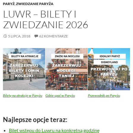
PARYŻ
,
ZWIEDZANIE PARYŻA
LUWR – BILETY I
ZWIEDZANIE 2026
5 LIPCA, 2018
62 KOMENTARZE
Bilety na atrakcje w Paryżu
Gdzie spać w Paryżu
Przewodnik po Paryżu
Najlepsze opcje teraz:
Bilet wstępu do Luwru na konkretną godzinę