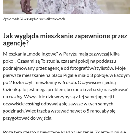
Życie modelki w Paryżu: Dominika Wycech
Jak wygląda mieszkanie zapewnione przez
agencję?
Mieszkania „modelingowe” w Paryżu mają zazwyczaj kilka
pokoi. Czasami są To studia, czasami pokój na poddaszu
podnajmowany przez agencje od fotografów/stylistów. Moje
pierwsze mieszkanie na placu Pigalle miało 3 pokoje, w każdym
po 2 łóżka czyli mieszkamy w 6 osób. Oczywiście z jedną
łazienką. To jest mega problem, bo rano trzeba się naszykować
na
casting
. Wszystkie dziewczyny są z tej samej agencji i
oczywiście
castingi
odbywają się zawsze w tych samych
godzinach. Więc trzeba wstawać nawet o 5 rano, aby się
przygotować do wyjścia.
Poza tym często dziewczyny kradną jedzenie. Zdarzyło mi się