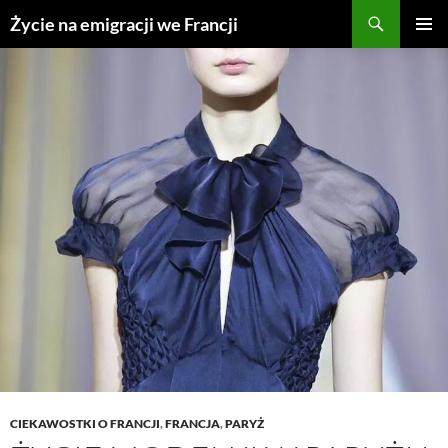
Przejdź
Życie na emigracji we Francji
do
MENU
treści
GŁÓWN
CIEKAWOSTKI O FRANCJI
,
FRANCJA
,
PARYŻ