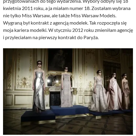
przygotowaniach do tego wydarzenia. Wybory odbyły się 18
kwietnia 2011 roku, a ja miałam numer 18. Zostałam wybrana
nie tylko Miss Warsaw, ale także Miss Warsaw Models.
Wygraną był kontrakt z agencją modelek. Tak rozpoczęła się
moja kariera modelki. W styczniu 2012 roku zmieniłam agencję
i przyleciałam na pierwszy kontrakt do Paryża.