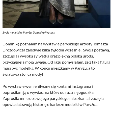
Życie modelki w Paryżu: Dominika Wycech
Dominikę poznałam na wystawie paryskiego artysty Tomasza
Drozdowicza zaledwie kilka tygodni wcześniej. Swoją postawą,
szczupłą i wysoką sylwetką oraz piękną polską urodą,
przyciągnęła moją uwagę. Od razu pomyślałam, że z taką figurą
musi być modelką. W końcu mieszkamy w Paryżu, a to
światowa stolica mody!
Po wystawie wymieniłyśmy się kontami instagrama i
poprosiłam ją o wywiad, na który od razu się zgodziła.
Zaprosiła mnie do swojego paryskiego mieszkania i zaczęła
opowiadać swoją historię o karierze modelki w Paryżu…