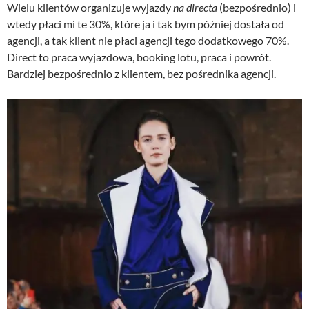
Wielu klientów organizuje wyjazdy
na directa
(bezpośrednio) i
wtedy płaci mi te 30%, które ja i tak bym później dostała od
agencji, a tak klient nie płaci agencji tego dodatkowego 70%.
Direct to praca wyjazdowa, booking lotu, praca i powrót.
Bardziej bezpośrednio z klientem, bez pośrednika agencji.