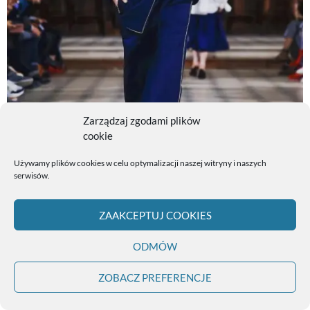
Zarządzaj zgodami plików
cookie
Używamy plików cookies w celu optymalizacji naszej witryny i naszych
serwisów.
ZAAKCEPTUJ COOKIES
ODMÓW
Pokaz mody w Paryżu
ZOBACZ PREFERENCJE
Czy duże marki płacą więcej?