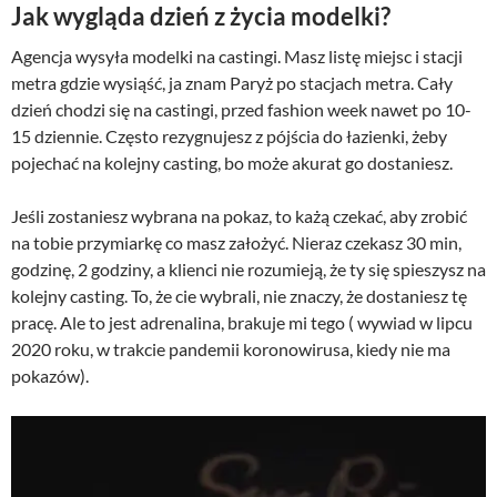
Jak wygląda dzień z życia modelki?
Agencja wysyła modelki na castingi. Masz listę miejsc i stacji
metra gdzie wysiąść, ja znam Paryż po stacjach metra. Cały
dzień chodzi się na castingi, przed fashion week nawet po 10-
15 dziennie. Często rezygnujesz z pójścia do łazienki, żeby
pojechać na kolejny casting, bo może akurat go dostaniesz.
Jeśli zostaniesz wybrana na pokaz, to każą czekać, aby zrobić
na tobie przymiarkę co masz założyć. Nieraz czekasz 30 min,
godzinę, 2 godziny, a klienci nie rozumieją, że ty się spieszysz na
kolejny casting. To, że cie wybrali, nie znaczy, że dostaniesz tę
pracę. Ale to jest adrenalina, brakuje mi tego ( wywiad w lipcu
2020 roku, w trakcie pandemii koronowirusa, kiedy nie ma
pokazów).