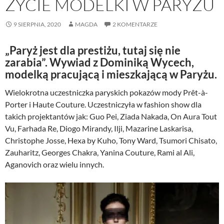
ŻYCIE MODELKI W PARYŻU
9 SIERPNIA, 2020
MAGDA
2 KOMENTARZE
„Paryż jest dla prestiżu, tutaj się nie
zarabia”. Wywiad z Dominiką Wycech,
modelką pracującą i mieszkającą w Paryżu.
Wielokrotna uczestniczka paryskich pokazów mody Prêt-à-
Porter i Haute Couture. Uczestniczyła w fashion show dla
takich projektantów jak: Guo Pei, Ziada Nakada, On Aura Tout
Vu, Farhada Re, Diogo Mirandy, Ilji, Mazarine Laskarisa,
Christophe Josse, Hexa by Kuho, Tony Ward, Tsumori Chisato,
Zauharitz, Georges Chakra, Yanina Couture, Rami al Ali,
Aganovich oraz wielu innych.