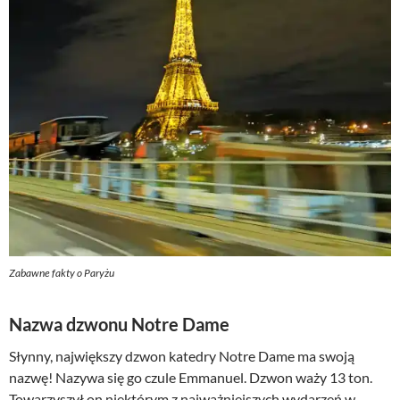
Zabawne fakty o Paryżu
Nazwa dzwonu Notre Dame
Słynny, największy dzwon katedry Notre Dame ma swoją
nazwę! Nazywa się go czule Emmanuel. Dzwon waży 13 ton.
Towarzyszył on niektórym z najważniejszych wydarzeń w