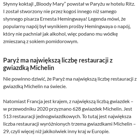
Słynny koktajl „Bloody Mary” powstał w Paryżu w hotelu Ritz.
I został stworzony nie przez kogoś innego niż samego
słynnego pisarza Ernesta Hemingwaya! Legenda mówi, że
popularny napój był wynikiem prośby Hemingwaya o napój,
który nie pachniał jak alkohol, więc podano mu wódkę
zmieszaną z sokiem pomidorowym.
Paryż ma największą liczbę restauracji z
gwiazdką Michelin
Nie powinno dziwić, że Paryż ma największą liczbę restauracji z
gwiazdką Michelin na świecie.
Natomiast Francja jest krajem, z największą liczbą gwiazdek –
w przewodniku 2020 przyznano 628 gwiazdek Michelin. Jest
513 restauracji jednogwiazdkowych. To tutaj jest największa
liczba restauracji wyróżnionych trzema gwiazdkami Michelin –
29, czyli więcej niż jakikolwiek inny kraj w Europie.