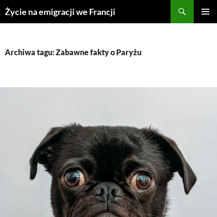
Przejdź
Życie na emigracji we Francji
do
MENU
treści
GŁÓWN
Archiwa tagu: Zabawne fakty o Paryżu