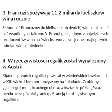
3. Francuzi spożywają 11,2 miliarda kieliszków
wina rocznie.
Skłonność Francuzów do kieliszka (lub dwóch) wina może mieć
coś wspólnego z faktem, że Francja jest jednym z największych
producentów wina na świecie, tworzącym jedne z najlepszych
odmian wina na świecie.
4. W rzeczywistości rogalik został wynaleziony
w Austrii.
Kipferl
– przodek rogalika, powstał w wiedeńskich kawiarniach
w XIII wieku i był tam spożywany na śniadanie. Zrobiony z
gęstszego i mniej kruchego ciasta, w kształcie półksiężyca,
przekroczył później granicę z Francją i stał się słynnym
rogalikiem.