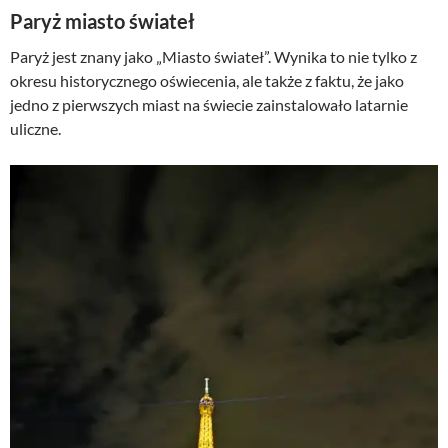
Paryż miasto świateł
Paryż jest znany jako „Miasto świateł”. Wynika to nie tylko z
okresu historycznego oświecenia, ale także z faktu, że jako
jedno z pierwszych miast na świecie zainstalowało latarnie
uliczne.