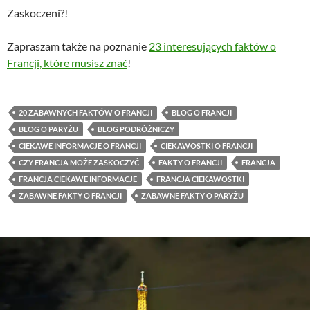
Zaskoczeni?!
Zapraszam także na poznanie
23 interesujących faktów o
Francji, które musisz znać
!
20 ZABAWNYCH FAKTÓW O FRANCJI
BLOG O FRANCJI
BLOG O PARYŻU
BLOG PODRÓŻNICZY
CIEKAWE INFORMACJE O FRANCJI
CIEKAWOSTKI O FRANCJI
CZY FRANCJA MOŻE ZASKOCZYĆ
FAKTY O FRANCJI
FRANCJA
FRANCJA CIEKAWE INFORMACJE
FRANCJA CIEKAWOSTKI
ZABAWNE FAKTY O FRANCJI
ZABAWNE FAKTY O PARYŻU