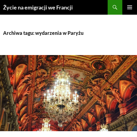
Przejdź
Życie na emigracji we Francji
do
MENU
treści
GŁÓWN
Archiwa tagu: wydarzenia w Paryżu