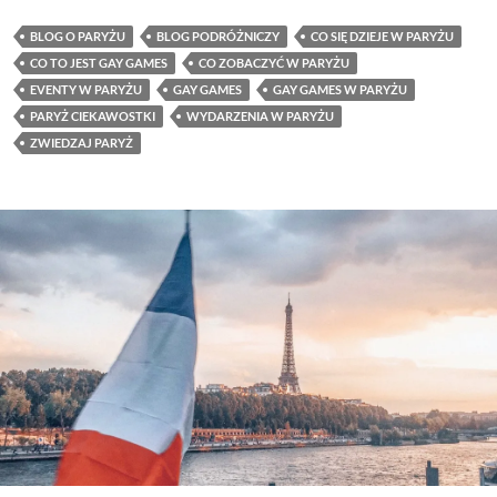
BLOG O PARYŻU
BLOG PODRÓŻNICZY
CO SIĘ DZIEJE W PARYŻU
CO TO JEST GAY GAMES
CO ZOBACZYĆ W PARYŻU
EVENTY W PARYŻU
GAY GAMES
GAY GAMES W PARYŻU
PARYŻ CIEKAWOSTKI
WYDARZENIA W PARYŻU
ZWIEDZAJ PARYŻ