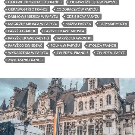
CIEKAWE INFORMACJE O FRANCJI
CIEKAWE MIEJSCA W PARYŻU
CIEKAWOSTKI O FRANCJI
CO ZOBACZYĆ W PARYŻU
DARMOWE MIEJSCA W PARYŻU
GDZIE IŚĆ W PARYŻU
MAGICZNE MIEJSCA W PARYŻU
MUZEA PARYŻA
PARYSKIE MUZEA
PARYŻ ATRAKCJE
PARYŻ CIEKAWE MIEJSCA
PARYŻ CIEKAWE ZABYTKI
PARYŻ CIEKAWOSTKI
PARYŻ CO ZWIEDZAĆ
POLKA W PARYŻU
STOLICA FRANCJI
WYDARZENIA W PARYŻU
ZWIEDZAJ FRANCJĘ
ZWIEDZAJ PARYŻ
ZWIEDZANIE FRANCJI