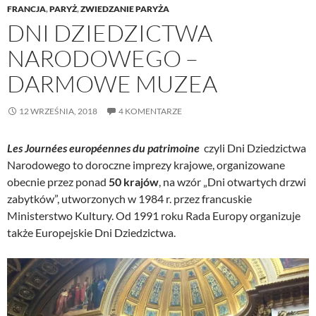
FRANCJA
,
PARYŻ
,
ZWIEDZANIE PARYŻA
DNI DZIEDZICTWA
NARODOWEGO –
DARMOWE MUZEA
12 WRZEŚNIA, 2018
4 KOMENTARZE
Les Journées européennes du patrimoine
czyli Dni Dziedzictwa
Narodowego to doroczne imprezy krajowe, organizowane
obecnie przez ponad
50 krajów
, na wzór „Dni otwartych drzwi
zabytków”, utworzonych w 1984 r. przez francuskie
Ministerstwo Kultury. Od 1991 roku Rada Europy organizuje
także Europejskie Dni Dziedzictwa.