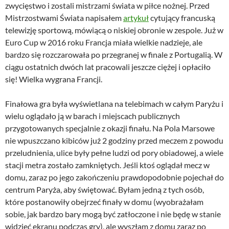
zwycięstwo i zostali mistrzami świata w piłce nożnej. Przed
Mistrzostwami Świata napisałem
artykuł
cytujący francuską
telewizję sportową, mówiącą o niskiej obronie w zespole. Już w
Euro Cup w 2016 roku Francja miała wielkie nadzieje, ale
bardzo się rozczarowała po przegranej w finale z Portugalią. W
ciągu ostatnich dwóch lat pracowali jeszcze ciężej i opłaciło
się! Wielka wygrana Francji.
Finałowa gra była wyświetlana na telebimach w całym Paryżu i
wielu oglądało ją w barach i miejscach publicznych
przygotowanych specjalnie z okazji finału. Na Pola Marsowe
nie wpuszczano kibiców już 2 godziny przed meczem z powodu
przeludnienia, ulice były pełne ludzi od pory obiadowej, a wiele
stacji metra zostało zamkniętych. Jeśli ktoś oglądał mecz w
domu, zaraz po jego zakończeniu prawdopodobnie pojechał do
centrum Paryża, aby świętować. Byłam jedną z tych osób,
które postanowiły obejrzeć finały w domu (wyobrażałam
sobie, jak bardzo bary mogą być zatłoczone i nie będę w stanie
widzieć ekranu podczas gry), ale wyszłam z domu zaraz po