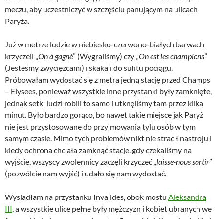
meczu, aby uczestniczyć w szczęściu panującym na ulicach
Paryża.
Już w metrze ludzie w niebiesko-czerwono-białych barwach
krzyczeli „
On à gagné
” (Wygraliśmy) czy „
On est les champions
”
(Jesteśmy zwycięzcami) i skakali do sufitu pociągu.
Próbowałam wydostać się z metra jedną stację przed Champs
– Elysees, ponieważ wszystkie inne przystanki były zamknięte,
jednak setki ludzi robili to samo i utknęliśmy tam przez kilka
minut. Było bardzo gorąco, bo nawet takie miejsce jak Paryż
nie jest przystosowane do przyjmowania tylu osób w tym
samym czasie. Mimo tych problemów nikt nie stracił nastroju i
kiedy ochrona chciała zamknąć stacje, gdy czekaliśmy na
wyjście, wszyscy zwolennicy zaczęli krzyczeć „
laisse-nous sortir
”
(pozwólcie nam wyjść) i udało się nam wydostać.
Wysiadłam na przystanku Invalides, obok mostu
Aleksandra
III
, a wszystkie ulice pełne były mężczyzn i kobiet ubranych we