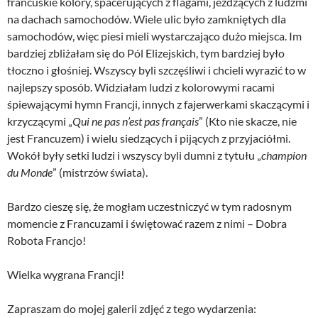
francuskie kolory, spacerujących z flagami, jeżdżących z ludźmi
na dachach samochodów. Wiele ulic było zamkniętych dla
samochodów, więc piesi mieli wystarczająco dużo miejsca. Im
bardziej zbliżałam się do Pól Elizejskich, tym bardziej było
tłoczno i głośniej. Wszyscy byli szczęśliwi i chcieli wyrazić to w
najlepszy sposób. Widziałam ludzi z kolorowymi racami
śpiewającymi hymn Francji, innych z fajerwerkami skaczącymi i
krzyczącymi „
Qui ne pas n’est pas français
” (Kto nie skacze, nie
jest Francuzem) i wielu siedzących i pijących z przyjaciółmi.
Wokół były setki ludzi i wszyscy byli dumni z tytułu „
champion
du Monde
” (mistrzów świata).
Bardzo cieszę się, że mogłam uczestniczyć w tym radosnym
momencie z Francuzami i świętować razem z nimi – Dobra
Robota Francjo!
Wielka wygrana Francji!
Zapraszam do mojej galerii zdjęć z tego wydarzenia: