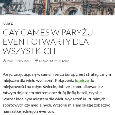
PARYŻ
GAY GAMES W PARYŻU –
EVENT OTWARTY DLA
WSZYSTKICH
9 SIERPNIA, 2018
DODAJ KOMENTARZ
Paryż, znajdując się w samym sercu Europy, jest strategicznym
miejscem dla wielu wydarzeń. Połączenia
lotnicze
do
miejscowości na całym świecie, dobrze skomunikowane, z
łatwym dojazdem metrem oraz dużą ilośią hoteli, czyni je
wprost idealnym miastem dla wielu wydarzeń kulturalnych,
sportowych czy medialnych. Wczoraj miałam okazję zobaczyć
namiastkę jednego z eventów.