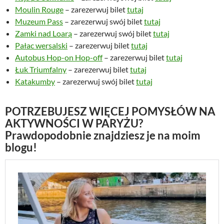
Moulin Rouge
– zarezerwuj bilet
tutaj
Muzeum Pass
– zarezerwuj swój bilet
tutaj
Zamki nad Loarą
– zarezerwuj swój bilet
tutaj
Pałac wersalski
– zarezerwuj bilet
tutaj
Autobus Hop-on Hop-off
– zarezerwuj bilet
tutaj
Łuk Triumfalny
– zarezerwuj bilet
tutaj
Katakumby
– zarezerwuj swój bilet
tutaj
POTRZEBUJESZ WIĘCEJ POMYSŁÓW NA
AKTYWNOŚCI W PARYŻU?
Prawdopodobnie znajdziesz je na moim
blogu!