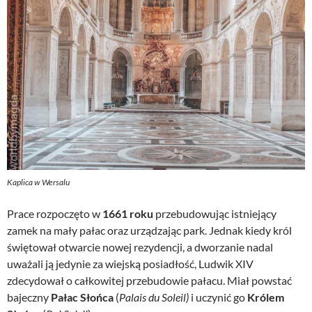
Kaplica w Wersalu
Prace rozpoczęto w
1661 roku
przebudowując istniejący
zamek na mały pałac oraz urządzając park. Jednak kiedy król
świętował otwarcie nowej rezydencji, a dworzanie nadal
uważali ją jedynie za wiejską posiadłość, Ludwik XIV
zdecydował o całkowitej przebudowie pałacu. Miał powstać
bajeczny
Pałac Słońca
(
Palais du Soleil)
i uczynić go
Królem