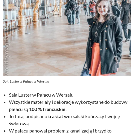
Sala Luster w Pałacu w Wersalu
Sala Luster w Pałacu w Wersalu
Wszystkie materiały i dekoracje wykorzystane do budowy
pałacu są
100 % francuskie
.
To tutaj podpisano
traktat wersalski
kończący I wojnę
światową.
W pałacu panował problem z kanalizacją i brzydko