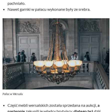
pachniało.
Nawet garnki w pałacu wykonane były ze srebra.
Pałac w Wersalu
Część mebli wersalskich została sprzedana na aukcji,
a
następnie
zakupili je władcy brytyjscy,
dlatego też
dziś