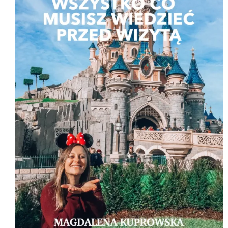
U
K
T
W
P
R
O
M
O
C
J
I