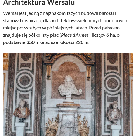
Architektura Wersalu
r
u
w
a
Wersal jest jedną z najznakomitszych budowli baroku i
o
l
stanowił inspirację dla architektów wielu innych podobnych
t
n
miejsc powstałych w późniejszych latach. Przed pałacem
n
a
znajduje się półkolisty plac (
Place d’Armes
) liczący
6 ha
, o
a
c
podstawie 350 m oraz szerokości 220 m
.
c
e
e
n
n
a
a
w
w
y
y
n
n
o
o
s
s
i
i
:
ł
3
a
9