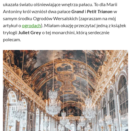
ukazała światu olśniewiające wnętrza pałacu. To dla Marii
Antoniny król wzniósł dwa pałace
Grand
i
Petit Trianon
w
samym środku Ogrodów Wersalskich (zapraszam na mój
artykuł o
ogrodach
). Miałam okazję przeczytać jedną z książek
trylogii
Juliet Grey
o tej monarchini, którą serdecznie
polecam.