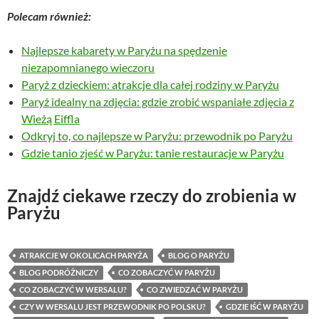
Polecam również:
Najlepsze kabarety w Paryżu na spędzenie
niezapomnianego wieczoru
Paryż z dzieckiem: atrakcje dla całej rodziny w Paryżu
Paryż idealny na zdjęcia: gdzie zrobić wspaniałe zdjęcia z
Wieżą Eiffla
Odkryj to, co najlepsze w Paryżu: przewodnik po Paryżu
Gdzie tanio zjeść w Paryżu: tanie restauracje w Paryżu
Znajdź ciekawe rzeczy do zrobienia w
Paryżu
ATRAKCJE W OKOLICACH PARYŻA
BLOG O PARYŻU
BLOG PODRÓŻNICZY
CO ZOBACZYĆ W PARYŻU
CO ZOBACZYĆ W WERSALU?
CO ZWIEDZAĆ W PARYŻU
CZY W WERSALU JEST PRZEWODNIK PO POLSKU?
GDZIE IŚĆ W PARYŻU