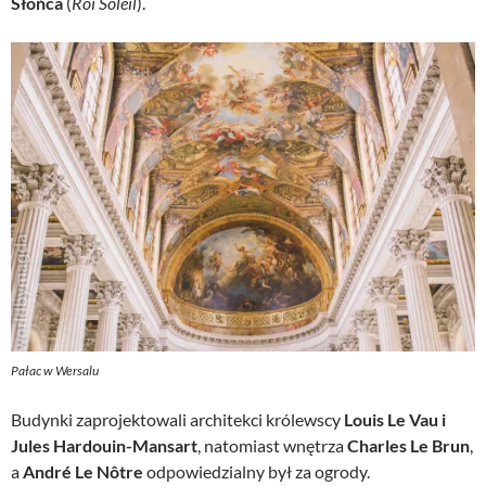
Słońca
(
Roi Soleil
).
Pałac w Wersalu
Budynki zaprojektowali architekci królewscy
Louis Le Vau i
Jules Hardouin-Mansart
, natomiast wnętrza
Charles Le Brun
,
a
André Le Nôtre
odpowiedzialny był za ogrody.