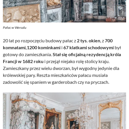
Pałac w Wersalu
20 lat po rozpoczęciu budowy pałac z
2 tys. okien
, z
700
komnatami,1200 kominkami
i
67 klatkami schodowymi
był
gotowy do zamieszkania.
Stał się oficjalną rezydencją króla
Francji w 1682 roku
i przejął niejako rolę stolicy kraju.
Zamieszkany przez wielu dworzan, był wygodny jedynie dla
królewskiej pary. Reszta mieszkańców pałacu musiała
zadowolić się spaniem w garderobach czy na pryczach.