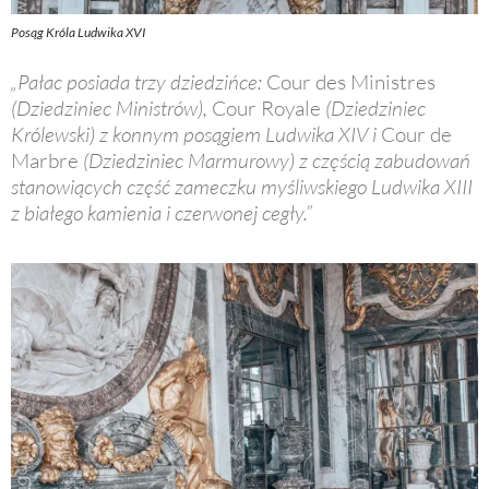
:
,
5
0
Posąg Króla Ludwika XVI
0
0
„Pałac posiada trzy dziedzińce:
Cour des Ministres
,
(Dziedziniec Ministrów),
Cour Royale
(Dziedziniec
0
z
Królewski) z konnym posągiem Ludwika XIV i
Cour de
0
ł
Marbre
(Dziedziniec Marmurowy) z częścią zabudowań
.
stanowiących część zameczku myśliwskiego Ludwika XIII
z
z białego kamienia i czerwonej cegły.”
ł
.