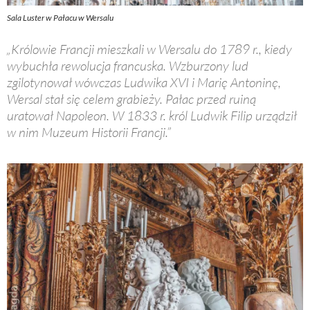
Sala Luster w Pałacu w Wersalu
„Królowie Francji mieszkali w Wersalu do 1789 r., kiedy
wybuchła rewolucja francuska. Wzburzony lud
zgilotynował wówczas Ludwika XVI i Marię Antoninę,
Wersal stał się celem grabieży. Pałac przed ruiną
uratował Napoleon. W 1833 r. król Ludwik Filip urządził
w nim Muzeum Historii Francji.”