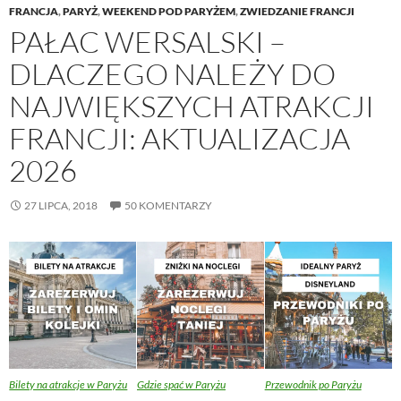
FRANCJA
,
PARYŻ
,
WEEKEND POD PARYŻEM
,
ZWIEDZANIE FRANCJI
PAŁAC WERSALSKI –
DLACZEGO NALEŻY DO
NAJWIĘKSZYCH ATRAKCJI
FRANCJI: AKTUALIZACJA
2026
27 LIPCA, 2018
50 KOMENTARZY
Bilety na atrakcje w Paryżu
Gdzie spać w Paryżu
Przewodnik po Paryżu