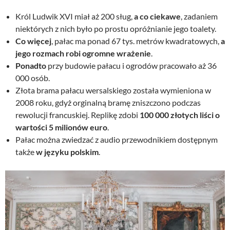
Król Ludwik XVI miał aż 200 sług,
a co ciekawe
, zadaniem
niektórych z nich było po prostu opróżnianie jego toalety.
Co więcej
, pałac ma ponad 67 tys. metrów kwadratowych,
a
jego rozmach robi ogromne wrażenie
.
Ponadto
przy budowie pałacu i ogrodów pracowało aż 36
000 osób.
Złota brama pałacu wersalskiego została wymieniona w
2008 roku, gdyż orginalną bramę zniszczono podczas
rewolucji francuskiej. Replikę zdobi
100 000 złotych liści o
wartości 5 milionów euro
.
Pałac można zwiedzać z audio przewodnikiem dostępnym
także
w języku polskim
.