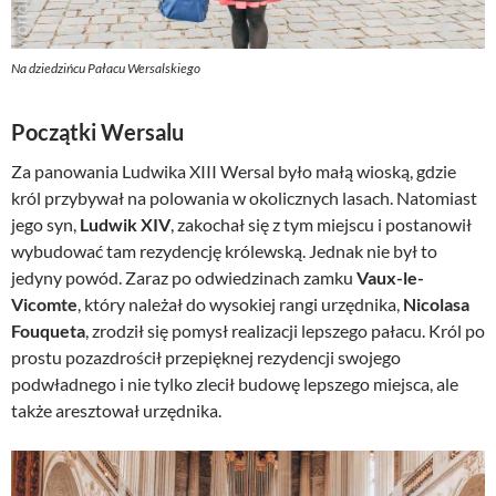
Na dziedzińcu Pałacu Wersalskiego
Początki Wersalu
Za panowania Ludwika XIII Wersal było małą wioską, gdzie
król przybywał na polowania w okolicznych lasach. Natomiast
jego syn,
Ludwik XIV
, zakochał się z tym miejscu i postanowił
wybudować tam rezydencję królewską. Jednak nie był to
jedyny powód. Zaraz po odwiedzinach zamku
Vaux-le-
Vicomte
, który należał do wysokiej rangi urzędnika,
Nicolasa
Fouqueta
, zrodził się pomysł realizacji lepszego pałacu. Król po
prostu pozazdrościł przepięknej rezydencji swojego
podwładnego i nie tylko zlecił budowę lepszego miejsca, ale
także aresztował urzędnika.