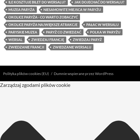
ILE KOSZTUJE BILET DO WERSALU?
JAK DOJECHAĆ DO WERSALU?
MUZEA PARYŻA
NIESAMOWITE MIEJSCA W PARYŻU
OKOLICE PARYŻA - CO WARTO ZOBACZYĆ
OKOLICE PARYŻA NAJWIĘKSZE ATRAKCJE
PAŁAC W WERSALU
PARYSKIE MUZEA
PARYŻ CO ZWIEDZAĆ
POLKA W PARYŻU
WERSAL
ZWIEDZAJ FRANCJĘ
ZWIEDZAJ PARYŻ
ZWIEDZANIE FRANCJI
ZWIEDZANIE WERSALU
Polityka plików cookies (EU)
Dumnie wspierane przez WordPress
Zarządzaj zgodami plików cookie