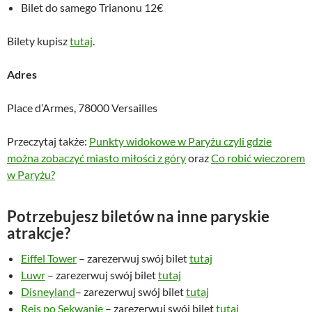
Bilet do samego Trianonu 12€
Bilety kupisz
tutaj
.
Adres
Place d’Armes, 78000 Versailles
Przeczytaj także:
Punkty widokowe w Paryżu czyli gdzie
można zobaczyć miasto miłości z góry
oraz
Co robić wieczorem
w Paryżu?
Potrzebujesz biletów na inne paryskie
atrakcje?
Eiffel Tower
– zarezerwuj swój bilet
tutaj
Luwr
– zarezerwuj swój bilet
tutaj
Disneyland
– zarezerwuj swój bilet
tutaj
Rejs po Sekwanie
– zarezerwuj swój bilet
tutaj