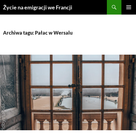
Przejdź
Życie na emigracji we Francji
do
MENU
treści
GŁÓWN
Archiwa tagu: Pałac w Wersalu