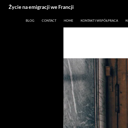
Życie na emigracji we Francji
Przejdź
Paryż, Francja i emigracja
BLOG
CONTACT
HOME
KONTAKT I WSPÓŁPRACA
K
do
treści