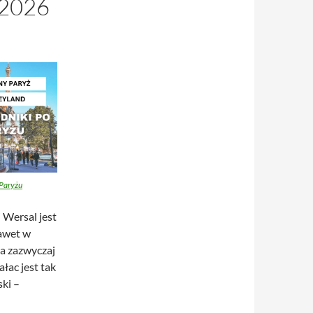
2026
Paryżu
 Wersal jest
Nawet w
ba zazwyczaj
łac jest tak
ski –