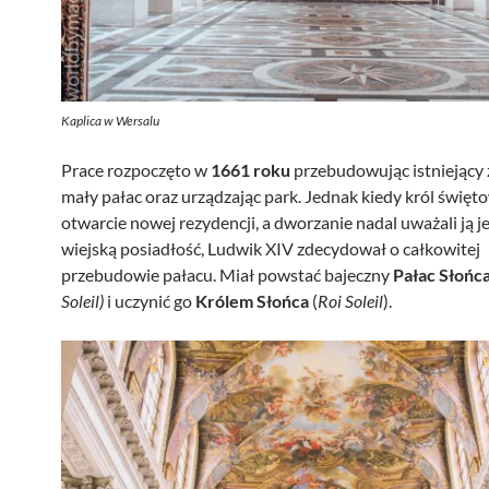
Kaplica w Wersalu
Prace rozpoczęto w
1661 roku
przebudowując istniejący
mały pałac oraz urządzając park. Jednak kiedy król święt
otwarcie nowej rezydencji, a dworzanie nadal uważali ją j
wiejską posiadłość, Ludwik XIV zdecydował o całkowitej
przebudowie pałacu. Miał powstać bajeczny
Pałac Słońc
Soleil)
i uczynić go
Królem Słońca
(
Roi Soleil
).