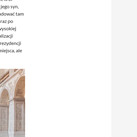
jego syn,
ybudować tam
araz po
wysokiej
lizacji
 rezydencji
iejsca, ale