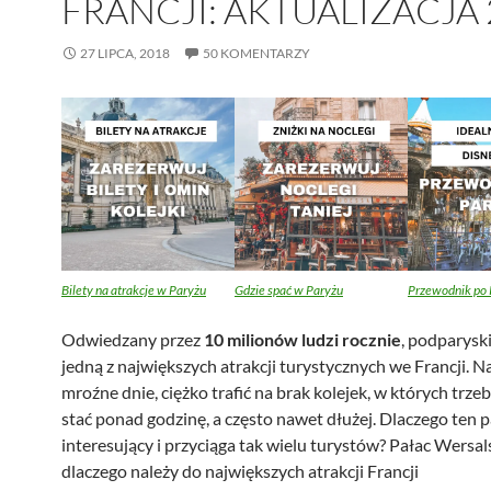
FRANCJI: AKTUALIZACJA 
27 LIPCA, 2018
50 KOMENTARZY
Bilety na atrakcje w Paryżu
Gdzie spać w Paryżu
Przewodnik po 
Odwiedzany przez
10 milionów ludzi rocznie
, podparyski
jedną z największych atrakcji turystycznych we Francji. 
mroźne dnie, ciężko trafić na brak kolejek, w których trze
stać ponad godzinę, a często nawet dłużej. Dlaczego ten pa
interesujący i przyciąga tak wielu turystów? Pałac Wersal
dlaczego należy do największych atrakcji Francji