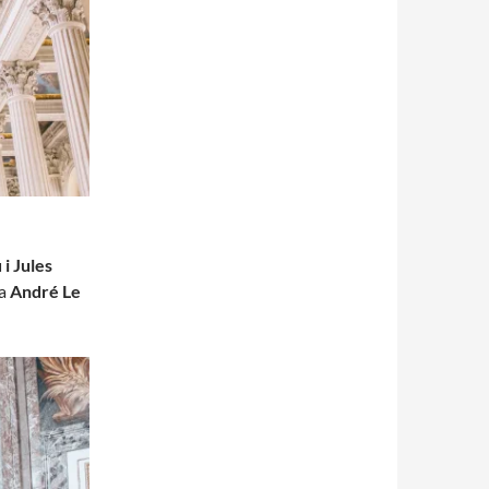
 i Jules
 a
André Le