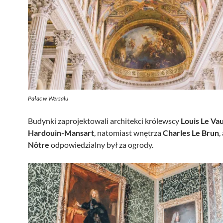
Pałac w Wersalu
Budynki zaprojektowali architekci królewscy
Louis Le Vau
Hardouin-Mansart
, natomiast wnętrza
Charles Le Brun
,
Nôtre
odpowiedzialny był za ogrody.