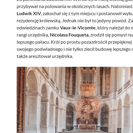
przybywał na polowania w okolicznych lasach. Natomiast 
Ludwik XIV
, zakochał się z tym miejscu i postanowił w
rezydencję królewską. Jednak nie był to jedyny powód. Z
odwiedzinach zamku
Vaux-le-Vicomte
, który należał do 
rangi urzędnika,
Nicolasa Fouqueta
, zrodził się pomysł rea
lepszego pałacu. Król po prostu pozazdrościł przepięknej
swojego podwładnego i nie tylko zlecił budowę lepszego m
także aresztował urzędnika.