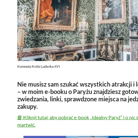
Komnata Króla Ludwika XVI
Nie musisz sam szukać wszystkich atrakcji i l
– w moim e-booku o Paryżu znajdziesz gotow
zwiedzania, linki, sprawdzone miejsca na jedz
zakupy.
📘 Kliknij tutaj, aby pobrać e-book „Idealny Paryż” i o nic s
martwić.