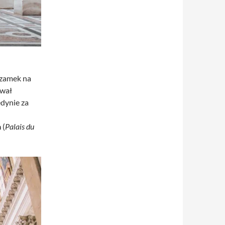
 zamek na
ował
edynie za
a
(
Palais du