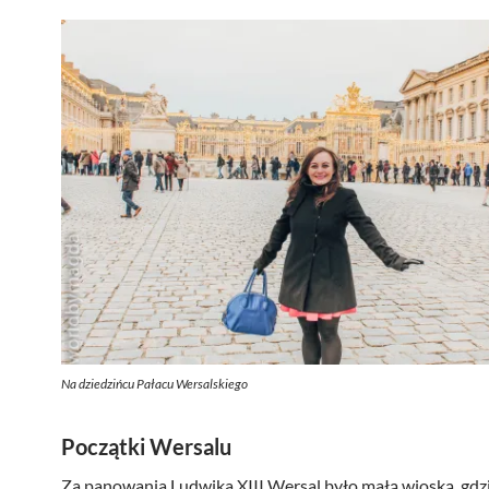
Na dziedzińcu Pałacu Wersalskiego
Początki Wersalu
Za panowania Ludwika XIII Wersal było małą wioską, gdzi