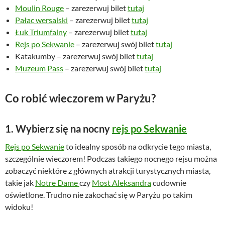
n
a
Moulin Rouge
– zarezerwuj bilet
tutaj
a
w
Pałac wersalski
– zarezerwuj bilet
tutaj
w
y
Łuk Triumfalny
– zarezerwuj bilet
tutaj
y
n
Rejs po Sekwanie
– zarezerwuj swój bilet
tutaj
n
o
Katakumby – zarezerwuj swój bilet
tutaj
o
s
Muzeum Pass
– zarezerwuj swój bilet
tutaj
s
i
i
:
Co robić wieczorem w Paryżu?
ł
6
a
8
:
,
1. Wybierz się na nocny
rejs po Sekwanie
8
0
Rejs po Sekwanie
to idealny sposób na odkrycie tego miasta,
9
0
szczególnie wieczorem! Podczas takiego nocnego rejsu można
,
zobaczyć niektóre z głównych atrakcji turystycznych miasta,
0
z
takie jak
Notre Dame
czy
Most Aleksandra
cudownie
0
ł
oświetlone. Trudno nie zakochać się w Paryżu po takim
.
widoku!
z
ł