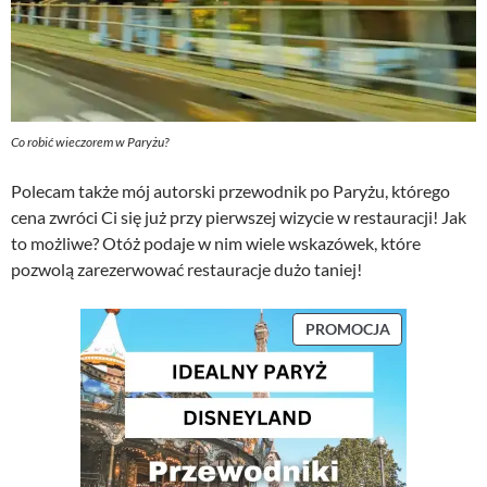
Co robić wieczorem w Paryżu?
Polecam także mój autorski przewodnik po Paryżu, którego
cena zwróci Ci się już przy pierwszej wizycie w restauracji! Jak
to możliwe? Otóż podaje w nim wiele wskazówek, które
pozwolą zarezerwować restauracje dużo taniej!
P
PROMOCJA
R
O
D
U
K
T