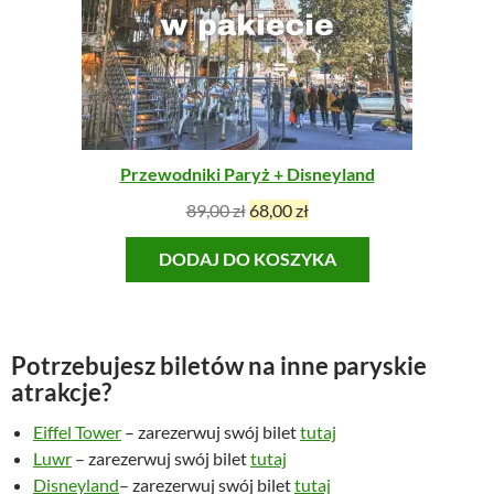
W
P
R
O
M
O
C
J
Przewodniki Paryż + Disneyland
I
P
A
89,00
zł
68,00
zł
i
k
DODAJ DO KOSZYKA
e
t
r
u
w
a
o
l
Potrzebujesz biletów na inne paryskie
t
n
atrakcje?
n
a
a
c
Eiffel Tower
– zarezerwuj swój bilet
tutaj
c
e
Luwr
– zarezerwuj swój bilet
tutaj
e
n
Disneyland
– zarezerwuj swój bilet
tutaj