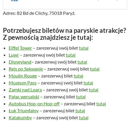
Adres: 82 Bd de Clichy, 75018 Paryż.
Potrzebujesz biletów na paryskie atrakcje?
Z pewnością znajdziesz je tutaj:
Eiffel Tower
– zarezerwuj swój bilet
tutaj
Luwr
– zarezerwuj swój bilet
tutaj
Disneyland
– zarezerwuj swój bilet
tutaj
Rejs po Sekwanie
– zarezerwuj swój bilet
tutaj
Moulin Rouge
– zarezerwuj bilet
tutaj
Muzeum Pass
– zarezerwuj swój bilet
tutaj
Zamki nad Loarą
– zarezerwuj swój bilet
tutaj
Pałac wersalski
– zarezerwuj bilet
tutaj
Autobus Hop-on Hop-off
– zarezerwuj bilet
tutaj
Łuk Triumfalny
– zarezerwuj bilet
tutaj
Katakumby
– zarezerwuj swój bilet
tutaj