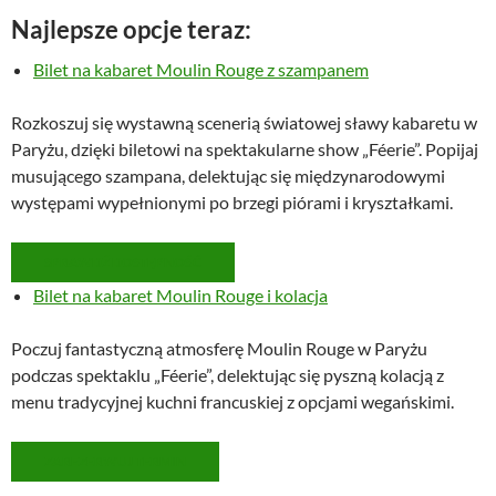
Najlepsze opcje teraz:
Bilet na kabaret Moulin Rouge z szampanem
Rozkoszuj się wystawną scenerią światowej sławy kabaretu w
Paryżu, dzięki biletowi na spektakularne show „Féerie”. Popijaj
musującego szampana, delektując się międzynarodowymi
występami wypełnionymi po brzegi piórami i kryształkami.
SPRAWDŹ DOSTĘPNOŚĆ
Bilet na kabaret Moulin Rouge i kolacja
Poczuj fantastyczną atmosferę Moulin Rouge w Paryżu
podczas spektaklu „Féerie”, delektując się pyszną kolacją z
menu tradycyjnej kuchni francuskiej z opcjami wegańskimi.
ZAREZERWUJ TERMIN