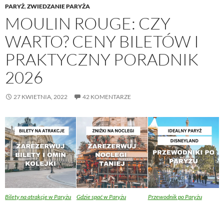
PARYŻ
,
ZWIEDZANIE PARYŻA
MOULIN ROUGE: CZY
WARTO? CENY BILETÓW I
PRAKTYCZNY PORADNIK
2026
27 KWIETNIA, 2022
42 KOMENTARZE
Bilety na atrakcje w Paryżu
Gdzie spać w Paryżu
Przewodnik po Paryżu