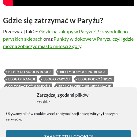
Gdzie się zatrzymać w Paryżu?
Przeczytaj także:
Gdzie na zakupy w Paryżu? Przewodnik po
paryskich sklepach
oraz
Punkty widokowe w Paryżu czyli gdzie
można zobaczyć miasto miłości z góry
.
BILETY DO MOULIN ROUGE
BILETY DO MOULING ROUGE
BLOG O FRANCJI
BLOG O PARYŻU
BLOG PODRÓŻNICZY
CO ZOBACZYĆ W PARYŻU
FRANCJA CIEKAWE INFORMACJE
JAKI BILET DO MOULIN ROUGE WYBRAĆ
KABARETY W PARYŻU
Zarządzaj zgodami plików
cookie
MOULIN ROUGE CZY WARTO
MOULIN ROUGE W PARYŻU – CZY WARTO? CENY BILETÓW
PARYŻ
Używamy plików cookies w celu optymalizacji naszej witryny i naszych
PARYŻ CIEKAWE MIEJSCA
PARYŻ CO ZWIEDZAĆ
serwisów.
ZWIEDZAJ FRANCJĘ
ZAAKCEPTUJ COOKIES