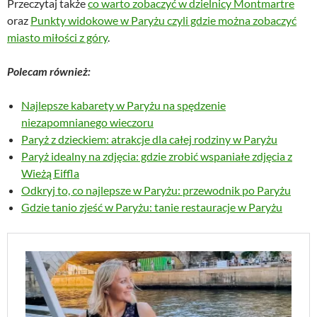
Przeczytaj także
co warto zobaczyć w dzielnicy Montmartre
oraz
Punkty widokowe w Paryżu czyli gdzie można zobaczyć
miasto miłości z góry
.
Polecam również:
Najlepsze kabarety w Paryżu na spędzenie
niezapomnianego wieczoru
Paryż z dzieckiem: atrakcje dla całej rodziny w Paryżu
Paryż idealny na zdjęcia: gdzie zrobić wspaniałe zdjęcia z
Wieżą Eiffla
Odkryj to, co najlepsze w Paryżu: przewodnik po Paryżu
Gdzie tanio zjeść w Paryżu: tanie restauracje w Paryżu