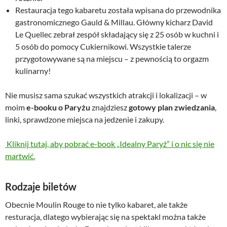
Restauracja tego kabaretu została wpisana do przewodnika
gastronomicznego Gauld & Millau. Główny kicharz David
Le Quellec zebrał zespół składający się z 25 osób w kuchni i
5 osób do pomocy Cukiernikowi. Wszystkie talerze
przygotowywane są na miejscu – z pewnością to orgazm
kulinarny!
Nie musisz sama szukać wszystkich atrakcji i lokalizacji – w
moim
e-booku o Paryżu
znajdziesz
gotowy plan zwiedzania
,
linki, sprawdzone miejsca na jedzenie i zakupy.
Kliknij tutaj, aby pobrać e-book „Idealny Paryż” i o nic się nie
martwić.
Rodzaje biletów
Obecnie Moulin Rouge to nie tylko kabaret, ale także
resturacja, dlatego wybierając się na spektakl można także