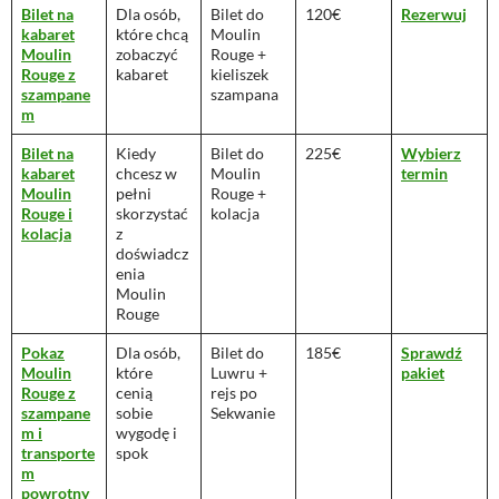
Bilet na
Dla osób,
Bilet do
120€
Rezerwuj
kabaret
które chcą
Moulin
Moulin
zobaczyć
Rouge +
Rouge z
kabaret
kieliszek
szampane
szampana
m
Bilet na
Kiedy
Bilet do
225€
Wybierz
kabaret
chcesz w
Moulin
termin
Moulin
pełni
Rouge +
Rouge i
skorzystać
kolacja
kolacja
z
doświadcz
enia
Moulin
Rouge
Pokaz
Dla osób,
Bilet do
185€
Sprawdź
Moulin
które
Luwru +
pakiet
Rouge z
cenią
rejs po
szampane
sobie
Sekwanie
m i
wygodę i
transporte
spok
m
powrotny