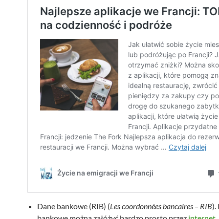
Dane bankowe (RIB) (
Les coordonnées bancaires – RIB
).
bankowe można załóżyć bardzo prosto przez
internet
.