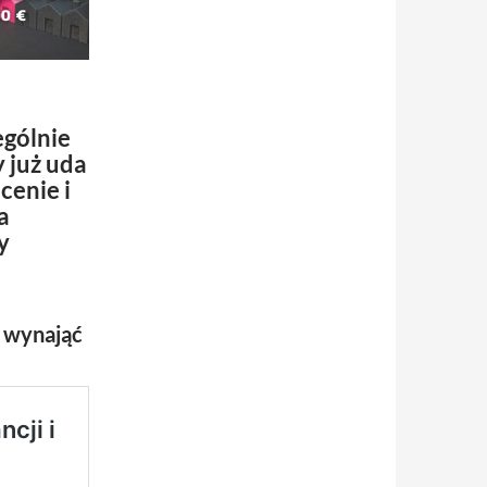
ególnie
y już uda
cenie i
a
y
c wynająć