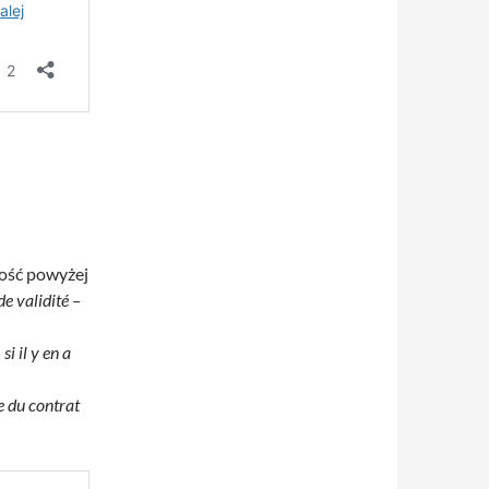
ość powyżej
de validité –
i il y en a
e du contrat