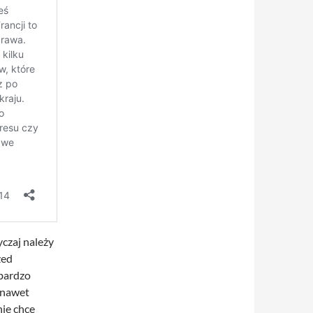
czaj należy
zed
 bardzo
 nawet
nie chce