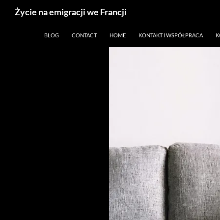
Życie na emigracji we Francji
Przejdź
Paryż, Francja i emigracja
BLOG
CONTACT
HOME
KONTAKT I WSPÓŁPRACA
K
do
treści