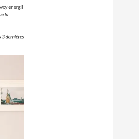
wcy energii
ue la
s 3 dernières