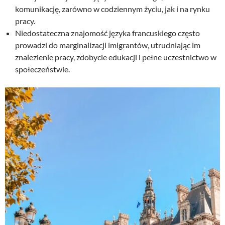
n
o
komunikację, zarówno w codziennym życiu, jak i na rynku
o
s
pracy.
s
i
Niedostateczna znajomość języka francuskiego często
i
:
prowadzi do marginalizacji imigrantów, utrudniając im
ł
2
znalezienie pracy, zdobycie edukacji i pełne uczestnictwo w
a
9
społeczeństwie.
:
,
3
0
9
0
,
0
z
0
ł
.
z
ł
.