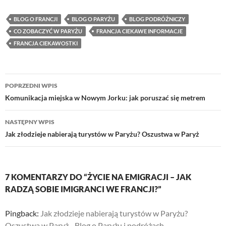
BLOG O FRANCJI
BLOG O PARYŻU
BLOG PODRÓŻNICZY
CO ZOBACZYĆ W PARYŻU
FRANCJA CIEKAWE INFORMACJE
FRANCJA CIEKAWOSTKI
Nawigacja
POPRZEDNI WPIS
wpisu
Komunikacja miejska w Nowym Jorku: jak poruszać się metrem
NASTĘPNY WPIS
Jak złodzieje nabierają turystów w Paryżu? Oszustwa w Paryż
7 KOMENTARZY DO “ŻYCIE NA EMIGRACJI – JAK
RADZĄ SOBIE IMIGRANCI WE FRANCJI?”
Pingback:
Jak złodzieje nabierają turystów w Paryżu?
Oszustwa w Paryż - Blog o Paryżu i podróżach