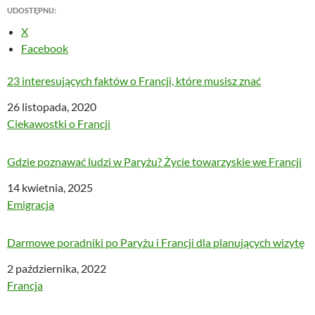
UDOSTĘPNIJ:
X
Facebook
23 interesujących faktów o Francji, które musisz znać
Data
26 listopada, 2020
W odniesieniu do
Ciekawostki o Francji
Gdzie poznawać ludzi w Paryżu? Życie towarzyskie we Francji
Data
14 kwietnia, 2025
W odniesieniu do
Emigracja
Darmowe poradniki po Paryżu i Francji dla planujących wizytę
Data
2 października, 2022
W odniesieniu do
Francja