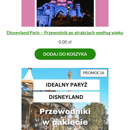
Disneyland Paris – Przewodnik po atrakcjach według wieku
0,00
zł
DODAJ DO KOSZYKA
P
PROMOCJA
R
O
D
U
K
T
W
P
R
O