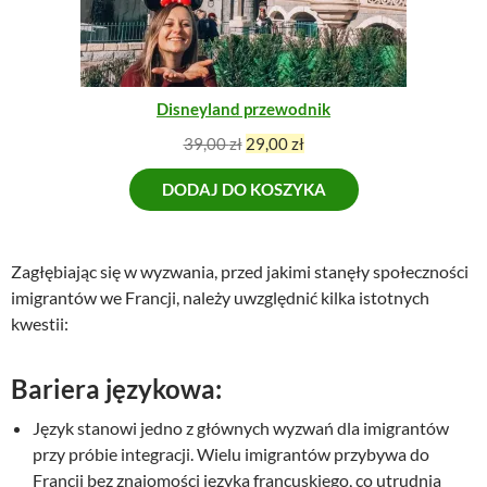
M
n
o
O
o
s
C
s
i
J
I
i
:
Disneyland przewodnik
ł
6
a
8
P
A
39,00
zł
29,00
zł
:
,
i
k
8
0
DODAJ DO KOSZYKA
e
t
9
0
r
u
,
w
a
0
z
o
l
Zagłębiając się w wyzwania, przed jakimi stanęły społeczności
0
ł
t
n
imigrantów we Francji, należy uwzględnić kilka istotnych
.
n
a
kwestii:
z
a
c
ł
c
e
.
e
n
Bariera językowa:
n
a
Język stanowi jedno z głównych wyzwań dla imigrantów
a
w
przy próbie integracji. Wielu imigrantów przybywa do
w
y
y
n
Francji bez znajomości języka francuskiego, co utrudnia