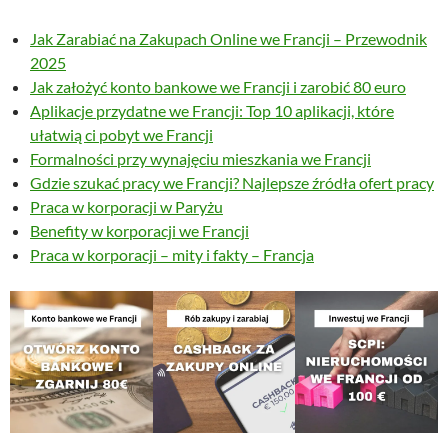
Jak Zarabiać na Zakupach Online we Francji – Przewodnik
2025
Jak założyć konto bankowe we Francji i zarobić 80 euro
Aplikacje przydatne we Francji: Top 10 aplikacji, które
ułatwią ci pobyt we Francji
Formalności przy wynajęciu mieszkania we Francji
Gdzie szukać pracy we Francji? Najlepsze źródła ofert pracy
Praca w korporacji w Paryżu
Benefity w korporacji we Francji
Praca w korporacji – mity i fakty – Francja