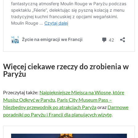
Więcej ciekawe rzeczy do zrobienia w
Paryżu
Przeczytaj także:
Najpiękniejsze Miejsca na Wiosnę, które
Musisz Odkryć w Paryżu
,
Paris City Museum Pass –
Niezbędny przewodnik po atrakcjach Paryża
oraz
Darmowe
poradniki po Paryżu i Francji dla planujących wizytę
.