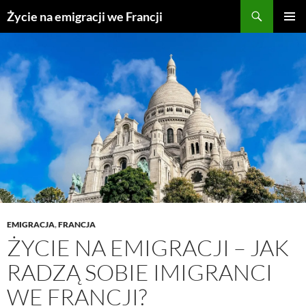
Przejdź
Życie na emigracji we Francji
do
MENU
treści
GŁÓWN
EMIGRACJA
,
FRANCJA
ŻYCIE NA EMIGRACJI – JAK
RADZĄ SOBIE IMIGRANCI
WE FRANCJI?