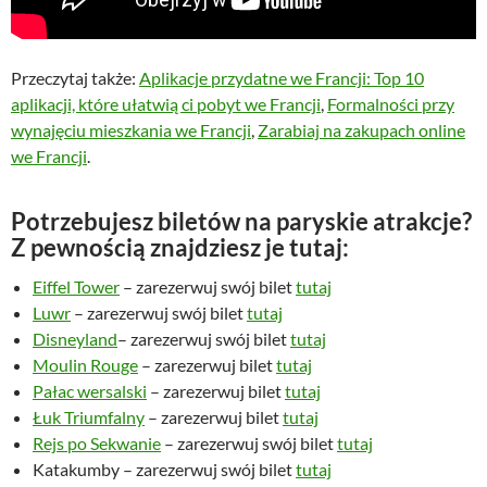
Przeczytaj także:
Aplikacje przydatne we Francji: Top 10
aplikacji, które ułatwią ci pobyt we Francji
,
Formalności przy
wynajęciu mieszkania we Francji
,
Zarabiaj na zakupach online
we Francji
.
Potrzebujesz biletów na paryskie atrakcje?
Z pewnością znajdziesz je tutaj:
Eiffel Tower
– zarezerwuj swój bilet
tutaj
Luwr
– zarezerwuj swój bilet
tutaj
Disneyland
– zarezerwuj swój bilet
tutaj
Moulin Rouge
– zarezerwuj bilet
tutaj
Pałac wersalski
– zarezerwuj bilet
tutaj
Łuk Triumfalny
– zarezerwuj bilet
tutaj
Rejs po Sekwanie
– zarezerwuj swój bilet
tutaj
Katakumby – zarezerwuj swój bilet
tutaj