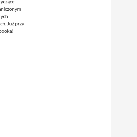
tyczące
raniczonym
nych
ch. Już przy
ebooka!