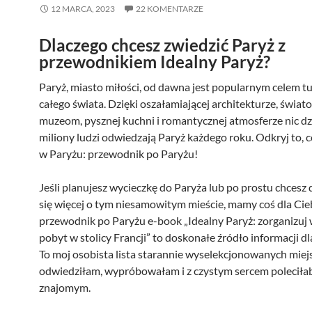
12 MARCA, 2023
22 KOMENTARZE
Dlaczego chcesz zwiedzić Paryż z
przewodnikiem Idealny Paryż?
Paryż, miasto miłości, od dawna jest popularnym celem t
całego świata. Dzięki oszałamiającej architekturze, świat
muzeom, pysznej kuchni i romantycznej atmosferze nic dz
miliony ludzi odwiedzają Paryż każdego roku. Odkryj to, c
w Paryżu: przewodnik po Paryżu!
Jeśli planujesz wycieczkę do Paryża lub po prostu chcesz
się więcej o tym niesamowitym mieście, mamy coś dla Cie
przewodnik po Paryżu e-book „Idealny Paryż: zorganizu
pobyt w stolicy Francji” to doskonałe źródło informacji d
To moj osobista lista starannie wyselekcjonowanych miejs
odwiedziłam, wypróbowałam i z czystym sercem polecił
znajomym.