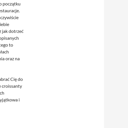
o początku
stauracje.
oczywiście
iebie
z jak dotrzeć
 opisanych
tego to
ałach
ia oraz na
abrać Cię do
e croissanty
ych
yjątkowa i