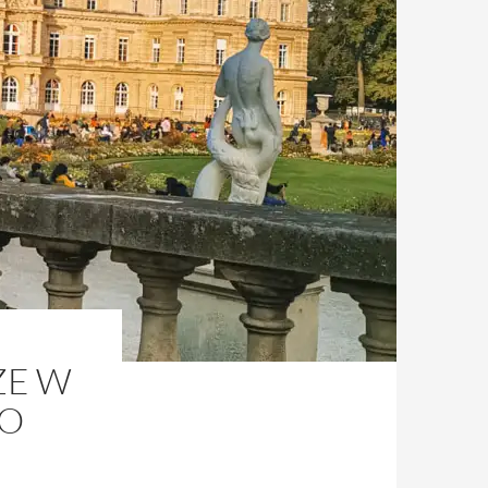
ZE W
PO