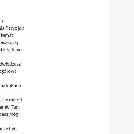
en
ją Paryż jak
a temat
iesz tutaj
których nie
odwiedzasz
zegółowe
az linkami
j się moimi
ramie. Tam
ziesz mógł
może być