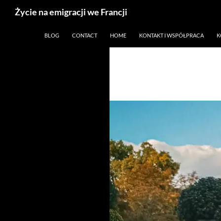
Życie na emigracji we Francji
Przejdź
Paryż, Francja i emigracja
BLOG
CONTACT
HOME
KONTAKT I WSPÓŁPRACA
K
do
treści