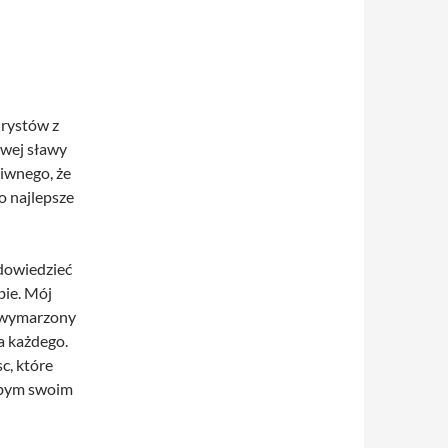
urystów z
owej sławy
iwnego, że
o najlepsze
 dowiedzieć
bie. Mój
j wymarzony
la każdego.
c, które
abym swoim