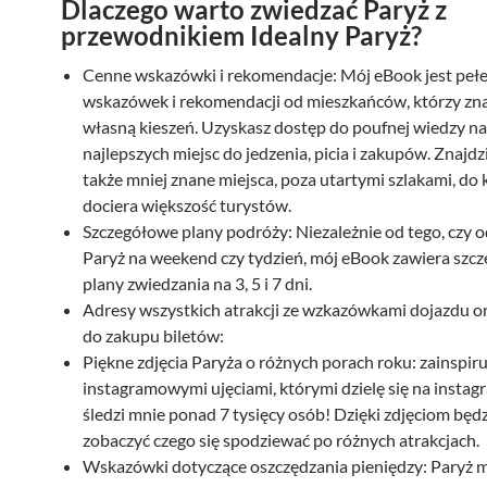
Dlaczego warto zwiedzać Paryż z
t
n
przewodnikiem Idealny Paryż?
n
a
a
c
Cenne wskazówki i rekomendacje: Mój eBook jest peł
c
e
wskazówek i rekomendacji od mieszkańców, którzy zna
e
n
własną kieszeń. Uzyskasz dostęp do poufnej wiedzy n
n
a
najlepszych miejsc do jedzenia, picia i zakupów. Znajdz
a
w
także mniej znane miejsca, poza utartymi szlakami, do 
w
y
dociera większość turystów.
y
n
Szczegółowe plany podróży: Niezależnie od tego, czy 
n
o
Paryż na weekend czy tydzień, mój eBook zawiera szc
o
s
plany zwiedzania na 3, 5 i 7 dni.
s
i
Adresy wszystkich atrakcji ze wzkazówkami dojazdu or
i
:
do zakupu biletów:
ł
6
Piękne zdjęcia Paryża o różnych porach roku: zainspiru
a
8
instagramowymi ujęciami, którymi dzielę się na instag
:
,
śledzi mnie ponad 7 tysięcy osób! Dzięki zdjęciom będ
8
0
zobaczyć czego się spodziewać po różnych atrakcjach.
9
0
Wskazówki dotyczące oszczędzania pieniędzy: Paryż 
,