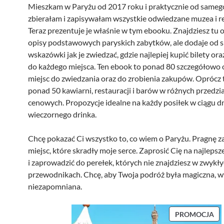
Mieszkam w Paryżu od 2017 roku i praktycznie od sameg
zbierałam i zapisywałam wszystkie odwiedzane muzea i re
Teraz prezentuje je właśnie w tym ebooku. Znajdziesz tu 
opisy podstawowych paryskich zabytków, ale dodaje od s
wskazówki jak je zwiedzać, gdzie najlepiej kupić bilety ora
do każdego miejsca. Ten ebook to ponad 80 szczegółowo
miejsc do zwiedzania oraz do zrobienia zakupów. Oprócz 
ponad 50 kawiarni, restauracji i barów w różnych przedzi
cenowych. Propozycje idealne na każdy posiłek w ciągu dn
wieczornego drinka.
Chcę pokazać Ci wszystko to, co wiem o Paryżu. Pragnę z
miejsc, które skradły moje serce. Zaprosić Cię na najlepsz
i zaprowadzić do perełek, których nie znajdziesz w zwykł
przewodnikach. Chcę, aby Twoja podróż była magiczna, w
niezapomniana.
P
PROMOCJA