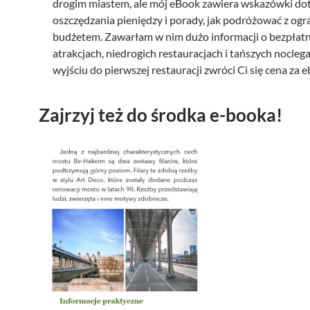
drogim miastem, ale mój eBook zawiera wskazówki do
0
z
oszczędzania pieniędzy i porady, jak podróżować z og
0
ł
budżetem. Zawarłam w nim dużo informacji o bezpłat
.
atrakcjach, niedrogich restauracjach i tańszych noclega
z
wyjściu do pierwszej restauracji zwróci Ci się cena za 
ł
.
Zajrzyj też do środka e-booka!