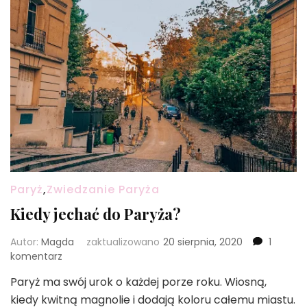
Paryż
,
Zwiedzanie Paryża
Kiedy jechać do Paryża?
Autor:
Magda
zaktualizowano
20 sierpnia, 2020
1
do
komentarz
Kiedy
Paryż ma swój urok o każdej porze roku. Wiosną,
jechać
kiedy kwitną magnolie i dodają koloru całemu miastu.
do