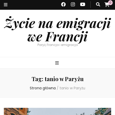
0
Życie na emigracji
we Francji
Paryż, Francja i emigracja
Tag:
tanio w Paryżu
Strona główna
/
tanio w Paryżu