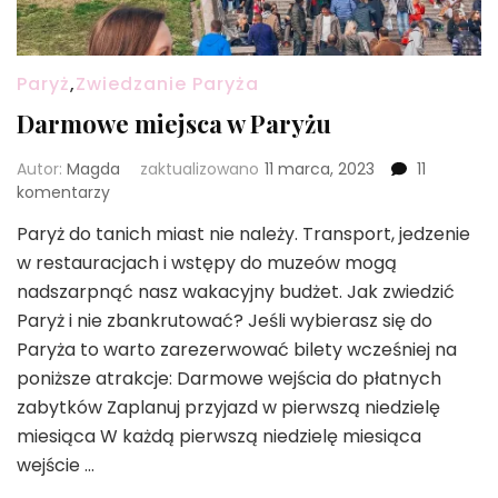
Paryż
,
Zwiedzanie Paryża
Darmowe miejsca w Paryżu
Autor:
Magda
zaktualizowano
11 marca, 2023
11
do
komentarzy
Darmowe
Paryż do tanich miast nie należy. Transport, jedzenie
miejsca
w restauracjach i wstępy do muzeów mogą
w
Paryżu
nadszarpnąć nasz wakacyjny budżet. Jak zwiedzić
Paryż i nie zbankrutować? Jeśli wybierasz się do
Paryża to warto zarezerwować bilety wcześniej na
poniższe atrakcje: Darmowe wejścia do płatnych
zabytków Zaplanuj przyjazd w pierwszą niedzielę
miesiąca W każdą pierwszą niedzielę miesiąca
wejście …