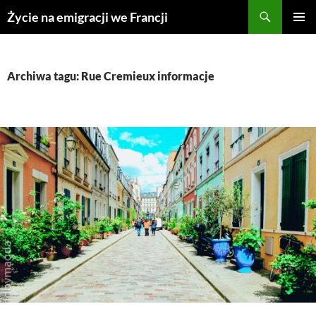
Przejdź
Życie na emigracji we Francji
do
MENU
treści
GŁÓWN
Archiwa tagu: Rue Cremieux informacje