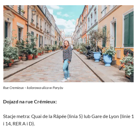
Rue Cremieux – kolorowa ulica w Paryżu
Dojazd na rue Crémieux:
Stacje metra: Quai de la Râpée (linia 5) lub Gare de Lyon (linie 1
i 14, RER A i D).