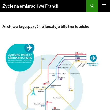
Przejdź
Życie na emigracji we Francji
do
MENU
treści
GŁÓWN
Archiwa tagu: paryż ile kosztuje bilet na lotnisko