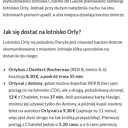
wybudowaniu lotniska Charles de Gaulle planowano zamknąć
lotnisko Orly. Jednak przy dużym natężeniu ruchu na obu
lotniskach pomysł upadł, a oba miejsca działają bardzo dobrze.
Jak się dostać na lotnisko Orly?
Lotnisko Orly na południu Paryża jest również bardzo dobrze
skomunikowane z miastem. Istnieje kilka sposobów na
dotarcie do niego:
Orlybus
z
Denfert-Rochereau
(RER B, metro 4, 6)
kosztuje
8.30 €, a podróż trwa 35 min
.
Orlyval
z
Antony
, gdzie można dojechać RER B (ten sam
pociąg co na lotnisko CDG, ale z drugą, południową stronę),
12 €
z Chatelet, trwa
37 min
. Jeśli posiadasz kartę Navigo,
możesz jej używać tylko do Antony, a później kupić osobny
bilet na autobus
Orlyval za 9,30 €
(zajmuje to 11 minut,
więc jest dość drogo na tak krótką przejażdżkę). Pierwszy
pociąg z Chatelet jedzie o
5.20 rano
, a o 6 rano pierwszy