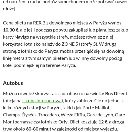
od natężenia ruchu podróż samochodem może potrwać nawet
dłużej.
Cena biletu na RER B z dowolnego miejsca w Paryżu wynosi
10,30 €
, ale jeśli podczas pobytu zakupiłaś lub planujesz zakup
karty
Navigo
na wszystkie strefy, możesz również z niej
korzystać, lotnisko należy do ZONE 5 (strefy 5). W drugą
stronę, z lotnisko do Paryża, można przesiąść się na dowolną
linię metra z tym samym biletem lub w inny dowolny pociąg
kolei podmiejskiej na terenie Paryża.
Autobus
Można również skorzystać z autobusu o nazwie
Le Bus Direct
(oficjalna
strona internetowa
), który zabierze Cię do jednej z
kilku różnych stacji w Paryżu, takich jak Porte Maillot,
Champs-Élysées, Trocadero, Wieża Eiffla, Gare de Lyon, Gare
Montparnasse czy lotnisko Orly . Bilet kosztuje
12 €
, a droga
trwa około
60-80 minut
w zależności od miejsca wyjazdu.