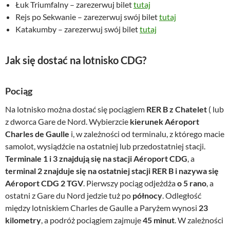
Łuk Triumfalny – zarezerwuj bilet
tutaj
Rejs po Sekwanie – zarezerwuj swój bilet
tutaj
Katakumby – zarezerwuj swój bilet
tutaj
Jak się dostać na lotnisko CDG?
Pociąg
Na lotnisko można dostać się pociągiem
RER B z Chatelet
( lub
z dworca Gare de Nord. Wybierzcie
kierunek Aéroport
Charles de Gaulle
i, w zależności od terminalu, z którego macie
samolot, wysiądźcie na ostatniej lub przedostatniej stacji.
Terminale 1 i 3 znajdują się na stacji Aéroport CDG
, a
terminal 2 znajduje się na ostatniej stacji RER B i nazywa się
Aéroport CDG 2 TGV
. Pierwszy pociąg odjeżdża
o 5 rano
, a
ostatni z Gare du Nord jedzie tuż po
północy
. Odległość
między lotniskiem Charles de Gaulle a Paryżem wynosi
23
kilometry
, a podróż pociągiem zajmuje
45 minut
. W zależności