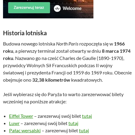
Historia lotniska
Budowa nowego lotniska
North Paris
rozpoczęła się w
1966
roku
, a pierwszy terminal został otwarty w dniu
8 marca 1974
roku
. Nazwano go na cześć Charles de Gaulle (1890-1970),
przywódcy Wolnych Sił Francuskich podczas II wojny
światowej i prezydenta Francji od 1959 do 1969 roku. Obecnie
obejmuje ono
32,38 kilometrów
kwadratowych.
Jeśli wybierasz się do Paryża to warto zarezerwować bilety
wcześniej na poniższe atrakcje:
Eiffel Tower
– zarezerwuj swój bilet
tutaj
Luwr
– zarezerwuj swój bilet
tutaj
Pałac wersalski
– zarezerwuj bilet
tutaj