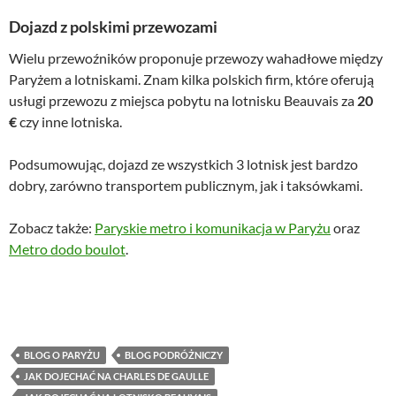
Dojazd z polskimi przewozami
Wielu przewoźników proponuje przewozy wahadłowe między
Paryżem a lotniskami. Znam kilka polskich firm, które oferują
usługi przewozu z miejsca pobytu na lotnisku Beauvais za
20
€
czy inne lotniska.
Podsumowując, dojazd ze wszystkich 3 lotnisk jest bardzo
dobry, zarówno transportem publicznym, jak i taksówkami.
Zobacz także:
Paryskie metro i komunikacja w Paryżu
oraz
Metro dodo boulot
.
BLOG O PARYŻU
BLOG PODRÓŻNICZY
JAK DOJECHAĆ NA CHARLES DE GAULLE