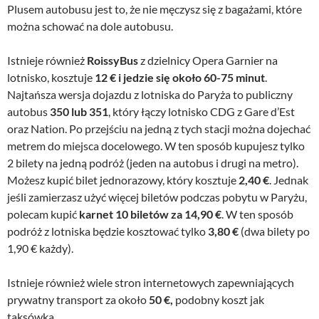
Plusem autobusu jest to, że nie męczysz się z bagażami, które
można schować na dole autobusu.
Istnieje również
RoissyBus
z dzielnicy Opera Garnier na
lotnisko, kosztuje
12 € i jedzie się około 60-75 minut
.
Najtańsza wersja dojazdu z lotniska do Paryża to publiczny
autobus
350 lub 351
, który łączy lotnisko CDG z Gare d’Est
oraz Nation. Po przejściu na jedną z tych stacji można dojechać
metrem do miejsca docelowego. W ten sposób kupujesz tylko
2 bilety na jedną podróż (jeden na autobus i drugi na metro).
Możesz kupić bilet jednorazowy, który kosztuje
2,40 €
. Jednak
jeśli zamierzasz użyć więcej biletów podczas pobytu w Paryżu,
polecam kupić
karnet 10 biletów za 14,90 €
. W ten sposób
podróż z lotniska będzie kosztować tylko
3,80 €
(dwa bilety po
1,90 € każdy).
Istnieje również wiele stron internetowych zapewniających
prywatny transport za około
50 €,
podobny koszt jak
taksówka.