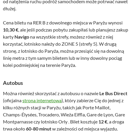
od natężenia ruchu podróż samochodem może potrwać nawet
dłużej.
Cena biletu na RER B z dowolnego miejsca w Paryżu wynosi
10,30 €
, ale jeśli podczas pobytu zakupiłaś lub planujesz zakup
karty
Navigo
na wszystkie strefy, możesz również z niej
korzystać, lotnisko należy do ZONE 5 (strefy 5). W drugą
stronę, z lotnisko do Paryża, można przesiąść się na dowolną
linię metra z tym samym biletem lub w inny dowolny pociąg
kolei podmiejskiej na terenie Paryża.
Autobus
Można również skorzystać z autobusu o nazwie
Le Bus Direct
(oficjalna
strona internetowa
), który zabierze Cię do jednej z
kilku różnych stacji w Paryżu, takich jak Porte Maillot,
Champs-Élysées, Trocadero, Wieża Eiffla, Gare de Lyon, Gare
Montparnasse czy lotnisko Orly . Bilet kosztuje
12 €
, a droga
trwa około
60-80 minut
w zależności od miejsca wyjazdu.