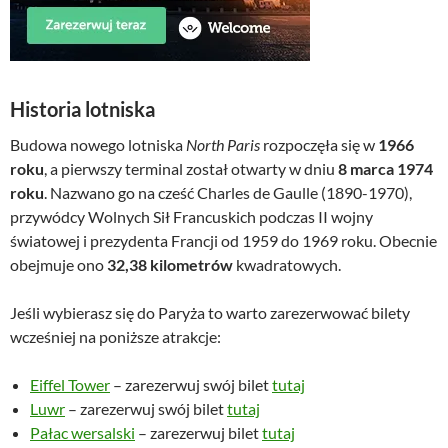
Historia lotniska
Budowa nowego lotniska
North Paris
rozpoczęła się w
1966
roku
, a pierwszy terminal został otwarty w dniu
8 marca 1974
roku
. Nazwano go na cześć Charles de Gaulle (1890-1970),
przywódcy Wolnych Sił Francuskich podczas II wojny
światowej i prezydenta Francji od 1959 do 1969 roku. Obecnie
obejmuje ono
32,38 kilometrów
kwadratowych.
Jeśli wybierasz się do Paryża to warto zarezerwować bilety
wcześniej na poniższe atrakcje:
Eiffel Tower
– zarezerwuj swój bilet
tutaj
Luwr
– zarezerwuj swój bilet
tutaj
Pałac wersalski
– zarezerwuj bilet
tutaj