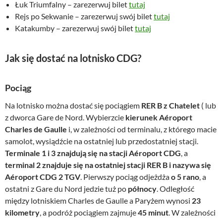
Łuk Triumfalny – zarezerwuj bilet
tutaj
Rejs po Sekwanie – zarezerwuj swój bilet
tutaj
Katakumby – zarezerwuj swój bilet
tutaj
Jak się dostać na lotnisko CDG?
Pociąg
Na lotnisko można dostać się pociągiem
RER B z Chatelet
( lub
z dworca Gare de Nord. Wybierzcie
kierunek Aéroport
Charles de Gaulle
i, w zależności od terminalu, z którego macie
samolot, wysiądźcie na ostatniej lub przedostatniej stacji.
Terminale 1 i 3 znajdują się na stacji Aéroport CDG
, a
terminal 2 znajduje się na ostatniej stacji RER B i nazywa się
Aéroport CDG 2 TGV
. Pierwszy pociąg odjeżdża
o 5 rano
, a
ostatni z Gare du Nord jedzie tuż po
północy
. Odległość
między lotniskiem Charles de Gaulle a Paryżem wynosi
23
kilometry
, a podróż pociągiem zajmuje
45 minut
. W zależności