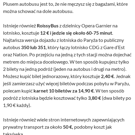
Plusem autobusu jest to, że nie męczysz się z bagażami, które
można schować na dole autobusu.
Istnieje również
RoissyBus
z dzielnicy Opera Garnier na
lotnisko, kosztuje
12 € i jedzie się około 60-75 minut
.
Najtańsza wersja dojazdu z lotniska do Paryża to publiczny
autobus
350 lub 351
, który łączy lotnisko CDG z Gare d’Est
oraz Nation. Po przejściu na jedną z tych stacji można dojechać
metrem do miejsca docelowego. W ten sposób kupujesz tylko
2 bilety na jedną podróż (jeden na autobus i drugi na metro).
Możesz kupić bilet jednorazowy, który kosztuje
2,40 €
. Jednak
jeśli zamierzasz użyć więcej biletów podczas pobytu w Paryżu,
polecam kupić
karnet 10 biletów za 14,90 €
. W ten sposób
podróż z lotniska będzie kosztować tylko
3,80 €
(dwa bilety po
1,90 € każdy).
Istnieje również wiele stron internetowych zapewniających
prywatny transport za około
50 €,
podobny koszt jak
taksówka.