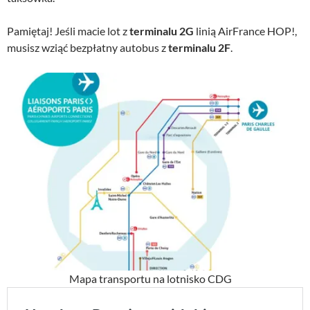
Pamiętaj! Jeśli macie lot z
terminalu 2G
linią AirFrance HOP!,
musisz wziąć bezpłatny autobus z
terminalu 2F
.
Mapa transportu na lotnisko CDG