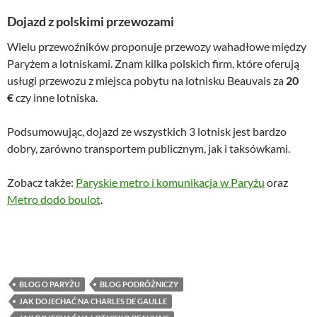
Dojazd z polskimi przewozami
Wielu przewoźników proponuje przewozy wahadłowe między
Paryżem a lotniskami. Znam kilka polskich firm, które oferują
usługi przewozu z miejsca pobytu na lotnisku Beauvais za
20
€
czy inne lotniska.
Podsumowując, dojazd ze wszystkich 3 lotnisk jest bardzo
dobry, zarówno transportem publicznym, jak i taksówkami.
Zobacz także:
Paryskie metro i komunikacja w Paryżu
oraz
Metro dodo boulot
.
BLOG O PARYŻU
BLOG PODRÓŻNICZY
JAK DOJECHAĆ NA CHARLES DE GAULLE