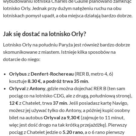
wybudowaniu lotniska Charles de Gaulle planowano zamknąć
lotnisko Orly. Jednak przy dużym natężeniu ruchu na obu
lotniskach pomysł upadł, a oba miejsca działają bardzo dobrze.
Jak się dostać na lotnisko Orly?
Lotnisko Orly na południu Paryża jest również bardzo dobrze
skomunikowane z miastem. Istnieje kilka sposobów na
dotarcie do niego:
Orlybus
z
Denfert-Rochereau
(RER B, metro 4, 6)
kosztuje
8.30 €, a podróż trwa 35 min
.
Orlyval
z
Antony
, gdzie można dojechać RER B (ten sam
pociąg co na lotnisko CDG, ale z drugą, południową stronę),
12 €
z Chatelet, trwa
37 min
. Jeśli posiadasz kartę Navigo,
możesz jej używać tylko do Antony, a później kupić osobny
bilet na autobus
Orlyval za 9,30 €
(zajmuje to 11 minut,
więc jest dość drogo na tak krótką przejażdżkę). Pierwszy
pociąg z Chatelet jedzie o
5.20 rano
, a o 6 rano pierwszy