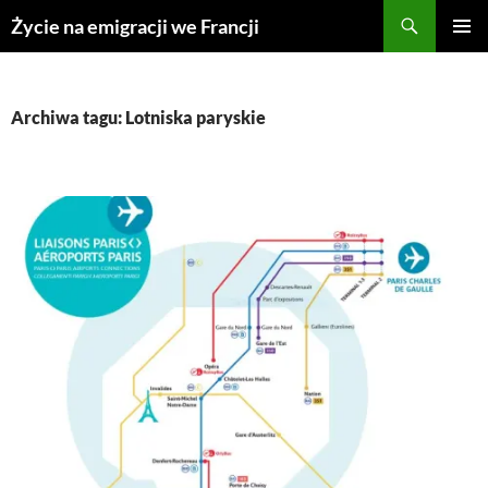
Przejdź
Życie na emigracji we Francji
do
MENU
treści
GŁÓWN
Archiwa tagu: Lotniska paryskie