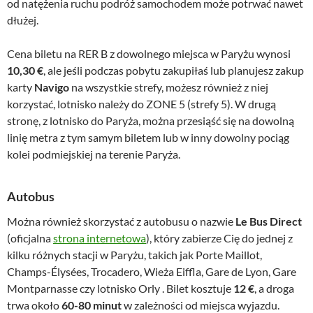
od natężenia ruchu podróż samochodem może potrwać nawet
dłużej.
Cena biletu na RER B z dowolnego miejsca w Paryżu wynosi
10,30 €
, ale jeśli podczas pobytu zakupiłaś lub planujesz zakup
karty
Navigo
na wszystkie strefy, możesz również z niej
korzystać, lotnisko należy do ZONE 5 (strefy 5). W drugą
stronę, z lotnisko do Paryża, można przesiąść się na dowolną
linię metra z tym samym biletem lub w inny dowolny pociąg
kolei podmiejskiej na terenie Paryża.
Autobus
Można również skorzystać z autobusu o nazwie
Le Bus Direct
(oficjalna
strona internetowa
), który zabierze Cię do jednej z
kilku różnych stacji w Paryżu, takich jak Porte Maillot,
Champs-Élysées, Trocadero, Wieża Eiffla, Gare de Lyon, Gare
Montparnasse czy lotnisko Orly . Bilet kosztuje
12 €
, a droga
trwa około
60-80 minut
w zależności od miejsca wyjazdu.