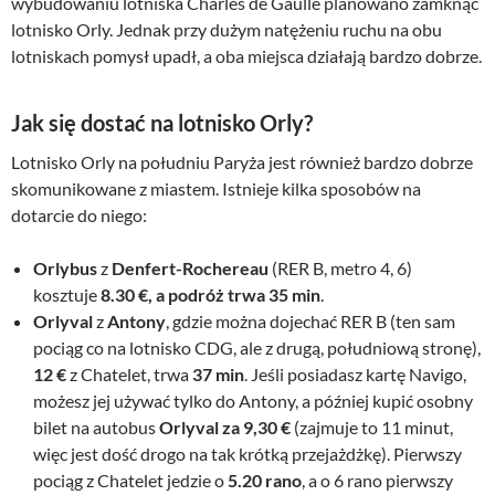
wybudowaniu lotniska Charles de Gaulle planowano zamknąć
lotnisko Orly. Jednak przy dużym natężeniu ruchu na obu
lotniskach pomysł upadł, a oba miejsca działają bardzo dobrze.
Jak się dostać na lotnisko Orly?
Lotnisko Orly na południu Paryża jest również bardzo dobrze
skomunikowane z miastem. Istnieje kilka sposobów na
dotarcie do niego:
Orlybus
z
Denfert-Rochereau
(RER B, metro 4, 6)
kosztuje
8.30 €, a podróż trwa 35 min
.
Orlyval
z
Antony
, gdzie można dojechać RER B (ten sam
pociąg co na lotnisko CDG, ale z drugą, południową stronę),
12 €
z Chatelet, trwa
37 min
. Jeśli posiadasz kartę Navigo,
możesz jej używać tylko do Antony, a później kupić osobny
bilet na autobus
Orlyval za 9,30 €
(zajmuje to 11 minut,
więc jest dość drogo na tak krótką przejażdżkę). Pierwszy
pociąg z Chatelet jedzie o
5.20 rano
, a o 6 rano pierwszy