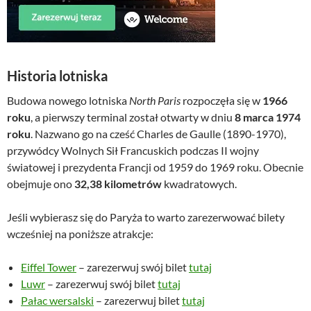
Historia lotniska
Budowa nowego lotniska
North Paris
rozpoczęła się w
1966
roku
, a pierwszy terminal został otwarty w dniu
8 marca 1974
roku
. Nazwano go na cześć Charles de Gaulle (1890-1970),
przywódcy Wolnych Sił Francuskich podczas II wojny
światowej i prezydenta Francji od 1959 do 1969 roku. Obecnie
obejmuje ono
32,38 kilometrów
kwadratowych.
Jeśli wybierasz się do Paryża to warto zarezerwować bilety
wcześniej na poniższe atrakcje:
Eiffel Tower
– zarezerwuj swój bilet
tutaj
Luwr
– zarezerwuj swój bilet
tutaj
Pałac wersalski
– zarezerwuj bilet
tutaj