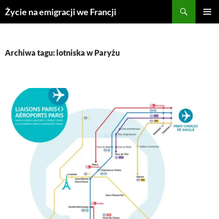
Przejdź
Życie na emigracji we Francji
do
MENU
treści
GŁÓWN
Archiwa tagu: lotniska w Paryżu