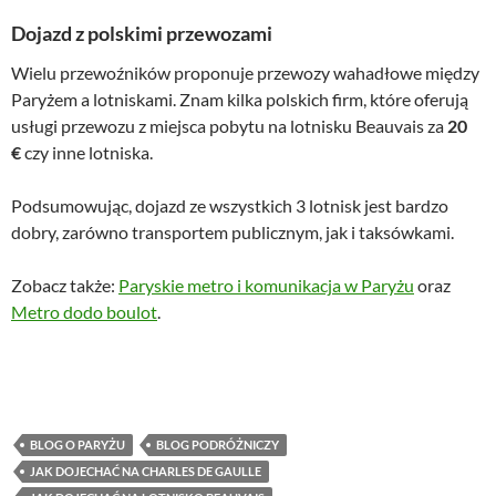
Dojazd z polskimi przewozami
Wielu przewoźników proponuje przewozy wahadłowe między
Paryżem a lotniskami. Znam kilka polskich firm, które oferują
usługi przewozu z miejsca pobytu na lotnisku Beauvais za
20
€
czy inne lotniska.
Podsumowując, dojazd ze wszystkich 3 lotnisk jest bardzo
dobry, zarówno transportem publicznym, jak i taksówkami.
Zobacz także:
Paryskie metro i komunikacja w Paryżu
oraz
Metro dodo boulot
.
BLOG O PARYŻU
BLOG PODRÓŻNICZY
JAK DOJECHAĆ NA CHARLES DE GAULLE