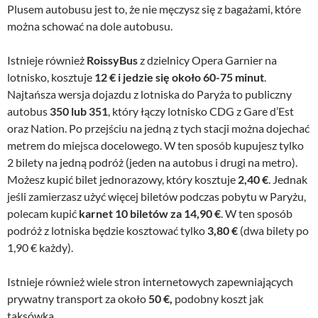
Plusem autobusu jest to, że nie męczysz się z bagażami, które
można schować na dole autobusu.
Istnieje również
RoissyBus
z dzielnicy Opera Garnier na
lotnisko, kosztuje
12 € i jedzie się około 60-75 minut
.
Najtańsza wersja dojazdu z lotniska do Paryża to publiczny
autobus
350 lub 351
, który łączy lotnisko CDG z Gare d’Est
oraz Nation. Po przejściu na jedną z tych stacji można dojechać
metrem do miejsca docelowego. W ten sposób kupujesz tylko
2 bilety na jedną podróż (jeden na autobus i drugi na metro).
Możesz kupić bilet jednorazowy, który kosztuje
2,40 €
. Jednak
jeśli zamierzasz użyć więcej biletów podczas pobytu w Paryżu,
polecam kupić
karnet 10 biletów za 14,90 €
. W ten sposób
podróż z lotniska będzie kosztować tylko
3,80 €
(dwa bilety po
1,90 € każdy).
Istnieje również wiele stron internetowych zapewniających
prywatny transport za około
50 €,
podobny koszt jak
taksówka.