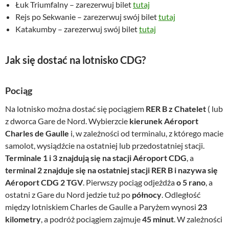
Łuk Triumfalny – zarezerwuj bilet
tutaj
Rejs po Sekwanie – zarezerwuj swój bilet
tutaj
Katakumby – zarezerwuj swój bilet
tutaj
Jak się dostać na lotnisko CDG?
Pociąg
Na lotnisko można dostać się pociągiem
RER B z Chatelet
( lub
z dworca Gare de Nord. Wybierzcie
kierunek Aéroport
Charles de Gaulle
i, w zależności od terminalu, z którego macie
samolot, wysiądźcie na ostatniej lub przedostatniej stacji.
Terminale 1 i 3 znajdują się na stacji Aéroport CDG
, a
terminal 2 znajduje się na ostatniej stacji RER B i nazywa się
Aéroport CDG 2 TGV
. Pierwszy pociąg odjeżdża
o 5 rano
, a
ostatni z Gare du Nord jedzie tuż po
północy
. Odległość
między lotniskiem Charles de Gaulle a Paryżem wynosi
23
kilometry
, a podróż pociągiem zajmuje
45 minut
. W zależności