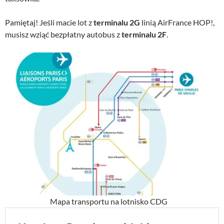
Pamiętaj! Jeśli macie lot z
terminalu 2G
linią AirFrance HOP!,
musisz wziąć bezpłatny autobus z
terminalu 2F
.
Mapa transportu na lotnisko CDG