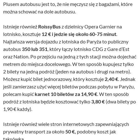
Plusem autobusu jest to, że nie męczysz się z bagażami, które
można schować na dole autobusu.
Istnieje również
RoissyBus
z dzielnicy Opera Garnier na
lotnisko, kosztuje
12 € i jedzie się około 60-75 minut
.
Najtańsza wersja dojazdu z lotniska do Paryża to publiczny
autobus
350 lub 351
, który łączy lotnisko CDG z Gare d’Est
oraz Nation. Po przejściu na jedną z tych stacji można dojechać
metrem do miejsca docelowego. W ten sposób kupujesz tylko
2 bilety na jedną podróż (jeden na autobus i drugi na metro).
Możesz kupić bilet jednorazowy, który kosztuje
2,40 €
. Jednak
jeśli zamierzasz użyć więcej biletów podczas pobytu w Paryżu,
polecam kupić
karnet 10 biletów za 14,90 €
. W ten sposób
podróż z lotniska będzie kosztować tylko
3,80 €
(dwa bilety po
1,90 € każdy).
Istnieje również wiele stron internetowych zapewniających
prywatny transport za około
50 €,
podobny koszt jak
taksówka.