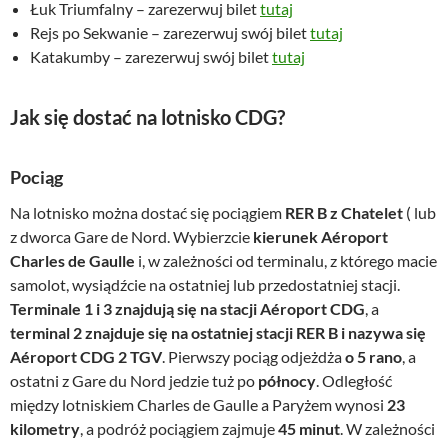
Łuk Triumfalny – zarezerwuj bilet
tutaj
Rejs po Sekwanie – zarezerwuj swój bilet
tutaj
Katakumby – zarezerwuj swój bilet
tutaj
Jak się dostać na lotnisko CDG?
Pociąg
Na lotnisko można dostać się pociągiem
RER B z Chatelet
( lub
z dworca Gare de Nord. Wybierzcie
kierunek Aéroport
Charles de Gaulle
i, w zależności od terminalu, z którego macie
samolot, wysiądźcie na ostatniej lub przedostatniej stacji.
Terminale 1 i 3 znajdują się na stacji Aéroport CDG
, a
terminal 2 znajduje się na ostatniej stacji RER B i nazywa się
Aéroport CDG 2 TGV
. Pierwszy pociąg odjeżdża
o 5 rano
, a
ostatni z Gare du Nord jedzie tuż po
północy
. Odległość
między lotniskiem Charles de Gaulle a Paryżem wynosi
23
kilometry
, a podróż pociągiem zajmuje
45 minut
. W zależności