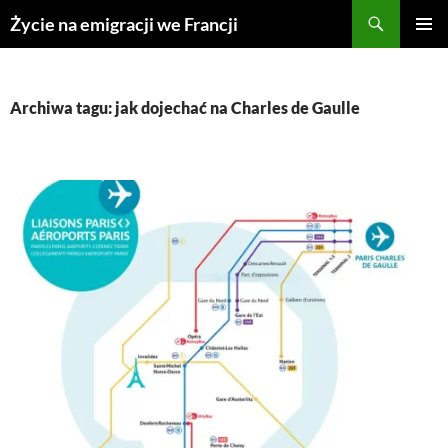
Przejdź
Życie na emigracji we Francji
do
MENU
treści
GŁÓWN
Archiwa tagu: jak dojechać na Charles de Gaulle