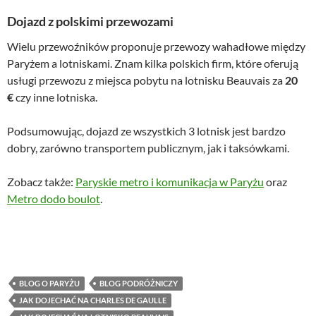
Dojazd z polskimi przewozami
Wielu przewoźników proponuje przewozy wahadłowe między
Paryżem a lotniskami. Znam kilka polskich firm, które oferują
usługi przewozu z miejsca pobytu na lotnisku Beauvais za
20
€
czy inne lotniska.
Podsumowując, dojazd ze wszystkich 3 lotnisk jest bardzo
dobry, zarówno transportem publicznym, jak i taksówkami.
Zobacz także:
Paryskie metro i komunikacja w Paryżu
oraz
Metro dodo boulot
.
BLOG O PARYŻU
BLOG PODRÓŻNICZY
JAK DOJECHAĆ NA CHARLES DE GAULLE