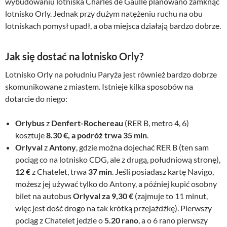
wybudowaniu lotniska Charles de Gaulle planowano zamknąć
lotnisko Orly. Jednak przy dużym natężeniu ruchu na obu
lotniskach pomysł upadł, a oba miejsca działają bardzo dobrze.
Jak się dostać na lotnisko Orly?
Lotnisko Orly na południu Paryża jest również bardzo dobrze
skomunikowane z miastem. Istnieje kilka sposobów na
dotarcie do niego:
Orlybus
z
Denfert-Rochereau
(RER B, metro 4, 6)
kosztuje
8.30 €, a podróż trwa 35 min
.
Orlyval
z
Antony
, gdzie można dojechać RER B (ten sam
pociąg co na lotnisko CDG, ale z drugą, południową stronę),
12 €
z Chatelet, trwa
37 min
. Jeśli posiadasz kartę Navigo,
możesz jej używać tylko do Antony, a później kupić osobny
bilet na autobus
Orlyval za 9,30 €
(zajmuje to 11 minut,
więc jest dość drogo na tak krótką przejażdżkę). Pierwszy
pociąg z Chatelet jedzie o
5.20 rano
, a o 6 rano pierwszy