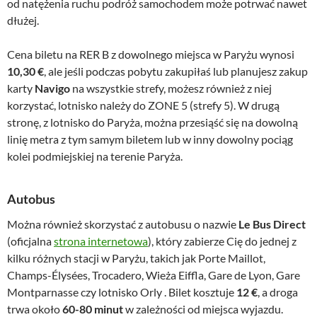
od natężenia ruchu podróż samochodem może potrwać nawet
dłużej.
Cena biletu na RER B z dowolnego miejsca w Paryżu wynosi
10,30 €
, ale jeśli podczas pobytu zakupiłaś lub planujesz zakup
karty
Navigo
na wszystkie strefy, możesz również z niej
korzystać, lotnisko należy do ZONE 5 (strefy 5). W drugą
stronę, z lotnisko do Paryża, można przesiąść się na dowolną
linię metra z tym samym biletem lub w inny dowolny pociąg
kolei podmiejskiej na terenie Paryża.
Autobus
Można również skorzystać z autobusu o nazwie
Le Bus Direct
(oficjalna
strona internetowa
), który zabierze Cię do jednej z
kilku różnych stacji w Paryżu, takich jak Porte Maillot,
Champs-Élysées, Trocadero, Wieża Eiffla, Gare de Lyon, Gare
Montparnasse czy lotnisko Orly . Bilet kosztuje
12 €
, a droga
trwa około
60-80 minut
w zależności od miejsca wyjazdu.