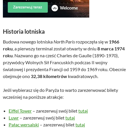
Historia lotniska
Budowa nowego lotniska
North Paris
rozpoczęła się w
1966
roku
, a pierwszy terminal został otwarty w dniu
8 marca 1974
roku
. Nazwano go na cześć Charles de Gaulle (1890-1970),
przywódcy Wolnych Sił Francuskich podczas II wojny
światowej i prezydenta Francji od 1959 do 1969 roku. Obecnie
obejmuje ono
32,38 kilometrów
kwadratowych.
Jeśli wybierasz się do Paryża to warto zarezerwować bilety
wcześniej na poniższe atrakcje:
Eiffel Tower
– zarezerwuj swój bilet
tutaj
Luwr
– zarezerwuj swój bilet
tutaj
Pałac wersalski
– zarezerwuj bilet
tutaj