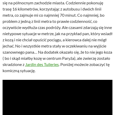
się na północnym zachodzie miasta. Codziennie pokonuję
trasę 16 kilometrów, korzystając z autobusu i dwóch linii
metra, co zajmuje mi co najmniej 70 minut. Co najmniej, bo
problem z jedną z linii metra to prawie codzienność, co
oczywiście wydłuża czas podróży. Ale czasami zdarzają się inne
nietypowe sytuacje w metrze, jak na przykład pan, który wsiadł
z kozą i nie chciał opuścić pociągu, a kierowca dalej nie mógł
jechać. No i wszystkie metra stały w oczekiwaniu na wyjście
szanownego pana… Na dodatek okazało się, że to nie jego koza
( bo i skąd miałby kozę w centrum Paryża), ale zwierzę zostało
skradzione z
Jardin des Tuileries
. Poniżej możecie zobaczyć tę
komiczną sytuację.