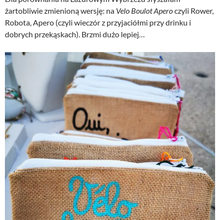
żartobliwie zmienioną wersję: na
Velo Boulot Apero
czyli Rower,
Robota, Apero (czyli wieczór z przyjaciółmi przy drinku i
dobrych przekąskach). Brzmi dużo lepiej…