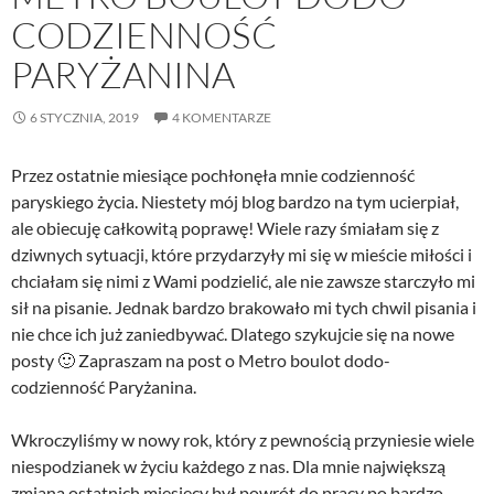
CODZIENNOŚĆ
PARYŻANINA
6 STYCZNIA, 2019
4 KOMENTARZE
Przez ostatnie miesiące pochłonęła mnie codzienność
paryskiego życia. Niestety mój blog bardzo na tym ucierpiał,
ale obiecuję całkowitą poprawę! Wiele razy śmiałam się z
dziwnych sytuacji, które przydarzyły mi się w mieście miłości i
chciałam się nimi z Wami podzielić, ale nie zawsze starczyło mi
sił na pisanie. Jednak bardzo brakowało mi tych chwil pisania i
nie chce ich już zaniedbywać. Dlatego szykujcie się na nowe
posty 🙂 Zapraszam na post o Metro boulot dodo-
codzienność Paryżanina.
Wkroczyliśmy w nowy rok, który z pewnością przyniesie wiele
niespodzianek w życiu każdego z nas. Dla mnie największą
zmianą ostatnich miesięcy był powrót do pracy po bardzo