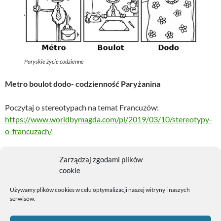
Paryskie życie codzienne
Metro boulot dodo- codzienność Paryżanina
Poczytaj o stereotypach na temat Francuzów:
https://www.worldbymagda.com/pl/2019/03/10/stereotypy-
o-francuzach/
Zarządzaj zgodami plików
BLOG O PARYŻU
CIEKAWOSTKI O FRANCJI
cookie
CIEKAWOSTKI O JĘZYKU FRANCUSKIM
CODZIENNOŚĆ PARYŻAN
Używamy plików cookies w celu optymalizacji naszej witryny i naszych
CODZIENNOŚĆ PARYŻANINA
METRO BOULOT DODO
serwisów.
METRO BOULOT DODO ZNACZENIE
PARYSKIE METRO
PARYŻ
PARYŻ WAŻNE INFORMACJE
POLKA W PARYŻU