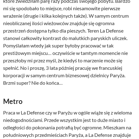
które zwiedziłam parę razy podczas swojego pobytu. Bardzo
mi się spodobało to miejsce, robi niesamowite pierwsze
wrażenie (drugie i kilka kolejnych także). W samym centrum
nieobliczanej ilości wieżowców znajduje się ogromna
przestrzeń dostępna tylko dla pieszych. Teren La Defense
stanowi całkowity kontrast do malutkich paryskich uliczek.
Pomyślałam wtedy jak super byłoby pracować w tak
prestiżowym miejscu… oczywiście w tamtym momencie nie
przeszłoby mi przez myśl, że kiedyś to marzenie może się
spełnić. No i proszę, 3 lata później pracuję we francuskiej
korporacji w samym centrum biznesowej dzielnicy Paryża.
Brzmi super? Nie do końca…
Metro
Praca w La Defense czy w Paryżu w ogóle wiąże się z wieloma
niedogodnościami. Przede wszystkim jest to duże miasto i
odległości do pokonania potrafią być ogromne. Mieszkam na
południowych przedmieściach Paryża, a La Defense znajduje