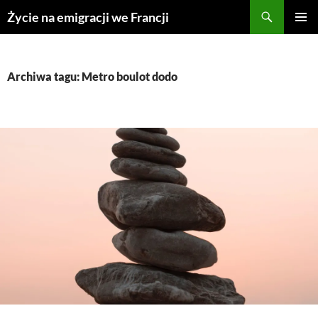
Przejdź
Życie na emigracji we Francji
do
MENU
treści
GŁÓWN
Archiwa tagu: Metro boulot dodo