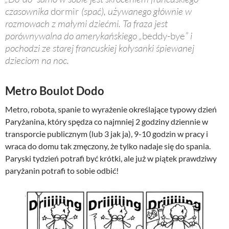
czasownika
dormir
(spać), używanego głównie w
rozmowach z małymi dziećmi. Ta fraza jest
porównywalna do amerykańskiego „
beddy-bye
” i
pochodzi ze starej francuskiej kołysanki śpiewanej
dzieciom na noc.
Metro Boulot Dodo
Metro, robota, spanie to wyrażenie określające typowy dzień
Paryżanina, który spędza co najmniej 2 godziny dziennie w
transporcie publicznym (lub 3 jak ja), 9-10 godzin w pracy i
wraca do domu tak zmęczony, że tylko nadaje się do spania.
Paryski tydzień potrafi być krótki, ale już w piątek prawdziwy
paryżanin potrafi to sobie odbić!