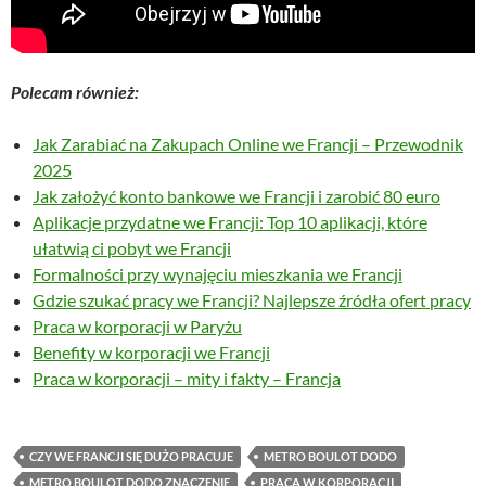
Polecam również:
Jak Zarabiać na Zakupach Online we Francji – Przewodnik
2025
Jak założyć konto bankowe we Francji i zarobić 80 euro
Aplikacje przydatne we Francji: Top 10 aplikacji, które
ułatwią ci pobyt we Francji
Formalności przy wynajęciu mieszkania we Francji
Gdzie szukać pracy we Francji? Najlepsze źródła ofert pracy
Praca w korporacji w Paryżu
Benefity w korporacji we Francji
Praca w korporacji – mity i fakty – Francja
CZY WE FRANCJI SIĘ DUŻO PRACUJE
METRO BOULOT DODO
METRO BOULOT DODO ZNACZENIE
PRACA W KORPORACJI