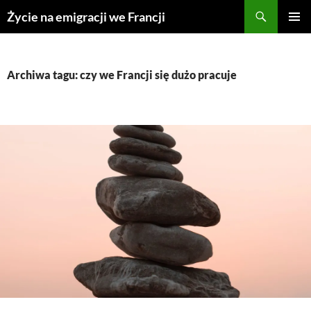
Przejdź
Życie na emigracji we Francji
do
MENU
treści
GŁÓWN
Archiwa tagu: czy we Francji się dużo pracuje