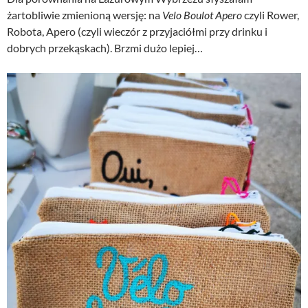
żartobliwie zmienioną wersję: na
Velo Boulot Apero
czyli Rower,
Robota, Apero (czyli wieczór z przyjaciółmi przy drinku i
dobrych przekąskach). Brzmi dużo lepiej…