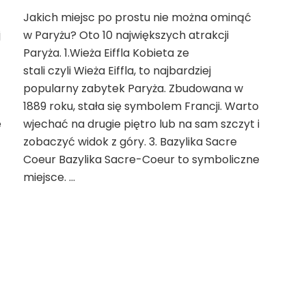
Co
Jakich miejsc po prostu nie można ominąć
warto
j
w Paryżu? Oto 10 największych atrakcji
zobaczyć
w
Paryża. 1.Wieża Eiffla Kobieta ze
Paryżu?
stali czyli Wieża Eiffla, to najbardziej
10
popularny zabytek Paryża. Zbudowana w
największych
1889 roku, stała się symbolem Francji. Warto
atrakcji
Paryża
e
wjechać na drugie piętro lub na sam szczyt i
zobaczyć widok z góry. 3. Bazylika Sacre
Coeur Bazylika Sacre-Coeur to symboliczne
miejsce. …