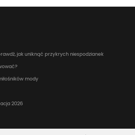
awdź, jak uniknąć przykrych niespodzianek
erwować?
 miłośników mody
zacja 2026