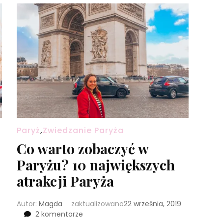
Paryż
,
Zwiedzanie Paryża
Co warto zobaczyć w
Paryżu? 10 największych
atrakcji Paryża
Autor:
Magda
zaktualizowano
22 września, 2019
do
2 komentarze