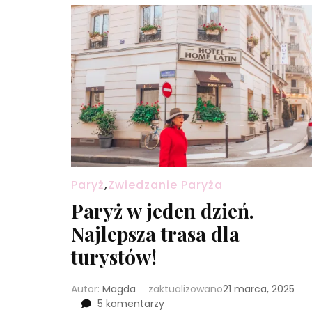
Paryż
,
Zwiedzanie Paryża
Paryż w jeden dzień.
Najlepsza trasa dla
turystów!
Autor:
Magda
zaktualizowano
21 marca, 2025
do
5 komentarzy