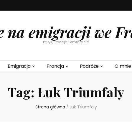
e na emigracji we Fr
Paryż, Francja i emigracja
Emigracja
Francja
Podróże
O mnie
Tag:
Łuk Triumfaly
Strona główna
/
Łuk Triumfaly