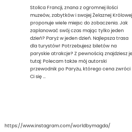
Paryż
Stolica Francji, znana z ogromnej ilości
w
muzeów, zabytków i swojej Żelaznej Królowe
jeden
dzień.
proponuje wiele miejsc do zobaczenia. Jak
Najlepsza
zaplanować swój czas mając tylko jeden
trasa
dzień? Paryż w jeden dzień. Najlepsza trasa
dla
dla turystów! Potrzebujesz biletów na
turystów!
paryskie atrakcje? Z pewnością znajdziesz j
tutaj: Polecam także mój autorski
przewodnik po Paryżu, którego cena zwróci
Ci się …
https://www.instagram.com/worldbymagda/