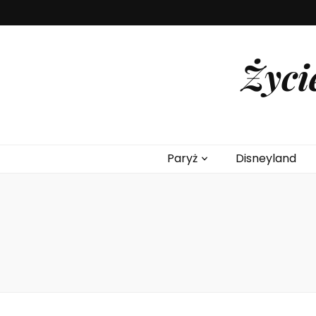
Życi
Paryż
Disneyland