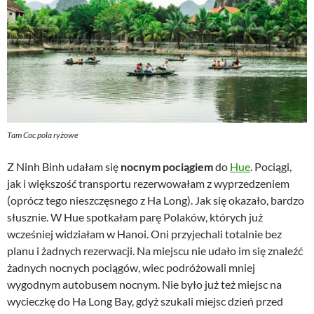
Tam Coc pola ryżowe
Z Ninh Binh udałam się
nocnym pociągiem
do
Hue
. Pociągi,
jak i większość transportu rezerwowałam z wyprzedzeniem
(oprócz tego nieszczęsnego z Ha Long). Jak się okazało, bardzo
słusznie. W Hue spotkałam parę Polaków, których już
wcześniej widziałam w Hanoi. Oni przyjechali totalnie bez
planu i żadnych rezerwacji. Na miejscu nie udało im się znaleźć
żadnych nocnych pociągów, wiec podróżowali mniej
wygodnym autobusem nocnym. Nie było już też miejsc na
wycieczkę do Ha Long Bay, gdyż szukali miejsc dzień przed