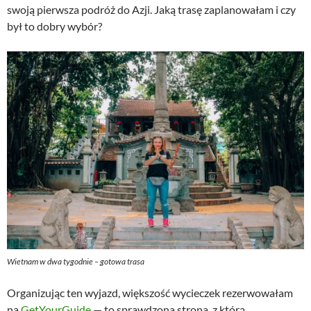
swoją pierwsza podróż do Azji. Jaką trasę zaplanowałam i czy
był to dobry wybór?
Wietnam w dwa tygodnie – gotowa trasa
Organizując ten wyjazd, większość wycieczek rezerwowałam
na
GetYourGuide
— to sprawdzona strona, z którą