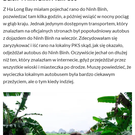
Z Ha Long Bay miałam pojechać rano do Ninh Binh,
pozwiedzać tam kilka godzin, a później wsiąść w nocny pociąg
w głąb kraju. Jednak jedynym dostępnym transportem, który
znalazłam na oficjalnych stronach był popołudniowy autobus
z dojazdem do Ninh Binh na wieczór. Zdecydowałam się
zaryzykować i iść rano na lokalny PKS skąd, jak się okazało,
odjeżdżał autobus do Ninh Binh. Oczywiście jechał on dłużej
niż ten, który znalazłam w internecie, gdyż przejeżdżał przez
wszystkie wioski i miasteczka po drodze. Muszę powiedzieć, że
wycieczka lokalnym autobusem była bardzo ciekawym
przeżyciem, ale o tym kiedy indziej.