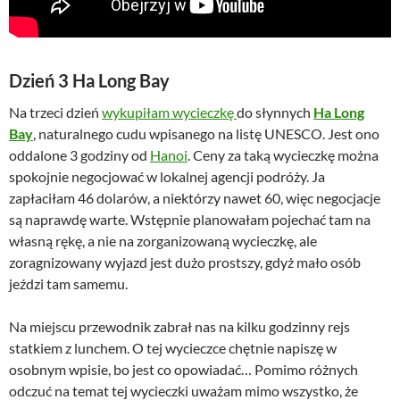
Dzień 3 Ha Long Bay
Na trzeci dzień
wykupiłam wycieczkę
do słynnych
Ha Long
Bay
, naturalnego cudu wpisanego na listę UNESCO. Jest ono
oddalone 3 godziny od
Hanoi
. Ceny za taką wycieczkę można
spokojnie negocjować w lokalnej agencji podróży. Ja
zapłaciłam 46 dolarów, a niektórzy nawet 60, więc negocjacje
są naprawdę warte. Wstępnie planowałam pojechać tam na
własną rękę, a nie na zorganizowaną wycieczkę, ale
zoragnizowany wyjazd jest dużo prostszy, gdyż mało osób
jeździ tam samemu.
Na miejscu przewodnik zabrał nas na kilku godzinny rejs
statkiem z lunchem. O tej wycieczce chętnie napiszę w
osobnym wpisie, bo jest co opowiadać… Pomimo różnych
odczuć na temat tej wycieczki uważam mimo wszystko, że