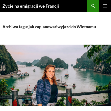
Przejdź
Życie na emigracji we Francji
do
MENU
treści
GŁÓWN
Archiwa tagu: jak zaplanować wyjazd do Wietnamu