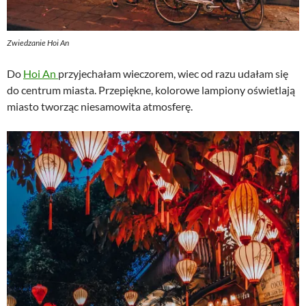
Zwiedzanie Hoi An
Do
Hoi An
przyjechałam wieczorem, wiec od razu udałam się
do centrum miasta. Przepiękne, kolorowe lampiony oświetlają
miasto tworząc niesamowita atmosferę.