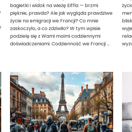
jak
bagietki i widok na wieżę Eiffla — brzmi
życi
naprawdę
h
pięknie, prawda? Ale jak wygląda prawdziwe
men
wygląda
życie na emigracji we Francji? Co mnie
blis
życie
w
na
zaskoczyło, a co zdziwiło? W tym wpisie
wyje
emigracji?
podzielę się z Wami moimi codziennymi
rel
doświadczeniami. Codzienność we Francji …
wyz