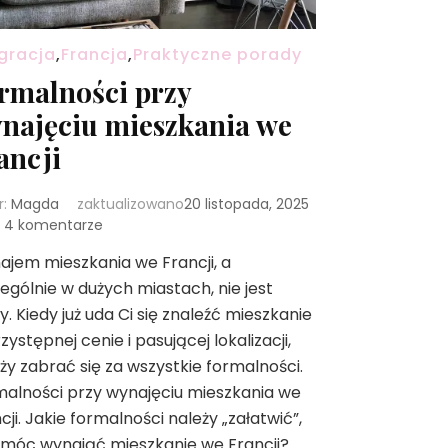
gracja
,
Francja
,
Praktyczne porady
rmalności przy
najęciu mieszkania we
ancji
r:
Magda
zaktualizowano
20 listopada, 2025
do
4 komentarze
Formalności
jem mieszkania we Francji, a
przy
ególnie w dużych miastach, nie jest
wynajęciu
mieszkania
y. Kiedy już uda Ci się znaleźć mieszkanie
we
zystępnej cenie i pasującej lokalizacji,
Francji
ży zabrać się za wszystkie formalności.
alności przy wynajęciu mieszkania we
cji. Jakie formalności należy „załatwić”,
móc wynająć mieszkanie we Francji?