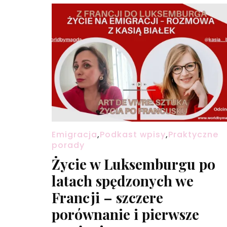
Emigracja
,
Podkast wpisy
,
Praktyczne
porady
Życie w Luksemburgu po
latach spędzonych we
Francji – szczere
porównanie i pierwsze