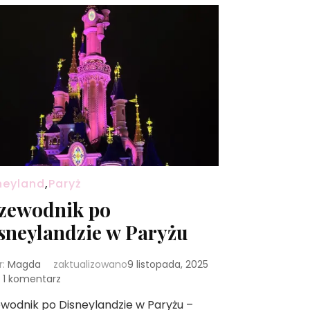
neyland
,
Paryż
zewodnik po
sneylandzie w Paryżu
r:
Magda
zaktualizowano
9 listopada, 2025
do
1 komentarz
Przewodnik
wodnik po Disneylandzie w Paryżu –
po