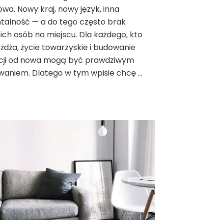
Paryżu?
owa. Nowy kraj, nowy język, inna
Życie
talność — a do tego często brak
towarzyskie
kich osób na miejscu. Dla każdego, kto
we
Francji
żdża, życie towarzyskie i budowanie
acji od nowa mogą być prawdziwym
waniem. Dlatego w tym wpisie chcę …