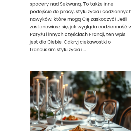
Życiu
spacery nad Sekwaną. To także inne
we
podejście do pracy, stylu życia i codziennyc
Francji,
nawyków, które mogą Cię zaskoczyć! Jeśli
Które
zastanawiasz się, jak wygląda codzienność 
Cię
Zaskoczą!
Paryżu i innych częściach Francji, ten wpis
jest dla Ciebie. Odkryj ciekawostki o
francuskim stylu życia i …