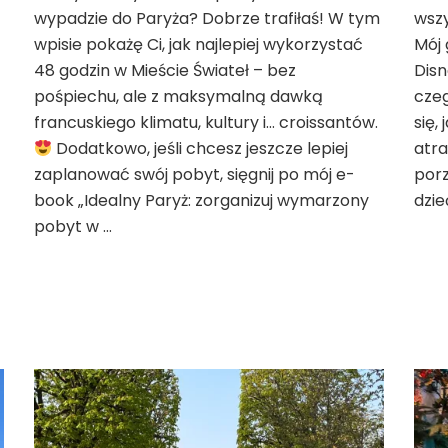
wypadzie do Paryża? Dobrze trafiłaś! W tym
w
wszy
Paryżu
wpisie pokażę Ci, jak najlepiej wykorzystać
Mój 
–
48 godzin w Mieście Świateł – bez
Disn
plan
pośpiechu, ale z maksymalną dawką
cze
zwiedzania
francuskiego klimatu, kultury i… croissantów.
się,
na
2
Dodatkowo, jeśli chcesz jeszcze lepiej
atra
dni
zaplanować swój pobyt, sięgnij po mój e-
porz
book „Idealny Paryż: zorganizuj wymarzony
dzie
pobyt w …