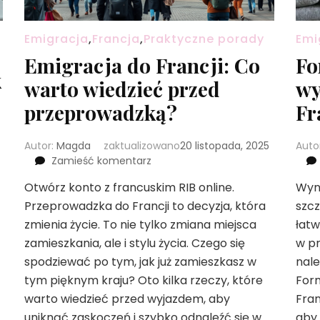
Emigracja
,
Francja
,
Praktyczne porady
Emi
Emigracja do Francji: Co
Fo
k
warto wiedzieć przed
wy
przeprowadzką?
Fr
Autor:
Magda
zaktualizowano
20 listopada, 2025
Auto
we
Zamieść komentarz
wpisie
Otwórz konto z francuskim RIB online.
Wyna
Emigracja
Przeprowadzka do Francji to decyzja, która
do
szcz
Francji:
zmienia życie. To nie tylko zmiana miejsca
łatw
Co
zamieszkania, ale i stylu życia. Czego się
w pr
warto
spodziewać po tym, jak już zamieszkasz w
nale
wiedzieć
tym pięknym kraju? Oto kilka rzeczy, które
Form
przed
przeprowadzką?
warto wiedzieć przed wyjazdem, aby
Fran
uniknąć zaskoczeń i szybko odnaleźć się w
aby 