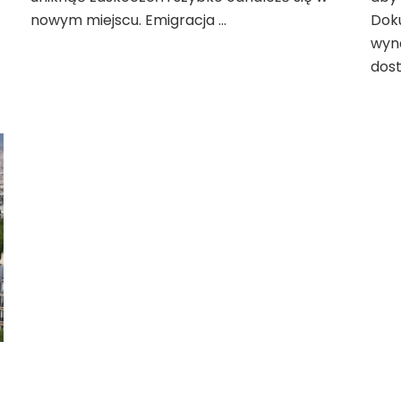
nowym miejscu. Emigracja …
Dok
wyna
dost