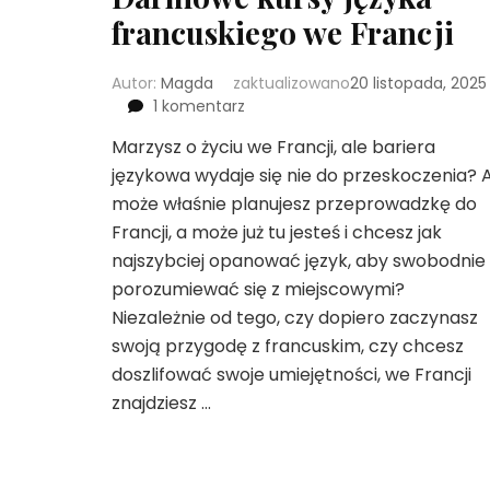
francuskiego we Francji
Autor:
Magda
zaktualizowano
20 listopada, 2025
do
1 komentarz
Darmowe
Marzysz o życiu we Francji, ale bariera
kursy
językowa wydaje się nie do przeskoczenia? 
języka
francuskiego
może właśnie planujesz przeprowadzkę do
we
Francji, a może już tu jesteś i chcesz jak
Francji
najszybciej opanować język, aby swobodnie
porozumiewać się z miejscowymi?
Niezależnie od tego, czy dopiero zaczynasz
swoją przygodę z francuskim, czy chcesz
doszlifować swoje umiejętności, we Francji
znajdziesz …