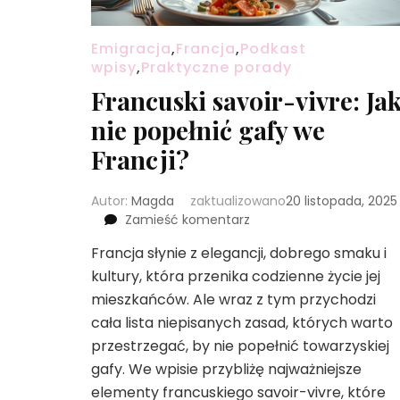
Emigracja
,
Francja
,
Podkast
wpisy
,
Praktyczne porady
Francuski savoir-vivre: Ja
nie popełnić gafy we
Francji?
Autor:
Magda
zaktualizowano
20 listopada, 2025
we
Zamieść komentarz
wpisie
Francja słynie z elegancji, dobrego smaku i
Francuski
kultury, która przenika codzienne życie jej
savoir-
vivre:
mieszkańców. Ale wraz z tym przychodzi
Jak
cała lista niepisanych zasad, których warto
nie
przestrzegać, by nie popełnić towarzyskiej
popełnić
gafy. We wpisie przybliżę najważniejsze
gafy
we
elementy francuskiego savoir-vivre, które