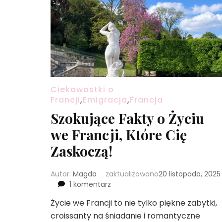
Ciekawostki o
Francji
,
Emigracja
,
Francja
Szokujące Fakty o Życiu
we Francji, Które Cię
Zaskoczą!
Autor:
Magda
zaktualizowano
20 listopada, 2025
do
1 komentarz
Szokujące
Życie we Francji to nie tylko piękne zabytki,
Fakty
croissanty na śniadanie i romantyczne
o