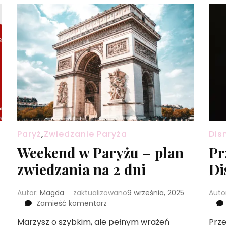
Paryż
,
Zwiedzanie Paryża
Dis
Weekend w Paryżu – plan
Pr
zwiedzania na 2 dni
Di
Autor:
Magda
zaktualizowano
9 września, 2025
Auto
we
Zamieść komentarz
wpisie
Marzysz o szybkim, ale pełnym wrażeń
Prze
Weekend