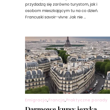
Francji?
przydadzą się zarówno turystom, jak i
osobom mieszkającym tu na co dzień.
Francuski savoir-vivre: Jak nie …
Emigracja
,
Francja
,
Praktyczne porady
Darmowe kursy języka