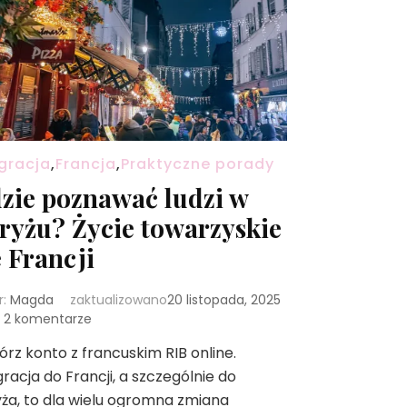
gracja
,
Francja
,
Praktyczne porady
zie poznawać ludzi w
ryżu? Życie towarzyskie
 Francji
r:
Magda
zaktualizowano
20 listopada, 2025
do
2 komentarze
Gdzie
rz konto z francuskim RIB online.
poznawać
racja do Francji, a szczególnie do
ludzi
w
ża, to dla wielu ogromna zmiana