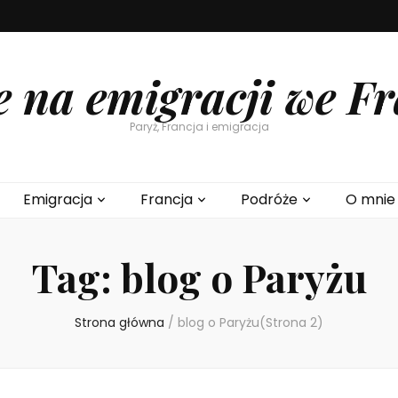
e na emigracji we Fr
Paryż, Francja i emigracja
Emigracja
Francja
Podróże
O mnie
Tag:
blog o Paryżu
Strona główna
/
blog o Paryżu
(Strona 2)