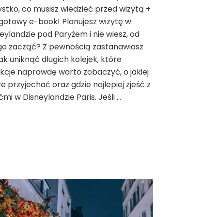
stko, co musisz wiedzieć przed wizytą +
Disneylandzie
w
gotowy e-book! Planujesz wizytę w
Paryżu
eylandzie pod Paryżem i nie wiesz, od
go zacząć? Z pewnością zastanawiasz
 jak uniknąć długich kolejek, które
kcje naprawdę warto zobaczyć, o jakiej
e przyjechać oraz gdzie najlepiej zjeść z
ćmi w Disneylandzie Paris. Jeśli …