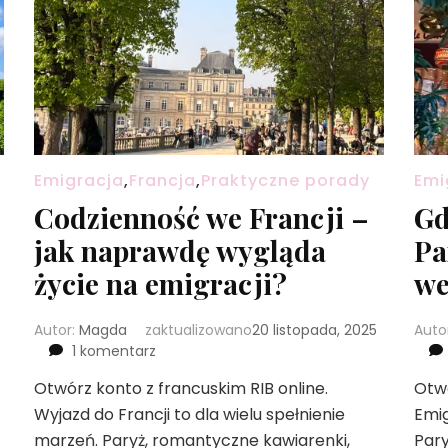
Emigracja
,
Francja
,
Praktyczne porady
Emi
Codzienność we Francji –
Gd
jak naprawdę wygląda
Pa
życie na emigracji?
we
Autor:
Magda
zaktualizowano
20 listopada, 2025
Auto
do
1 komentarz
Codzienność
Otwórz konto z francuskim RIB online.
Otwó
we
Wyjazd do Francji to dla wielu spełnienie
Francji
Emig
–
marzeń. Paryż, romantyczne kawiarenki,
Pary