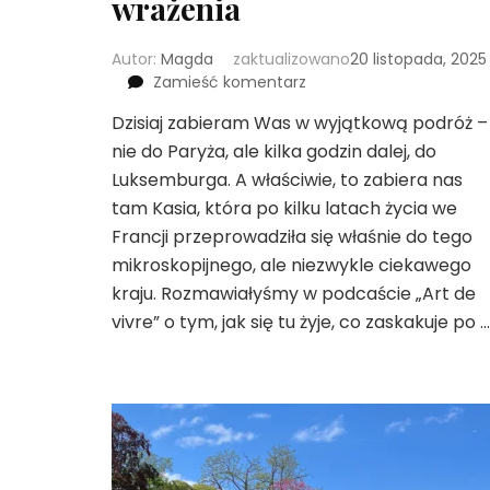
wrażenia
Autor:
Magda
zaktualizowano
20 listopada, 2025
we
Zamieść komentarz
wpisie
Dzisiaj zabieram Was w wyjątkową podróż –
Życie
nie do Paryża, ale kilka godzin dalej, do
w
Luksemburgu
Luksemburga. A właściwie, to zabiera nas
po
tam Kasia, która po kilku latach życia we
latach
Francji przeprowadziła się właśnie do tego
spędzonych
mikroskopijnego, ale niezwykle ciekawego
we
Francji
kraju. Rozmawiałyśmy w podcaście „Art de
–
vivre” o tym, jak się tu żyje, co zaskakuje po …
szczere
porównanie
i
pierwsze
wrażenia