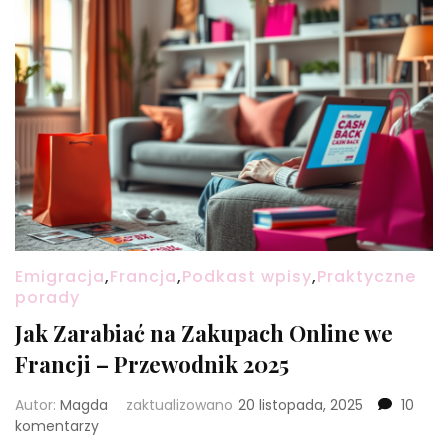
Emigracja
,
Francja
,
Podkast wpisy
,
Praktyczne
porady
Jak Zarabiać na Zakupach Online we
Francji – Przewodnik 2025
Autor:
Magda
zaktualizowano
20 listopada, 2025
10
do
komentarzy
Jak