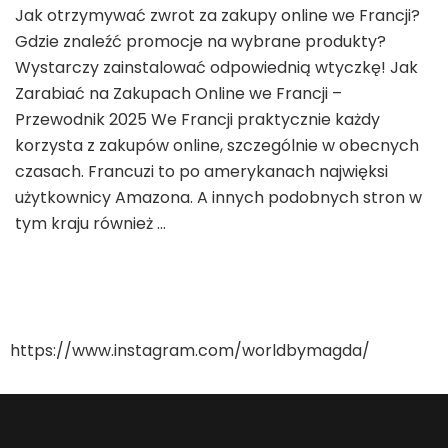
Jak otrzymywać zwrot za zakupy online we Francji?
Zarabiać
Gdzie znaleźć promocje na wybrane produkty?
na
Zakupach
Wystarczy zainstalować odpowiednią wtyczkę! Jak
Online
Zarabiać na Zakupach Online we Francji –
we
Przewodnik 2025 We Francji praktycznie każdy
Francji
korzysta z zakupów online, szczególnie w obecnych
–
Przewodnik
czasach. Francuzi to po amerykanach najwięksi
2025
użytkownicy Amazona. A innych podobnych stron w
tym kraju również …
https://www.instagram.com/worldbymagda/