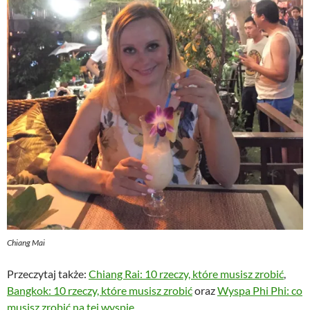
Chiang Mai
Przeczytaj także:
Chiang Rai: 10 rzeczy, które musisz zrobić
,
Bangkok: 10 rzeczy, które musisz zrobić
oraz
Wyspa Phi Phi: co
musisz zrobić na tej wyspie
.