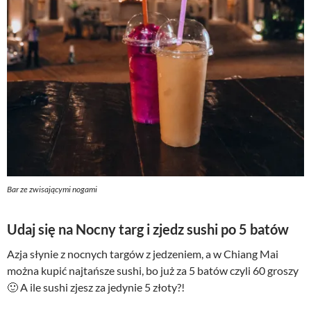
Bar ze zwisającymi nogami
Udaj się na Nocny targ i zjedz sushi po 5 batów
Azja słynie z nocnych targów z jedzeniem, a w Chiang Mai
można kupić najtańsze sushi, bo już za 5 batów czyli 60 groszy
🙂 A ile sushi zjesz za jedynie 5 złoty?!