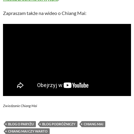
Zapraszam także na wideo o Chiang Mai:
Zwiedzanie Chiang Mai
BLOG O PARYŻU
BLOG PODRÓŻNICZY
CHIANG MAI
CHIANG MAI CZY WARTO