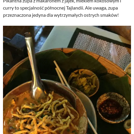
Pikantna zupa z makaronem z jajek, mlekiem kokosowym i
curry to specjalność północnej Tajlandii. Ale uwaga, zupa
przeznaczona jedyna dla wytrzymałych ostrych smaków!