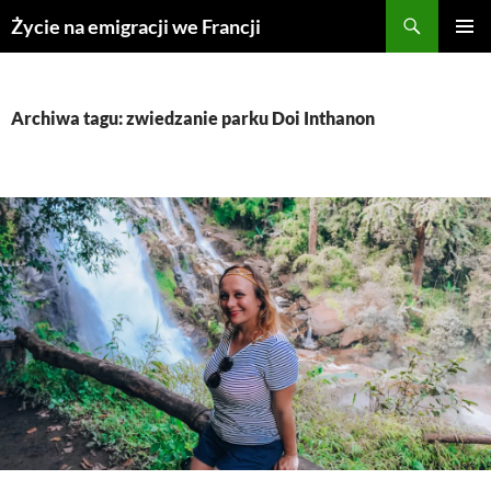
Przejdź
Życie na emigracji we Francji
do
MENU
treści
GŁÓWN
Archiwa tagu: zwiedzanie parku Doi Inthanon