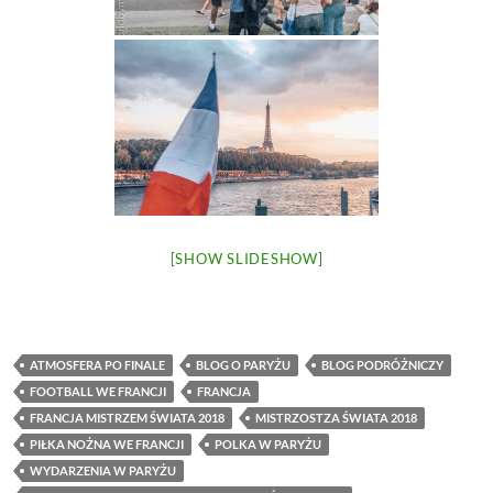
[SHOW SLIDESHOW]
ATMOSFERA PO FINALE
BLOG O PARYŻU
BLOG PODRÓŻNICZY
FOOTBALL WE FRANCJI
FRANCJA
FRANCJA MISTRZEM ŚWIATA 2018
MISTRZOSTZA ŚWIATA 2018
PIŁKA NOŻNA WE FRANCJI
POLKA W PARYŻU
WYDARZENIA W PARYŻU