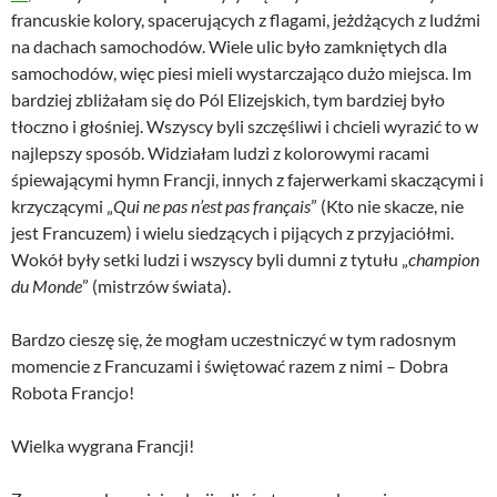
francuskie kolory, spacerujących z flagami, jeżdżących z ludźmi
na dachach samochodów. Wiele ulic było zamkniętych dla
samochodów, więc piesi mieli wystarczająco dużo miejsca. Im
bardziej zbliżałam się do Pól Elizejskich, tym bardziej było
tłoczno i głośniej. Wszyscy byli szczęśliwi i chcieli wyrazić to w
najlepszy sposób. Widziałam ludzi z kolorowymi racami
śpiewającymi hymn Francji, innych z fajerwerkami skaczącymi i
krzyczącymi „
Qui ne pas n’est pas français
” (Kto nie skacze, nie
jest Francuzem) i wielu siedzących i pijących z przyjaciółmi.
Wokół były setki ludzi i wszyscy byli dumni z tytułu „
champion
du Monde
” (mistrzów świata).
Bardzo cieszę się, że mogłam uczestniczyć w tym radosnym
momencie z Francuzami i świętować razem z nimi – Dobra
Robota Francjo!
Wielka wygrana Francji!