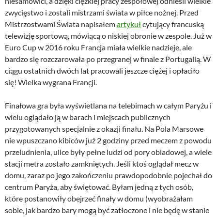
niesamowici, a dzięki ciężkiej pracy zespołowej odnieśli wielkie
zwycięstwo i zostali mistrzami świata w piłce nożnej. Przed
Mistrzostwami Świata napisałem
artykuł
cytujący francuską
telewizję sportową, mówiącą o niskiej obronie w zespole. Już w
Euro Cup w 2016 roku Francja miała wielkie nadzieje, ale
bardzo się rozczarowała po przegranej w finale z Portugalią. W
ciągu ostatnich dwóch lat pracowali jeszcze ciężej i opłaciło
się! Wielka wygrana Francji.
Finałowa gra była wyświetlana na telebimach w całym Paryżu i
wielu oglądało ją w barach i miejscach publicznych
przygotowanych specjalnie z okazji finału. Na Pola Marsowe
nie wpuszczano kibiców już 2 godziny przed meczem z powodu
przeludnienia, ulice były pełne ludzi od pory obiadowej, a wiele
stacji metra zostało zamkniętych. Jeśli ktoś oglądał mecz w
domu, zaraz po jego zakończeniu prawdopodobnie pojechał do
centrum Paryża, aby świętować. Byłam jedną z tych osób,
które postanowiły obejrzeć finały w domu (wyobrażałam
sobie, jak bardzo bary mogą być zatłoczone i nie będę w stanie