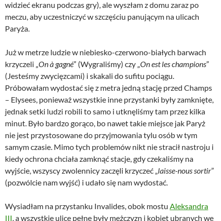
widzieć ekranu podczas gry), ale wyszłam z domu zaraz po
meczu, aby uczestniczyć w szczęściu panującym na ulicach
Paryża.
Już w metrze ludzie w niebiesko-czerwono-białych barwach
krzyczeli „
On à gagné
” (Wygraliśmy) czy „
On est les champions
”
(Jesteśmy zwycięzcami) i skakali do sufitu pociągu.
Próbowałam wydostać się z metra jedną stację przed Champs
– Elysees, ponieważ wszystkie inne przystanki były zamknięte,
jednak setki ludzi robili to samo i utknęliśmy tam przez kilka
minut. Było bardzo gorąco, bo nawet takie miejsce jak Paryż
nie jest przystosowane do przyjmowania tylu osób w tym
samym czasie. Mimo tych problemów nikt nie stracił nastroju i
kiedy ochrona chciała zamknąć stacje, gdy czekaliśmy na
wyjście, wszyscy zwolennicy zaczęli krzyczeć „
laisse-nous sortir
”
(pozwólcie nam wyjść) i udało się nam wydostać.
Wysiadłam na przystanku Invalides, obok mostu
Aleksandra
III
, a wszystkie ulice pełne były mężczyzn i kobiet ubranych we