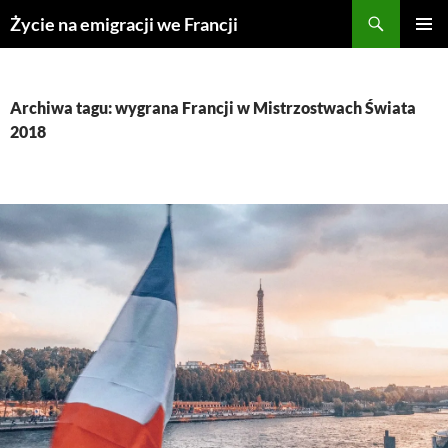
Przejdź
Życie na emigracji we Francji
do
MENU
treści
GŁÓWN
Archiwa tagu: wygrana Francji w Mistrzostwach Świata
2018