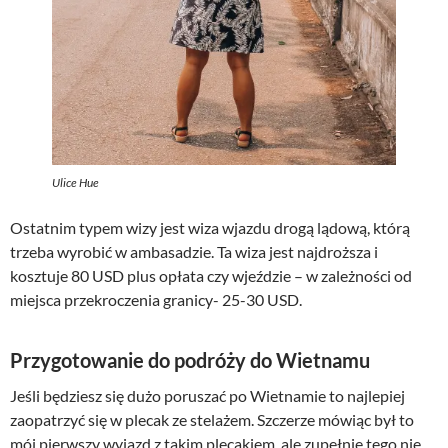
Ulice Hue
Ostatnim typem wizy jest wiza wjazdu drogą lądową, którą
trzeba wyrobić w ambasadzie. Ta wiza jest najdroższa i
kosztuje 80 USD plus opłata czy wjeździe – w zależności od
miejsca przekroczenia granicy- 25-30 USD.
Przygotowanie do podróży do Wietnamu
Jeśli będziesz się dużo poruszać po Wietnamie to najlepiej
zaopatrzyć się w plecak ze stelażem. Szczerze mówiąc był to
mój pierwszy wyjazd z takim plecakiem, ale zupełnie tego nie