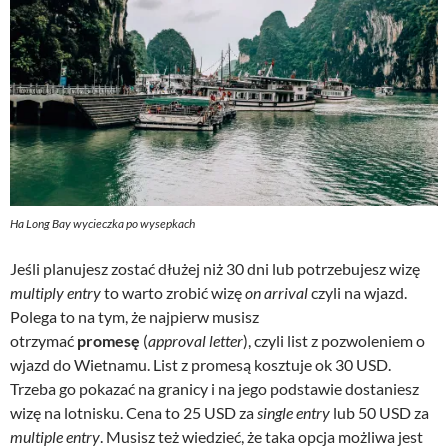
Ha Long Bay wycieczka po wysepkach
Jeśli planujesz zostać dłużej niż 30 dni lub potrzebujesz wizę
multiply entry
to warto zrobić wizę
on arrival
czyli na wjazd.
Polega to na tym, że najpierw musisz
otrzymać
promesę
(
approval letter
), czyli list z pozwoleniem o
wjazd do Wietnamu. List z promesą kosztuje ok 30 USD.
Trzeba go pokazać na granicy i na jego podstawie dostaniesz
wizę na lotnisku. Cena to 25 USD za
single entry
lub 50 USD za
multiple entry
. Musisz też wiedzieć, że taka opcja możliwa jest