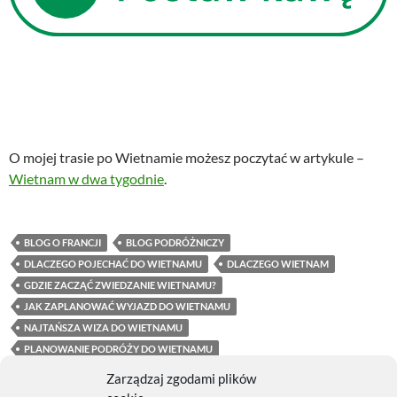
O mojej trasie po Wietnamie możesz poczytać w artykule –
Wietnam w dwa tygodnie
.
BLOG O FRANCJI
BLOG PODRÓŻNICZY
DLACZEGO POJECHAĆ DO WIETNAMU
DLACZEGO WIETNAM
GDZIE ZACZĄĆ ZWIEDZANIE WIETNAMU?
JAK ZAPLANOWAĆ WYJAZD DO WIETNAMU
NAJTAŃSZA WIZA DO WIETNAMU
PLANOWANIE PODRÓŻY DO WIETNAMU
PRZYGOTOWANIE DO PODRÓŻY DO WIETNAMU
Zarządzaj zgodami plików
RODZAJU WIZY DO WIETNAMU
SAM WIETNAM