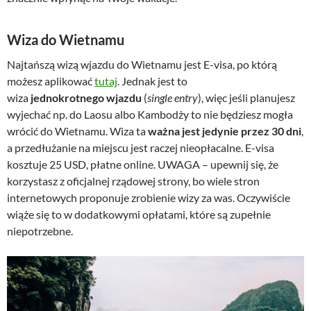
Wiza do Wietnamu
Najtańszą wizą wjazdu do Wietnamu jest E-visa, po którą
możesz aplikować
tutaj
. Jednak jest to
wiza
jednokrotnego
wjazdu
(
single entry
), więc jeśli planujesz
wyjechać np. do Laosu albo Kambodży to nie będziesz mogła
wrócić do Wietnamu. Wiza ta
ważna jest jedynie przez 30 dni
,
a przedłużanie na miejscu jest raczej nieopłacalne. E-visa
kosztuje 25 USD, płatne online. UWAGA – upewnij się, że
korzystasz z oficjalnej rządowej strony, bo wiele stron
internetowych proponuje zrobienie wizy za was. Oczywiście
wiąże się to w dodatkowymi opłatami, które są zupełnie
niepotrzebne.