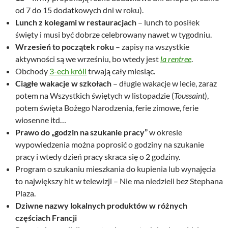
od 7 do 15 dodatkowych dni w roku).
Lunch z kolegami w restauracjach
– lunch to posiłek
święty i musi być dobrze celebrowany nawet w tygodniu.
Wrzesień to początek roku
– zapisy na wszystkie
aktywności są we wrześniu, bo wtedy jest
la rentree
.
Obchody
3-ech króli
trwają cały miesiąc.
Ciągłe wakacje w szkołach
– długie wakacje w lecie, zaraz
potem na Wszystkich świętych w listopadzie (
Toussaint
),
potem święta Bożego Narodzenia, ferie zimowe, ferie
wiosenne itd…
Prawo do „godzin na szukanie pracy”
w okresie
wypowiedzenia można poprosić o godziny na szukanie
pracy i wtedy dzień pracy skraca się o 2 godziny.
Program o szukaniu mieszkania do kupienia lub wynajęcia
to największy hit w telewizji – Nie ma niedzieli bez Stephana
Plaza.
Dziwne nazwy lokalnych produktów w różnych
częściach Francji