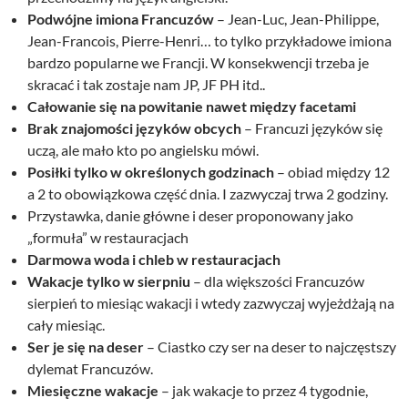
Podwójne imiona Francuzów
– Jean-Luc, Jean-Philippe,
Jean-Francois, Pierre-Henri… to tylko przykładowe imiona
bardzo popularne we Francji. W konsekwencji trzeba je
skracać i tak zostaje nam JP, JF PH itd..
Całowanie się na powitanie nawet między facetami
Brak znajomości języków obcych
– Francuzi języków się
uczą, ale mało kto po angielsku mówi.
Posiłki tylko w określonych godzinach
– obiad między 12
a 2 to obowiązkowa część dnia. I zazwyczaj trwa 2 godziny.
Przystawka, danie główne i deser proponowany jako
„formuła” w restauracjach
Darmowa woda i chleb w restauracjach
Wakacje tylko w sierpniu
– dla większości Francuzów
sierpień to miesiąc wakacji i wtedy zazwyczaj wyjeżdżają na
cały miesiąc.
Ser je się na deser
– Ciastko czy ser na deser to najczęstszy
dylemat Francuzów.
Miesięczne wakacje
– jak wakacje to przez 4 tygodnie,