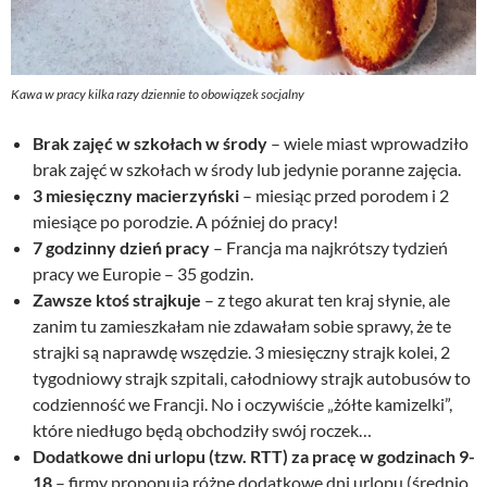
Kawa w pracy kilka razy dziennie to obowiązek socjalny
Brak zajęć w szkołach w środy
– wiele miast wprowadziło
brak zajęć w szkołach w środy lub jedynie poranne zajęcia.
3 miesięczny macierzyński
– miesiąc przed porodem i 2
miesiące po porodzie. A później do pracy!
7 godzinny dzień pracy
– Francja ma najkrótszy tydzień
pracy we Europie – 35 godzin.
Zawsze ktoś strajkuje
– z tego akurat ten kraj słynie, ale
zanim tu zamieszkałam nie zdawałam sobie sprawy, że te
strajki są naprawdę wszędzie. 3 miesięczny strajk kolei, 2
tygodniowy strajk szpitali, całodniowy strajk autobusów to
codzienność we Francji. No i oczywiście „żółte kamizelki”,
które niedługo będą obchodziły swój roczek…
Dodatkowe dni urlopu (tzw. RTT) za pracę w godzinach 9-
18
– firmy proponują różne dodatkowe dni urlopu (średnio