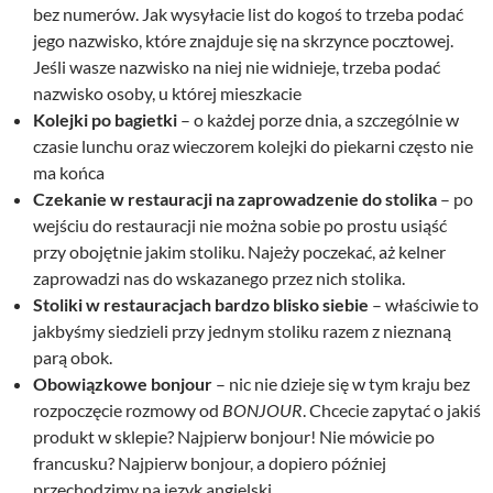
bez numerów. Jak wysyłacie list do kogoś to trzeba podać
jego nazwisko, które znajduje się na skrzynce pocztowej.
Jeśli wasze nazwisko na niej nie widnieje, trzeba podać
nazwisko osoby, u której mieszkacie
Kolejki po bagietki
– o każdej porze dnia, a szczególnie w
czasie lunchu oraz wieczorem kolejki do piekarni często nie
ma końca
Czekanie w restauracji na zaprowadzenie do stolika
– po
wejściu do restauracji nie można sobie po prostu usiąść
przy obojętnie jakim stoliku. Najeży poczekać, aż kelner
zaprowadzi nas do wskazanego przez nich stolika.
Stoliki w restauracjach bardzo blisko siebie
– właściwie to
jakbyśmy siedzieli przy jednym stoliku razem z nieznaną
parą obok.
Obowiązkowe
bonjour
– nic nie dzieje się w tym kraju bez
rozpoczęcie rozmowy od
BONJOUR
. Chcecie zapytać o jakiś
produkt w sklepie? Najpierw bonjour! Nie mówicie po
francusku? Najpierw bonjour, a dopiero później
przechodzimy na język angielski.