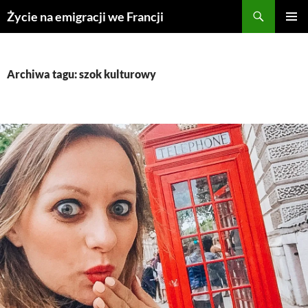
Przejdź
Życie na emigracji we Francji
do
MENU
treści
GŁÓWN
Archiwa tagu: szok kulturowy