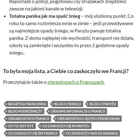
Reportaże o policji, pogotowiu czy strażakach znajdziesz
zawsze na jakimś kanale w telewizji.
Totalna panika jak ma spaść śnieg
– mój ulubiony punkt. Co
roku to samo rozśmiesza mnie w zimie – jeśli przewidywane
są najmniejsze opady śniegu, w Paryżu panuje totalna
panika. Z domu najlepiej nie wychodzić, transport nie działa,
szkoły są zamknięte i wszystko to przez 2 godzinne opady
śniegu..
To była moja lista, a Ciebie co zaskoczyło we Francji?
Przeczytajcie także o
stereotypach o Francuzach
.
BAGIETKA FRANCUSKA
BLOG O FRANCJI
BLOG O PARYŻU
BLOG PODRÓŻNICZY
CIEKAWE INFORMACJE O FRANCJI
CIEKAWOSTKI O FRANCJI
CIEKAWOSTKI O JĘZYKU FRANCUSKIM
CO TO JEST RTT
CO ZASKOCZY CIĘ W PARYŻU
CO ZASKOCZY CIĘ WE FRANCJI
CO ZASKOCZY NAS ZA GRANICĄ