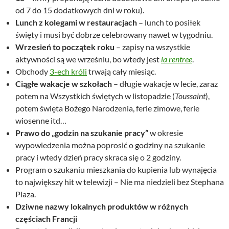
od 7 do 15 dodatkowych dni w roku).
Lunch z kolegami w restauracjach
– lunch to posiłek
święty i musi być dobrze celebrowany nawet w tygodniu.
Wrzesień to początek roku
– zapisy na wszystkie
aktywności są we wrześniu, bo wtedy jest
la rentree
.
Obchody
3-ech króli
trwają cały miesiąc.
Ciągłe wakacje w szkołach
– długie wakacje w lecie, zaraz
potem na Wszystkich świętych w listopadzie (
Toussaint
),
potem święta Bożego Narodzenia, ferie zimowe, ferie
wiosenne itd…
Prawo do „godzin na szukanie pracy”
w okresie
wypowiedzenia można poprosić o godziny na szukanie
pracy i wtedy dzień pracy skraca się o 2 godziny.
Program o szukaniu mieszkania do kupienia lub wynajęcia
to największy hit w telewizji – Nie ma niedzieli bez Stephana
Plaza.
Dziwne nazwy lokalnych produktów w różnych
częściach Francji