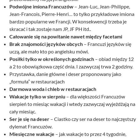
Podwójne imiona Francuzów
– Jean-Luc, Jean-Philippe,
Jean-Francois, Pierre-Henri… to tylko przykładowe imiona
bardzo popularne we Francji. W konsekwencji trzeba je
skracać i tak zostaje nam JP, JF PH itd..
Całowanie się na powitanie nawet między facetami
Brak znajomości języków obcych
– Francuzi języków się
uczą, ale mało kto po angielsku mówi.
Posiłki tylko w określonych godzinach
– obiad między 12
a 2 to obowiązkowa część dnia. I zazwyczaj trwa 2 godziny.
Przystawka, danie główne i deser proponowany jako
„formuła” w restauracjach
Darmowa woda i chleb w restauracjach
Wakacje tylko w sierpniu
– dla większości Francuzów
sierpień to miesiąc wakacji i wtedy zazwyczaj wyjeżdżają na
cały miesiąc.
Ser je się na deser
– Ciastko czy ser na deser to najczęstszy
dylemat Francuzów.
Miesięczne wakacje
– jak wakacje to przez 4 tygodnie,