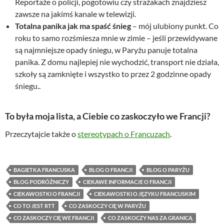
Reportaże o policji, pogotowiu czy strażakach znajdziesz
zawsze na jakimś kanale w telewizji.
Totalna panika jak ma spaść śnieg
– mój ulubiony punkt. Co
roku to samo rozśmiesza mnie w zimie – jeśli przewidywane
są najmniejsze opady śniegu, w Paryżu panuje totalna
panika. Z domu najlepiej nie wychodzić, transport nie działa,
szkoły są zamknięte i wszystko to przez 2 godzinne opady
śniegu..
To była moja lista, a Ciebie co zaskoczyło we Francji?
Przeczytajcie także o
stereotypach o Francuzach
.
BAGIETKA FRANCUSKA
BLOG O FRANCJI
BLOG O PARYŻU
BLOG PODRÓŻNICZY
CIEKAWE INFORMACJE O FRANCJI
CIEKAWOSTKI O FRANCJI
CIEKAWOSTKI O JĘZYKU FRANCUSKIM
CO TO JEST RTT
CO ZASKOCZY CIĘ W PARYŻU
CO ZASKOCZY CIĘ WE FRANCJI
CO ZASKOCZY NAS ZA GRANICĄ