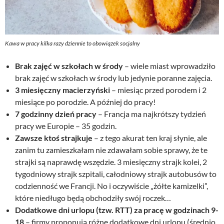
Kawa w pracy kilka razy dziennie to obowiązek socjalny
Brak zajęć w szkołach w środy
– wiele miast wprowadziło
brak zajęć w szkołach w środy lub jedynie poranne zajęcia.
3 miesięczny macierzyński
– miesiąc przed porodem i 2
miesiące po porodzie. A później do pracy!
7 godzinny dzień pracy
– Francja ma najkrótszy tydzień
pracy we Europie – 35 godzin.
Zawsze ktoś strajkuje
– z tego akurat ten kraj słynie, ale
zanim tu zamieszkałam nie zdawałam sobie sprawy, że te
strajki są naprawdę wszędzie. 3 miesięczny strajk kolei, 2
tygodniowy strajk szpitali, całodniowy strajk autobusów to
codzienność we Francji. No i oczywiście „żółte kamizelki”,
które niedługo będą obchodziły swój roczek…
Dodatkowe dni urlopu (tzw. RTT) za pracę w godzinach 9-
18
– firmy proponują różne dodatkowe dni urlopu (średnio