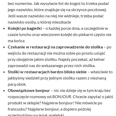
bez numerów. Jak wysyłacie list do kogoś to trzeba podać
jego nazwisko, które znajduje się na skrzynce pocztowej.
Jeśli wasze nazwisko na niej nie widnieje, trzeba podać
nazwisko osoby, u której mieszkacie
Kolejki po bagietki
– o każdej porze dnia, a szczególnie w
czasie lunchu oraz wieczorem kolejki do piekarni często nie
ma końca
Czekanie w restauracji na zaprowadzenie do stolika
– po
wejściu do restauracji nie można sobie po prostu usiąść
przy obojętnie jakim stoliku. Najeży poczekać, aż kelner
zaprowadzi nas do wskazanego przez nich stolika.
Stoliki w restauracjach bardzo blisko siebie
– właściwie to
jakbyśmy siedzieli przy jednym stoliku razem z nieznaną
parą obok.
Obowiązkowe
bonjour
– nic nie dzieje się w tym kraju bez
rozpoczęcie rozmowy od
BONJOUR
. Chcecie zapytać o jakiś
produkt w sklepie? Najpierw bonjour! Nie mówicie po
francusku? Najpierw bonjour, a dopiero później
przechodzimy na język angielski.