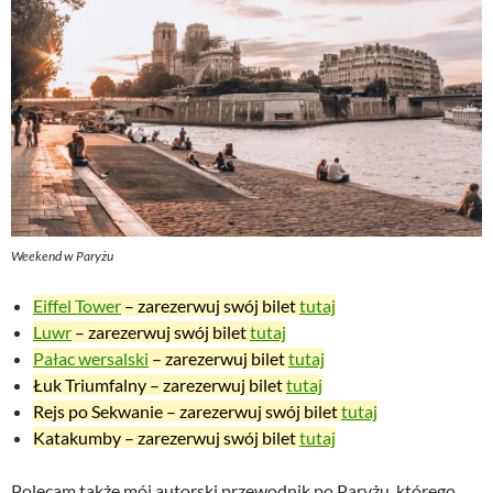
Weekend w Paryżu
Eiffel Tower
– zarezerwuj swój bilet
tutaj
Luwr
– zarezerwuj swój bilet
tutaj
Pałac wersalski
– zarezerwuj bilet
tutaj
Łuk Triumfalny – zarezerwuj bilet
tutaj
Rejs po Sekwanie – zarezerwuj swój bilet
tutaj
Katakumby – zarezerwuj swój bilet
tutaj
Polecam także mój autorski przewodnik po Paryżu, którego