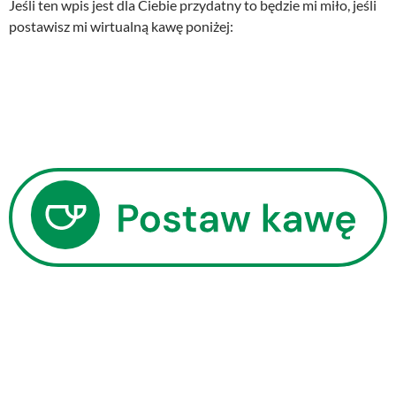
Jeśli ten wpis jest dla Ciebie przydatny to będzie mi miło, jeśli
ł
6
postawisz mi wirtualną kawę poniżej:
a
8
:
,
8
0
9
0
,
0
z
0
ł
.
z
ł
.