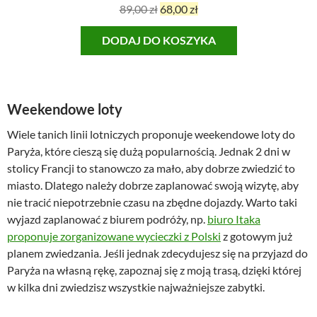
P
A
89,00
zł
68,00
zł
i
k
DODAJ DO KOSZYKA
e
t
r
u
w
a
o
l
Weekendowe loty
t
n
n
a
Wiele tanich linii lotniczych proponuje weekendowe loty do
a
c
Paryża, które cieszą się dużą popularnością. Jednak 2 dni w
c
e
stolicy Francji to stanowczo za mało, aby dobrze zwiedzić to
e
n
miasto. Dlatego należy dobrze zaplanować swoją wizytę, aby
n
a
nie tracić niepotrzebnie czasu na zbędne dojazdy. Warto taki
a
w
wyjazd zaplanować z biurem podróży, np.
biuro Itaka
w
y
proponuje zorganizowane wycieczki z Polski
z gotowym już
y
n
planem zwiedzania. Jeśli jednak zdecydujesz się na przyjazd do
n
o
Paryża na własną rękę, zapoznaj się z moją trasą, dzięki której
o
s
w kilka dni zwiedzisz wszystkie najważniejsze zabytki.
s
i
i
: