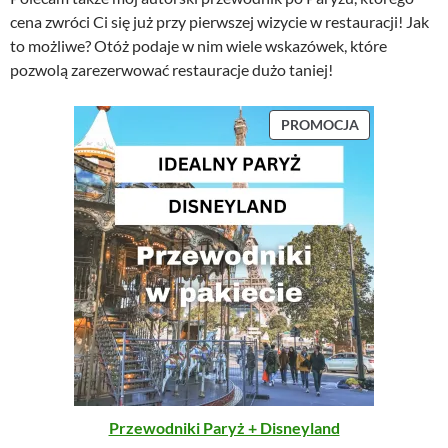
cena zwróci Ci się już przy pierwszej wizycie w restauracji! Jak
to możliwe? Otóż podaje w nim wiele wskazówek, które
pozwolą zarezerwować restauracje dużo taniej!
P
PROMOCJA
R
O
D
U
K
T
W
P
R
O
M
O
C
J
Przewodniki Paryż + Disneyland
I