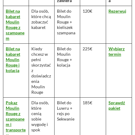
zawiera
a
Bilet na
Dla osób,
Bilet do
120€
Rezerwuj
kabaret
które chcą
Moulin
Moulin
zobaczyć
Rouge +
Rouge z
kabaret
kieliszek
szampane
szampana
m
Bilet na
Kiedy
Bilet do
225€
Wybierz
kabaret
chcesz w
Moulin
termin
Moulin
pełni
Rouge +
Rouge i
skorzystać
kolacja
kolacja
z
doświadcz
enia
Moulin
Rouge
Pokaz
Dla osób,
Bilet do
185€
Sprawdź
Moulin
które
Luwru +
pakiet
Rouge z
cenią
rejs po
szampane
sobie
Sekwanie
m i
wygodę i
transporte
spok