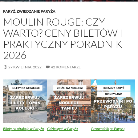
PARYŻ
,
ZWIEDZANIE PARYŻA
MOULIN ROUGE: CZY
WARTO? CENY BILETÓW I
PRAKTYCZNY PORADNIK
2026
27 KWIETNIA, 2022
42 KOMENTARZE
Bilety na atrakcje w Paryżu
Gdzie spać w Paryżu
Przewodnik po Paryżu