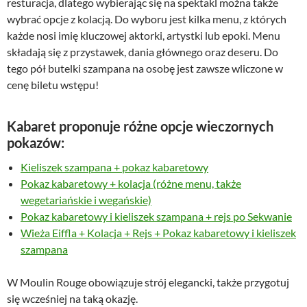
resturacja, dlatego wybierając się na spektakl można także
wybrać opcje z kolacją. Do wyboru jest kilka menu, z których
każde nosi imię kluczowej aktorki, artystki lub epoki. Menu
składają się z przystawek, dania głównego oraz deseru. Do
tego pół butelki szampana na osobę jest zawsze wliczone w
cenę biletu wstępu!
Kabaret proponuje różne opcje wieczornych
pokazów:
Kieliszek szampana + pokaz kabaretowy
Pokaz kabaretowy + kolacja (różne menu, także
wegetariańskie i wegańskie)
Pokaz kabaretowy i kieliszek szampana + rejs po Sekwanie
Wieża Eiffla + Kolacja + Rejs + Pokaz kabaretowy i kieliszek
szampana
W Moulin Rouge obowiązuje strój elegancki, także przygotuj
się wcześniej na taką okazję.