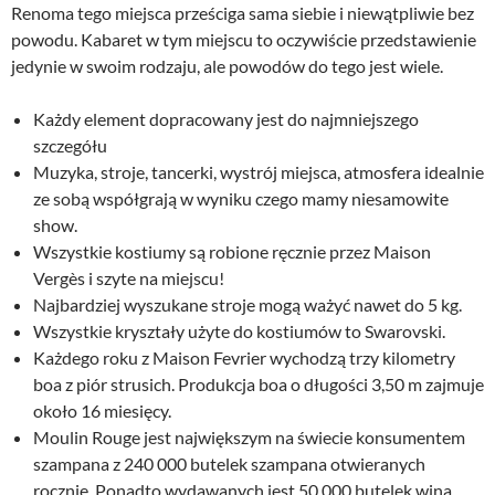
Renoma tego miejsca prześciga sama siebie i niewątpliwie bez
powodu. Kabaret w tym miejscu to oczywiście przedstawienie
jedynie w swoim rodzaju, ale powodów do tego jest wiele.
Każdy element dopracowany jest do najmniejszego
szczegółu
Muzyka, stroje, tancerki, wystrój miejsca, atmosfera idealnie
ze sobą współgrają w wyniku czego mamy niesamowite
show.
Wszystkie kostiumy są robione ręcznie przez Maison
Vergès i szyte na miejscu!
Najbardziej wyszukane stroje mogą ważyć nawet do 5 kg.
Wszystkie kryształy użyte do kostiumów to Swarovski.
Każdego roku z Maison Fevrier wychodzą trzy kilometry
boa z piór strusich. Produkcja boa o długości 3,50 m zajmuje
około 16 miesięcy.
Moulin Rouge jest największym na świecie konsumentem
szampana z 240 000 butelek szampana otwieranych
rocznie. Ponadto wydawanych jest 50 000 butelek wina