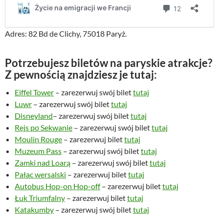
Adres: 82 Bd de Clichy, 75018 Paryż.
Potrzebujesz biletów na paryskie atrakcje?
Z pewnością znajdziesz je tutaj:
Eiffel Tower
– zarezerwuj swój bilet
tutaj
Luwr
– zarezerwuj swój bilet
tutaj
Disneyland
– zarezerwuj swój bilet
tutaj
Rejs po Sekwanie
– zarezerwuj swój bilet
tutaj
Moulin Rouge
– zarezerwuj bilet
tutaj
Muzeum Pass
– zarezerwuj swój bilet
tutaj
Zamki nad Loarą
– zarezerwuj swój bilet
tutaj
Pałac wersalski
– zarezerwuj bilet
tutaj
Autobus Hop-on Hop-off
– zarezerwuj bilet
tutaj
Łuk Triumfalny
– zarezerwuj bilet
tutaj
Katakumby
– zarezerwuj swój bilet
tutaj