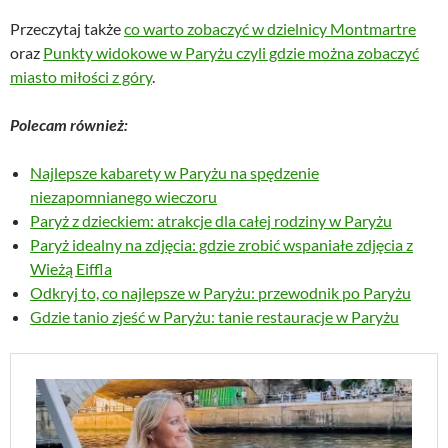
Przeczytaj także
co warto zobaczyć w dzielnicy Montmartre
oraz
Punkty widokowe w Paryżu czyli gdzie można zobaczyć
miasto miłości z góry
.
Polecam również:
Najlepsze kabarety w Paryżu na spędzenie
niezapomnianego wieczoru
Paryż z dzieckiem: atrakcje dla całej rodziny w Paryżu
Paryż idealny na zdjęcia: gdzie zrobić wspaniałe zdjęcia z
Wieżą Eiffla
Odkryj to, co najlepsze w Paryżu: przewodnik po Paryżu
Gdzie tanio zjeść w Paryżu: tanie restauracje w Paryżu