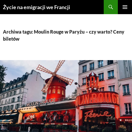
Przejdź
Życie na emigracji we Francji
do
MENU
treści
GŁÓWN
Archiwa tagu: Moulin Rouge w Paryżu – czy warto? Ceny
biletów