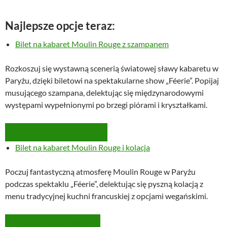
Najlepsze opcje teraz:
Bilet na kabaret Moulin Rouge z szampanem
Rozkoszuj się wystawną scenerią światowej sławy kabaretu w
Paryżu, dzięki biletowi na spektakularne show „Féerie”. Popijaj
musującego szampana, delektując się międzynarodowymi
występami wypełnionymi po brzegi piórami i kryształkami.
SPRAWDŹ DOSTĘPNOŚĆ
Bilet na kabaret Moulin Rouge i kolacja
Poczuj fantastyczną atmosferę Moulin Rouge w Paryżu
podczas spektaklu „Féerie”, delektując się pyszną kolacją z
menu tradycyjnej kuchni francuskiej z opcjami wegańskimi.
ZAREZERWUJ TERMIN