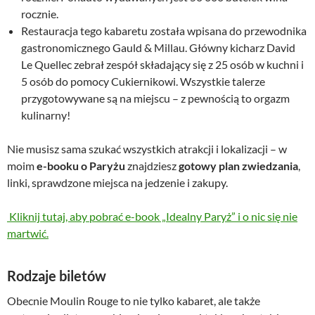
rocznie.
Restauracja tego kabaretu została wpisana do przewodnika
gastronomicznego Gauld & Millau. Główny kicharz David
Le Quellec zebrał zespół składający się z 25 osób w kuchni i
5 osób do pomocy Cukiernikowi. Wszystkie talerze
przygotowywane są na miejscu – z pewnością to orgazm
kulinarny!
Nie musisz sama szukać wszystkich atrakcji i lokalizacji – w
moim
e-booku o Paryżu
znajdziesz
gotowy plan zwiedzania
,
linki, sprawdzone miejsca na jedzenie i zakupy.
Kliknij tutaj, aby pobrać e-book „Idealny Paryż” i o nic się nie
martwić.
Rodzaje biletów
Obecnie Moulin Rouge to nie tylko kabaret, ale także