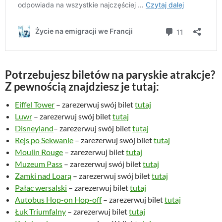
Potrzebujesz biletów na paryskie atrakcje?
Z pewnością znajdziesz je tutaj:
Eiffel Tower
– zarezerwuj swój bilet
tutaj
Luwr
– zarezerwuj swój bilet
tutaj
Disneyland
– zarezerwuj swój bilet
tutaj
Rejs po Sekwanie
– zarezerwuj swój bilet
tutaj
Moulin Rouge
– zarezerwuj bilet
tutaj
Muzeum Pass
– zarezerwuj swój bilet
tutaj
Zamki nad Loarą
– zarezerwuj swój bilet
tutaj
Pałac wersalski
– zarezerwuj bilet
tutaj
Autobus Hop-on Hop-off
– zarezerwuj bilet
tutaj
Łuk Triumfalny
– zarezerwuj bilet
tutaj