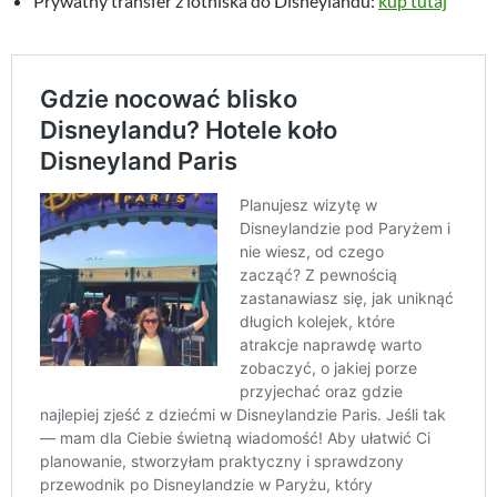
Prywatny transfer z lotniska do Disneylandu:
kup tutaj
.
z
ł
.