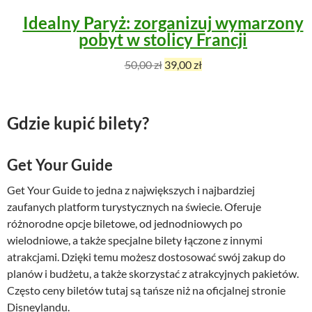
z
Idealny Paryż: zorganizuj wymarzony
ł
pobyt w stolicy Francji
.
P
A
50,00
zł
39,00
zł
i
k
e
t
r
u
Gdzie kupić bilety?
w
a
o
l
Get Your Guide
t
n
n
a
Get Your Guide to jedna z największych i najbardziej
a
c
zaufanych platform turystycznych na świecie. Oferuje
c
e
różnorodne opcje biletowe, od jednodniowych po
e
n
wielodniowe, a także specjalne bilety łączone z innymi
n
a
atrakcjami. Dzięki temu możesz dostosować swój zakup do
a
w
planów i budżetu, a także skorzystać z atrakcyjnych pakietów.
w
y
Często ceny biletów tutaj są tańsze niż na oficjalnej stronie
y
n
Disneylandu.