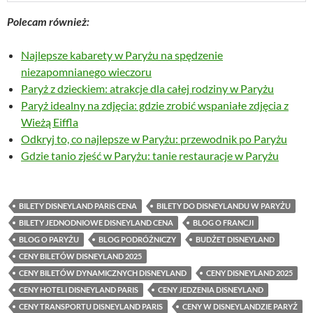
Polecam również:
Najlepsze kabarety w Paryżu na spędzenie
niezapomnianego wieczoru
Paryż z dzieckiem: atrakcje dla całej rodziny w Paryżu
Paryż idealny na zdjęcia: gdzie zrobić wspaniałe zdjęcia z
Wieżą Eiffla
Odkryj to, co najlepsze w Paryżu: przewodnik po Paryżu
Gdzie tanio zjeść w Paryżu: tanie restauracje w Paryżu
BILETY DISNEYLAND PARIS CENA
BILETY DO DISNEYLANDU W PARYŻU
BILETY JEDNODNIOWE DISNEYLAND CENA
BLOG O FRANCJI
BLOG O PARYŻU
BLOG PODRÓŻNICZY
BUDŻET DISNEYLAND
CENY BILETÓW DISNEYLAND 2025
CENY BILETÓW DYNAMICZNYCH DISNEYLAND
CENY DISNEYLAND 2025
CENY HOTELI DISNEYLAND PARIS
CENY JEDZENIA DISNEYLAND
CENY TRANSPORTU DISNEYLAND PARIS
CENY W DISNEYLANDZIE PARYŻ