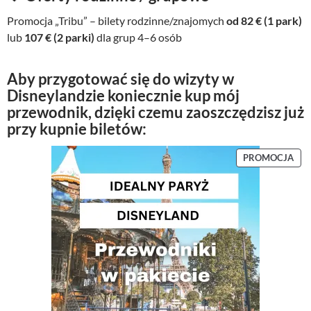
Promocja „Tribu” – bilety rodzinne/znajomych
od 82 € (1 park)
lub
107 € (2 parki)
dla grup 4–6 osób
Aby przygotować się do wizyty w
Disneylandzie koniecznie kup mój
przewodnik, dzięki czemu zaoszczędzisz już
przy kupnie biletów:
P
PROMOCJA
R
O
D
U
K
T
W
P
R
O
M