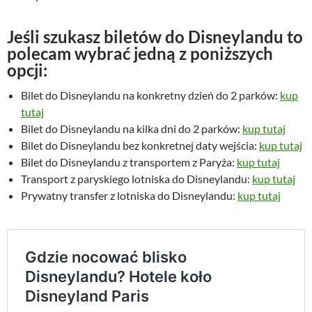
n
o
o
s
Jeśli szukasz biletów do Disneylandu to
s
i
polecam wybrać jedną z poniższych
i
:
opcji:
ł
3
a
9
Bilet do Disneylandu na konkretny dzień do 2 parków:
kup
:
,
tutaj
5
0
Bilet do Disneylandu na kilka dni do 2 parków:
kup tutaj
0
0
Bilet do Disneylandu bez konkretnej daty wejścia:
kup tutaj
,
Bilet do Disneylandu z transportem z Paryża:
kup tutaj
0
z
Transport z paryskiego lotniska do Disneylandu:
kup tutaj
0
ł
Prywatny transfer z lotniska do Disneylandu:
kup tutaj
.
z
ł
.