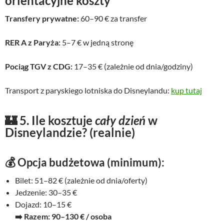
orientacyjne koszty
Transfery prywatne:
60–90 € za transfer
RER A z Paryża:
5–7 € w jedną stronę
Pociąg TGV z CDG:
17–35 € (zależnie od dnia/godziny)
Transport z paryskiego lotniska do Disneylandu:
kup tutaj
🏰
5. Ile kosztuje
cały dzień
w
Disneylandzie? (realnie)
💰 Opcja budżetowa (minimum):
Bilet: 51–82 € (zależnie od dnia/oferty)
Jedzenie: 30–35 €
Dojazd: 10–15 €
➡️ Razem: 90–130 € / osoba