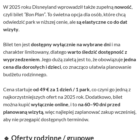
W 2025 roku Disneyland wprowadził także zupełną
nowość
,
czyli bilet
“Bon Plan”
. To świetna opcja dla osób, które chcą
odwiedzić park w niższej cenie, ale
są elastyczne co do dat
wizyty
.
Bilet ten jest
dostępny wyłącznie na wybrane dni
i ma
charakter limitowany, dlatego
warto śledzić dostępność z
wyprzedzeniem
. Jego dużą zaletą jest to, że obowiązuje
jedna
cena dla dorosłych i dzieci
, co znacząco ułatwia planowanie
budżetu rodzinnego.
Cena startuje
od 49 € za 1 dzień / 1 park
, co czyni go jedną z
najkorzystniejszych ofert na 2025 rok. Dodatkowo, bilet
można kupić
wyłącznie online
, i to
na 60–90 dni przed
planowaną wizytą
, więc najlepiej zaplanować zakup wcześniej,
aby nie przegapić dostępnych terminów.
🔹 Oferty rodzinne / grupowe