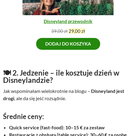
o
s
C
s
i
J
I
i
:
Disneyland przewodnik
ł
3
a
9
P
A
39,00
zł
29,00
zł
:
,
i
k
5
0
DODAJ DO KOSZYKA
e
t
0
0
r
u
,
w
a
0
z
o
l
0
ł
t
n
🍽️
2. Jedzenie – ile kosztuje dzień w
.
n
a
Disneylandzie?
z
a
c
ł
Jak wspominałam wielokrotnie na blogu –
c
e
Disneyland jest
.
e
n
drogi
, ale da się jeść rozsądnie.
n
a
a
w
Średnie ceny:
w
y
y
n
Quick service (fast-food): 10–15 € za zestaw
n
o
Restauracje z obsługą (table service): 30–60 € za osobę