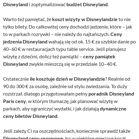
Disneyland
i zoptymalizować
budżet Disneyland
.
Warto też pamiętać, że
koszt wizyty w Disneylandzie
to nie
tylko bilety. Do całkowitej ceny dochodzi jedzenie, które – jak
to w parkach rozrywki – nie należy do najtańszych.
Ceny
jedzenia Disneyland
wahają się od ok. 15 € za szybkie danie po
40–60 € w restauracjach typu table service. Jeśli planujesz
wizytę z dziećmi, dolicz też pamiątki –
ceny pamiątek
Disneyland
zwykle mieszczą się w przedziale 10–40 €.
Ostatecznie
ile kosztuje dzień w Disneylandzie
? Realnie od
90 do 300 € za osobę, zależnie od stylu zwiedzania. To duży
rozstrzał, dlatego przygotowałam pełny
poradnik Disneyland
Paris ceny
, w którym tłumaczę, jak planować wizytę w
parkach, aby ograniczyć wydatki, i jak działają
dynamiczne
ceny biletów Disneyland
.
Jeśli zależy Ci na oszczędnościach, koniecznie sprawdź także
Disneyland ceny sezonowe
, bo w niektóre miesiące koszt