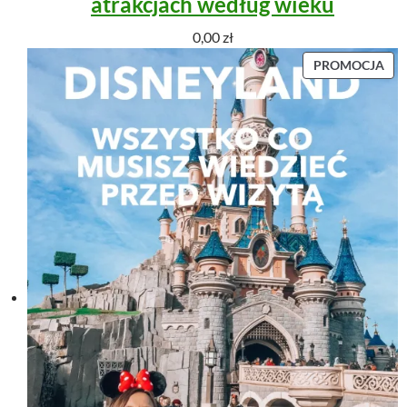
atrakcjach według wieku
0,00
zł
P
PROMOCJA
R
O
D
U
K
T
W
P
R
O
M
O
C
J
I