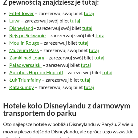
Z pewnością znajdziesz je tutaj:
Eiffel Tower
– zarezerwuj swój bilet
tutaj
Luwr
– zarezerwuj swój bilet
tutaj
Disneyland
– zarezerwuj swój bilet
tutaj
Rejs po Sekwanie
– zarezerwuj swój bilet
tutaj
Moulin Rouge
– zarezerwuj bilet
tutaj
Muzeum Pass
– zarezerwuj swój bilet
tutaj
Zamki nad Loarą
– zarezerwuj swój bilet
tutaj
Pałac wersalski
– zarezerwuj bilet
tutaj
Autobus Hop-on Hop-off
– zarezerwuj bilet
tutaj
Łuk Triumfalny
– zarezerwuj bilet
tutaj
Katakumby
– zarezerwuj swój bilet
tutaj
Hotele koło Disneylandu z darmowym
transportem do parku
Oto najlepsze hotele w pobliżu Disneylandu w Paryżu. Z wielu
można pieszo dojść do Disneylandu, ale oprócz tego wszystkie