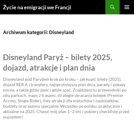
Przejdź
Życie na emigracji we Francji
do
MENU
treści
GŁÓWN
Archiwum kategorii: Disneyland
Disneyland Paryż – bilety 2025,
dojazd, atrakcje i plan dnia
Disneyland pod Paryżem krok po kroku – jak kupić bilety (2025),
dojazd RER A i transfery, najsprytniejszy plan dnia, parady i pokazy
nocne, a także gdzie zjeść i gdzie spać. Znajdziesz tu przewodniki po
obu parkach, mapy z trasami, strategie skracania kolejek (Premier
Access, Single Rider), listy atrakcji dla maluchów i nastolatków,
budżety oraz sezony specjalne. Wszystko po polsku, praktycznie i
aktualne na 2025. Chwyć mój plan 1–2 dni i pobierz checklistę przed
wyjazdem!