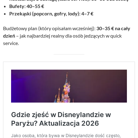
o
s
Bufety: 40–55 €
s
i
Przekąski (popcorn, gofry, lody): 4–7 €
i
:
ł
2
Budżetowy plan (który opisałam wcześniej):
30–35 € na cały
a
9
dzień
– jak najbardziej realny dla osób jedzących w quick
:
,
3
0
service.
9
0
,
0
z
0
ł
.
z
ł
.