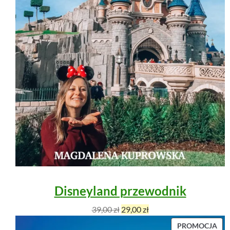
O
M
O
C
J
I
Disneyland przewodnik
P
A
39,00
zł
29,00
zł
i
k
P
PROMOCJA