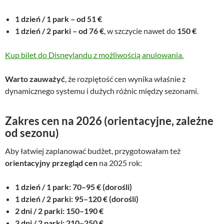
1 dzień / 1 park – od 51 €
1 dzień / 2 parki – od 76 €
, w szczycie nawet do
150 €
Kup bilet do Disneylandu z możliwością anulowania.
Warto zauważyć
, że rozpiętość cen wynika właśnie z
dynamicznego systemu i dużych różnic między sezonami.
Zakres cen na 2026 (orientacyjne, zależne
od sezonu)
Aby łatwiej zaplanować budżet, przygotowałam też
orientacyjny przegląd cen
na 2025 rok:
1 dzień / 1 park: 70–95 € (dorośli)
1 dzień / 2 parki: 95–120 € (dorośli)
2 dni / 2 parki: 150–190 €
3 dni / 2 parki: 210–250 €