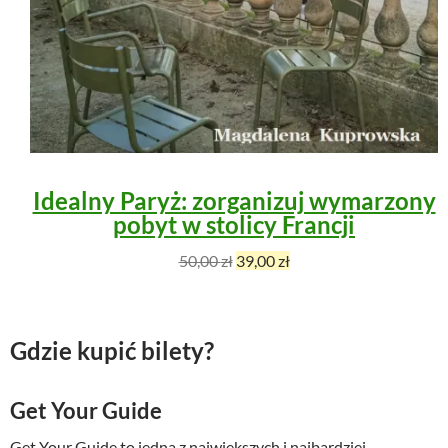
:
,
3
0
9
0
,
0
z
0
ł
.
z
Idealny Paryż: zorganizuj wymarzony
ł
pobyt w stolicy Francji
.
P
A
50,00
zł
39,00
zł
i
k
e
t
r
u
Gdzie kupić bilety?
w
a
o
l
t
n
Get Your Guide
n
a
Get Your Guide to jedna z największych i najbardziej