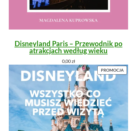
Disneyland Paris – Przewodnik po
atrakcjach według wieku
0,00
zł
P
PROMOCJA
R
O
D
U
K
T
W
P
R