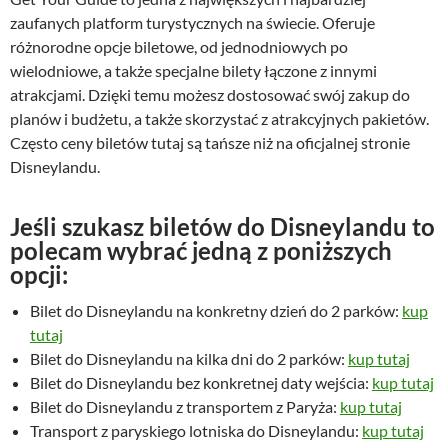
a
c
zaufanych platform turystycznych na świecie. Oferuje
c
e
różnorodne opcje biletowe, od jednodniowych po
e
n
wielodniowe, a także specjalne bilety łączone z innymi
n
a
atrakcjami. Dzięki temu możesz dostosować swój zakup do
a
w
planów i budżetu, a także skorzystać z atrakcyjnych pakietów.
w
y
Często ceny biletów tutaj są tańsze niż na oficjalnej stronie
y
n
Disneylandu.
n
o
o
s
s
i
Jeśli szukasz biletów do Disneylandu to
i
:
polecam wybrać jedną z poniższych
ł
3
opcji:
a
9
Bilet do Disneylandu na konkretny dzień do 2 parków:
kup
:
,
tutaj
5
0
Bilet do Disneylandu na kilka dni do 2 parków:
kup tutaj
0
0
Bilet do Disneylandu bez konkretnej daty wejścia:
kup tutaj
,
Bilet do Disneylandu z transportem z Paryża:
kup tutaj
0
z
Transport z paryskiego lotniska do Disneylandu:
kup tutaj
0
ł