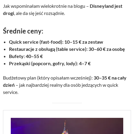
ł
Jak wspominałam wielokrotnie na blogu –
c
e
Disneyland jest
.
e
n
drogi
, ale da się jeść rozsądnie.
n
a
a
w
Średnie ceny:
w
y
y
n
Quick service (fast-food): 10–15 € za zestaw
n
o
Restauracje z obsługą (table service): 30–60 € za osobę
o
s
Bufety: 40–55 €
s
i
Przekąski (popcorn, gofry, lody): 4–7 €
i
:
ł
2
Budżetowy plan (który opisałam wcześniej):
30–35 € na cały
a
9
dzień
– jak najbardziej realny dla osób jedzących w quick
:
,
3
0
service.
9
0
,
0
z
0
ł
.
z