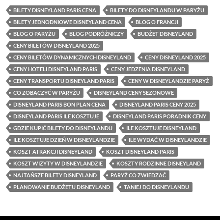
BILETY DISNEYLAND PARIS CENA
BILETY DO DISNEYLANDU W PARYŻU
BILETY JEDNODNIOWE DISNEYLAND CENA
BLOG O FRANCJI
BLOG O PARYŻU
BLOG PODRÓŻNICZY
BUDŻET DISNEYLAND
CENY BILETÓW DISNEYLAND 2025
CENY BILETÓW DYNAMICZNYCH DISNEYLAND
CENY DISNEYLAND 2025
CENY HOTELI DISNEYLAND PARIS
CENY JEDZENIA DISNEYLAND
CENY TRANSPORTU DISNEYLAND PARIS
CENY W DISNEYLANDZIE PARYŻ
CO ZOBACZYĆ W PARYŻU
DISNEYLAND CENY SEZONOWE
DISNEYLAND PARIS BON PLAN CENA
DISNEYLAND PARIS CENY 2025
DISNEYLAND PARIS ILE KOSZTUJE
DISNEYLAND PARIS PORADNIK CENY
GDZIE KUPIĆ BILETY DO DISNEYLANDU
ILE KOSZTUJE DISNEYLAND
ILE KOSZTUJE DZIEŃ W DISNEYLANDZIE
ILE WYDAĆ W DISNEYLANDZIE
KOSZT ATRAKCJI DISNEYLAND
KOSZT DISNEYLAND PARIS
KOSZT WIZYTY W DISNEYLANDZIE
KOSZTY RODZINNE DISNEYLAND
NAJTAŃSZE BILETY DISNEYLAND
PARYŻ CO ZWIEDZAĆ
PLANOWANIE BUDŻETU DISNEYLAND
TANIEJ DO DISNEYLANDU