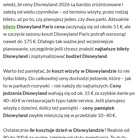
wiedz, że ceny Disneyland 2026 są bardzo zróżnicowane i
zależą od wielu czynników – od terminu wizyty, przez rodzaj
biletu, aż po to, czy planujesz jeden, czy dwa parki. Aktualnie
bilety
Disneyland Paris cena
zaczynają się od około 51 €, ale
w szczycie sezonu koszt Disneyland Paris potrafi wzrosnąć
nawet do 175 €. Dlatego tak ważne jest wcześniejsze
planowanie, szczególnie jeśli chcesz znaleźć
najtańsze bilety
Disneyland
i zoptymalizować
budżet Disneyland
.
Warto też pamiętać, że
koszt wizyty w Disneylandzie
to nie
tylko bilety. Do całkowitej ceny dochodzi jedzenie, które – jak
to w parkach rozrywki – nie należy do najtańszych.
Ceny
jedzenia Disneyland
wahają się od ok. 15 € za szybkie danie po
40–60 € w restauracjach typu table service. Jeśli planujesz
wizytę z dziećmi, dolicz też pamiątki –
ceny pamiątek
Disneyland
zwykle mieszczą się w przedziale 10–40 €.
Ostatecznie
ile kosztuje dzień w Disneylandzie
? Realnie od
90 do 300 € za osobę, zależnie od stylu zwiedzania. To duży