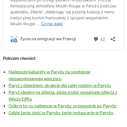
Polecam również:
Najlepsze kabarety w Paryżu na spędzenie
niezapomnianego wieczoru
Paryż z dzieckiem: atrakcje dla całej rodziny w Paryżu
Paryż idealny na zdjęcia: gdzie zrobić wspaniałe zdjęcia z
Wieżą Eiffla
Odkryj to, co najlepsze w Paryżu: przewodnik po Paryżu
Gdzie tanio zjeść w Paryżu: tanie restauracje w Paryżu