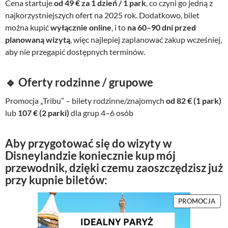
Cena startuje
od 49 € za 1 dzień / 1 park
, co czyni go jedną z
najkorzystniejszych ofert na 2025 rok. Dodatkowo, bilet
można kupić
wyłącznie online
, i to
na 60–90 dni przed
planowaną wizytą
, więc najlepiej zaplanować zakup wcześniej,
aby nie przegapić dostępnych terminów.
🔹 Oferty rodzinne / grupowe
Promocja „Tribu” – bilety rodzinne/znajomych
od 82 € (1 park)
lub
107 € (2 parki)
dla grup 4–6 osób
Aby przygotować się do wizyty w
Disneylandzie koniecznie kup mój
przewodnik, dzięki czemu zaoszczędzisz już
przy kupnie biletów:
P
PROMOCJA
R
O