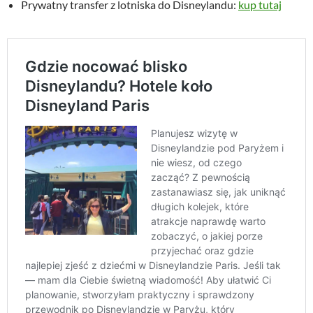
Prywatny transfer z lotniska do Disneylandu:
kup tutaj
.
z
ł
.