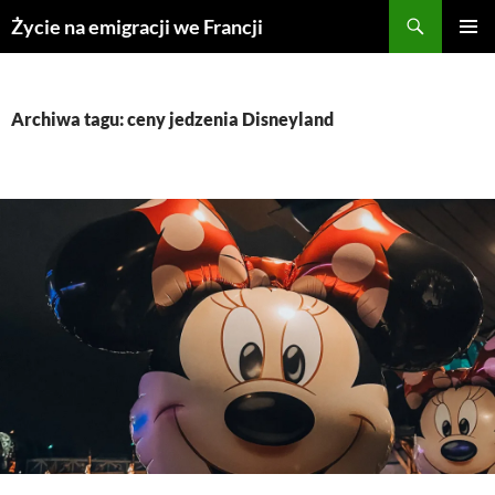
Przejdź
Życie na emigracji we Francji
do
MENU
treści
GŁÓWN
Archiwa tagu: ceny jedzenia Disneyland