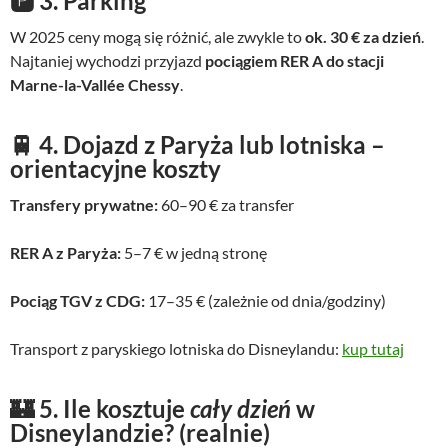
🅿️
3. Parking
W 2025 ceny mogą się różnić, ale zwykle to
ok. 30 € za dzień
.
Najtaniej wychodzi przyjazd
pociągiem RER A do stacji
Marne-la-Vallée Chessy
.
🚆
4. Dojazd z Paryża lub lotniska –
orientacyjne koszty
Transfery prywatne:
60–90 € za transfer
RER A z Paryża:
5–7 € w jedną stronę
Pociąg TGV z CDG:
17–35 € (zależnie od dnia/godziny)
Transport z paryskiego lotniska do Disneylandu:
kup tutaj
🏰
5. Ile kosztuje
cały dzień
w
Disneylandzie? (realnie)