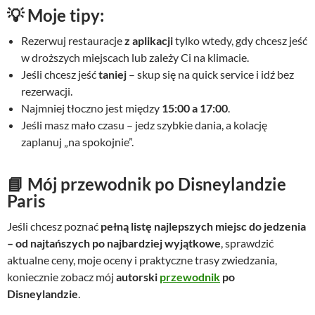
💡 Moje tipy:
Rezerwuj restauracje
z aplikacji
tylko wtedy, gdy chcesz jeść
w droższych miejscach lub zależy Ci na klimacie.
Jeśli chcesz jeść
taniej
– skup się na quick service i idź bez
rezerwacji.
Najmniej tłoczno jest między
15:00 a 17:00
.
Jeśli masz mało czasu – jedz szybkie dania, a kolację
zaplanuj „na spokojnie”.
📘 Mój przewodnik po Disneylandzie
Paris
Jeśli chcesz poznać
pełną listę najlepszych miejsc do jedzenia
– od najtańszych po najbardziej wyjątkowe
, sprawdzić
aktualne ceny, moje oceny i praktyczne trasy zwiedzania,
koniecznie zobacz mój
autorski
przewodnik
po
Disneylandzie
.