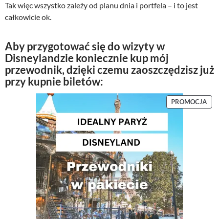
Tak więc wszystko zależy od planu dnia i portfela – i to jest
całkowicie ok.
Aby przygotować się do wizyty w
Disneylandzie koniecznie kup mój
przewodnik, dzięki czemu zaoszczędzisz już
przy kupnie biletów:
P
PROMOCJA
R
O
D
U
K
T
W
P
R
O
M
O