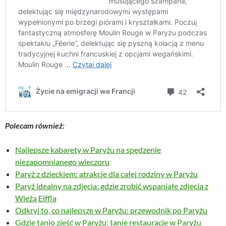
Polecam również:
Najlepsze kabarety w Paryżu na spędzenie
niezapomnianego wieczoru
Paryż z dzieckiem: atrakcje dla całej rodziny w Paryżu
Paryż idealny na zdjęcia: gdzie zrobić wspaniałe zdjęcia z
Wieżą Eiffla
Odkryj to, co najlepsze w Paryżu: przewodnik po Paryżu
Gdzie tanio zjeść w Paryżu: tanie restauracje w Paryżu