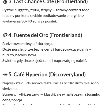
🥉
3. Last Chance Café (Frontierland)
Pyszne nuggetsy, frytki, stripsy — totalny comfort food.
Idealny punkt na szybkie podładowanie energii bez
wydawania 30–40 euro za posiłek.
🥔
4. Fuente del Oro (Frontierland)
Budżetowa meksykańska opcja.
Duże porcje, przystępne ceny i bardzo sycące dania
–
burrito, nachos, bowl.
Świetne, gdy chcesz zjeść tanio i naprawdę się najeść.
🥕
5. Café Hyperion (Discoveryland)
Największa quick-service restauracja i
bardzo
dużo miejsc do
siedzenia.
Burgery, frytki, zestawy — klasyki, ale
w najlepszym stosunku
cena/porcja
.