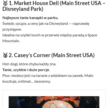
🥇
1. Market House Deli (Main Street USA –
s
i
i
:
Disneyland Park)
ł
2
Najlepsze tanie kanapki w parku.
a
9
Świeże, sycące, a ceny jak na Disneyland — naprawdę
:
,
3
0
przystępne.
9
0
Idealne na szybki lunch w przerwie między paradą a Space
,
Mountain.
0
z
0
ł
🥈
2. Casey’s Corner (Main Street USA)
.
z
Hot-dogi, które chyba każdy zna.
ł
Tanie, szybkie i duże porcje.
.
Plus: możesz jeść na tarasie z widokiem na zamek. Mało
kosztuje, a klimat… bezcenny.