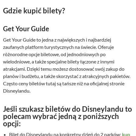
e
t
Gdzie kupić bilety?
r
u
w
a
Get Your Guide
o
l
t
n
Get Your Guide to jedna z największych i najbardziej
n
a
zaufanych platform turystycznych na świecie. Oferuje
a
c
różnorodne opcje biletowe, od jednodniowych po
c
e
wielodniowe, a także specjalne bilety łączone z innymi
e
n
atrakcjami. Dzięki temu możesz dostosować swój zakup do
n
a
planów i budżetu, a także skorzystać z atrakcyjnych pakietów.
a
w
Często ceny biletów tutaj są tańsze niż na oficjalnej stronie
w
y
Disneylandu.
y
n
n
o
Jeśli szukasz biletów do Disneylandu to
o
s
polecam wybrać jedną z poniższych
s
i
opcji:
i
:
ł
3
Bilet do Disneylandu na konkretny dzień do 2 parków:
kup