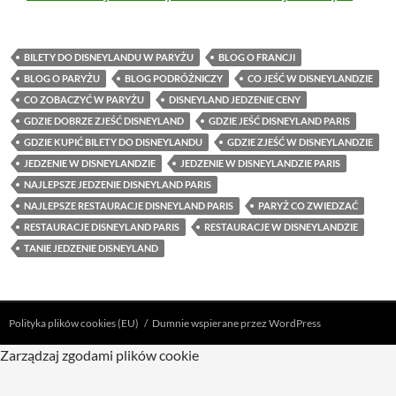
BILETY DO DISNEYLANDU W PARYŻU
BLOG O FRANCJI
BLOG O PARYŻU
BLOG PODRÓŻNICZY
CO JEŚĆ W DISNEYLANDZIE
CO ZOBACZYĆ W PARYŻU
DISNEYLAND JEDZENIE CENY
GDZIE DOBRZE ZJEŚĆ DISNEYLAND
GDZIE JEŚĆ DISNEYLAND PARIS
GDZIE KUPIĆ BILETY DO DISNEYLANDU
GDZIE ZJEŚĆ W DISNEYLANDZIE
JEDZENIE W DISNEYLANDZIE
JEDZENIE W DISNEYLANDZIE PARIS
NAJLEPSZE JEDZENIE DISNEYLAND PARIS
NAJLEPSZE RESTAURACJE DISNEYLAND PARIS
PARYŻ CO ZWIEDZAĆ
RESTAURACJE DISNEYLAND PARIS
RESTAURACJE W DISNEYLANDZIE
TANIE JEDZENIE DISNEYLAND
Polityka plików cookies (EU)
Dumnie wspierane przez WordPress
Zarządzaj zgodami plików cookie