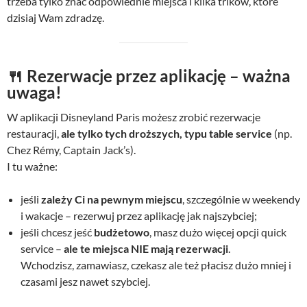
trzeba tylko znać odpowiednie miejsca i kilka trików, które
dzisiaj Wam zdradzę.
🍴 Rezerwacje przez aplikację – ważna
uwaga!
W aplikacji Disneyland Paris możesz zrobić rezerwacje
restauracji,
ale tylko tych droższych, typu table service
(np.
Chez Rémy, Captain Jack’s).
I tu ważne:
jeśli
zależy Ci na pewnym miejscu
, szczególnie w weekendy
i wakacje – rezerwuj przez aplikację jak najszybciej;
jeśli chcesz jeść
budżetowo
, masz dużo więcej opcji quick
service –
ale te miejsca NIE mają rezerwacji
.
Wchodzisz, zamawiasz, czekasz ale też płacisz dużo mniej i
czasami jesz nawet szybciej.