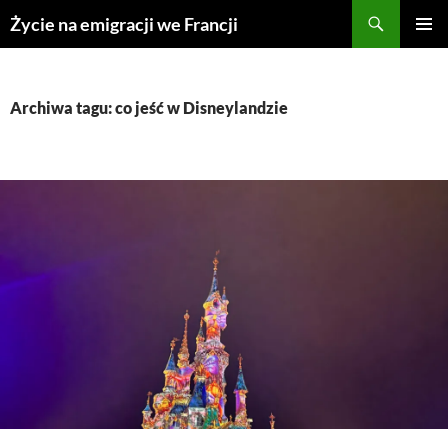
Przejdź
Życie na emigracji we Francji
do
MENU
treści
GŁÓWN
Archiwa tagu: co jeść w Disneylandzie