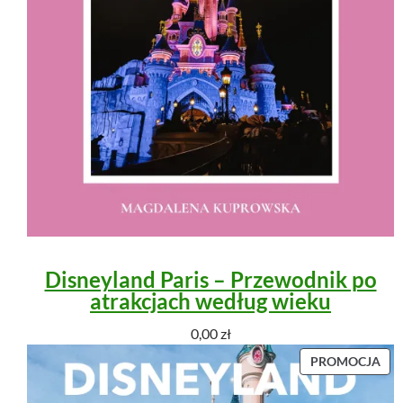
Disneyland Paris – Przewodnik po
atrakcjach według wieku
0,00
zł
P
PROMOCJA
R
O