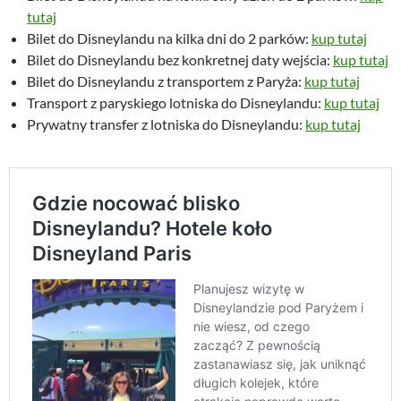
a
9
tutaj
:
,
Bilet do Disneylandu na kilka dni do 2 parków:
kup tutaj
5
0
Bilet do Disneylandu bez konkretnej daty wejścia:
kup tutaj
0
0
Bilet do Disneylandu z transportem z Paryża:
kup tutaj
,
Transport z paryskiego lotniska do Disneylandu:
kup tutaj
0
z
Prywatny transfer z lotniska do Disneylandu:
kup tutaj
0
ł
.
z
ł
.