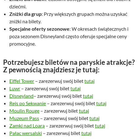
dziećmi.
Zniżki dla grup
: Przy większych grupach można uzyskać
zniżki na bilety.
Specjalne oferty sezonowe
: W okresach świątecznych i
poza sezonem Disneyland często oferuje specjalne ceny
promocyjne.
Potrzebujesz biletów na paryskie atrakcje?
Z pewnością znajdziesz je tutaj:
Eiffel Tower
– zarezerwuj swój bilet
tutaj
Luwr
– zarezerwuj swój bilet
tutaj
Disneyland
– zarezerwuj swój bilet
tutaj
Rejs po Sekwanie
– zarezerwuj swój bilet
tutaj
Moulin Rouge
– zarezerwuj bilet
tutaj
Muzeum Pass
– zarezerwuj swój bilet
tutaj
Zamki nad Loarą
– zarezerwuj swój bilet
tutaj
Pałac wersalski
– zarezerwuj bilet
tutaj