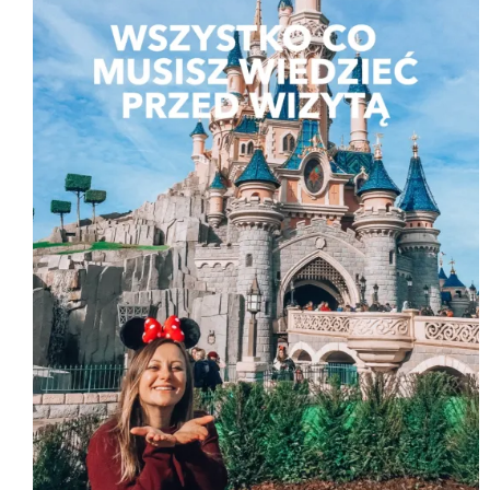
D
U
K
T
W
P
R
O
M
O
C
J
I