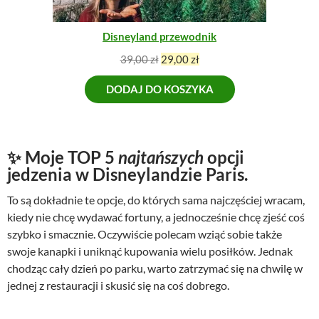
s
i
J
I
i
:
Disneyland przewodnik
ł
3
a
9
P
A
39,00
zł
29,00
zł
:
,
i
k
5
0
DODAJ DO KOSZYKA
e
t
0
0
r
u
,
w
a
0
z
o
l
0
ł
t
n
✨ Moje TOP 5
najtańszych
opcji
.
n
a
jedzenia w Disneylandzie Paris.
z
a
c
ł
To są dokładnie te opcje, do których sama najczęściej wracam,
c
e
.
e
n
kiedy nie chcę wydawać fortuny, a jednocześnie chcę zjeść coś
n
a
szybko i smacznie. Oczywiście polecam wziąć sobie także
a
w
swoje kanapki i uniknąć kupowania wielu posiłków. Jednak
w
y
chodząc cały dzień po parku, warto zatrzymać się na chwilę w
y
n
jednej z restauracji i skusić się na coś dobrego.
n
o
o
s