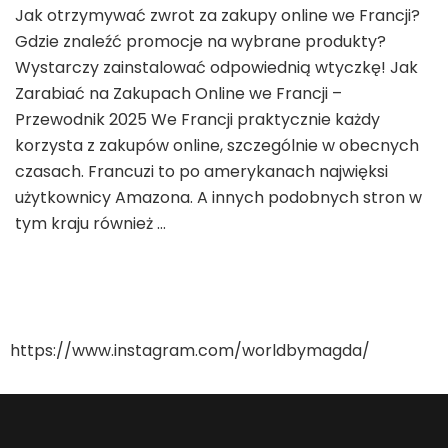
Jak otrzymywać zwrot za zakupy online we Francji?
Zarabiać
Gdzie znaleźć promocje na wybrane produkty?
na
Zakupach
Wystarczy zainstalować odpowiednią wtyczkę! Jak
Online
Zarabiać na Zakupach Online we Francji –
we
Przewodnik 2025 We Francji praktycznie każdy
Francji
korzysta z zakupów online, szczególnie w obecnych
–
Przewodnik
czasach. Francuzi to po amerykanach najwięksi
2025
użytkownicy Amazona. A innych podobnych stron w
tym kraju również …
https://www.instagram.com/worldbymagda/