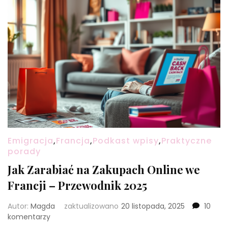
Emigracja
,
Francja
,
Podkast wpisy
,
Praktyczne
porady
Jak Zarabiać na Zakupach Online we
Francji – Przewodnik 2025
Autor:
Magda
zaktualizowano
20 listopada, 2025
10
do
komentarzy
Jak