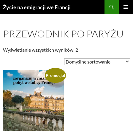
Przejdź
Życie na emigracji we Francji
do
MENU
treści
GŁÓWN
PRZEWODNIK PO PARYŻU
Wyświetlanie wszystkich wyników: 2
Promocja!