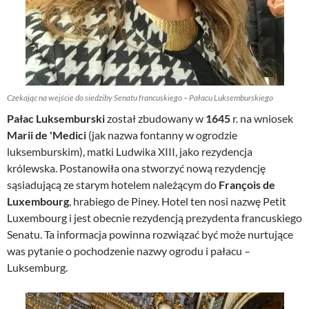
Czekając na wejście do siedziby Senatu francuskiego – Pałacu Luksemburskiego
Pałac Luksemburski
został zbudowany w
1645
r. na wniosek
Marii de 'Medici
(jak nazwa fontanny w ogrodzie
luksemburskim), matki Ludwika XIII, jako rezydencja
królewska. Postanowiła ona stworzyć nową rezydencję
sąsiadującą ze starym hotelem należącym do
François de
Luxembourg
, hrabiego de Piney. Hotel ten nosi nazwę Petit
Luxembourg i jest obecnie rezydencją prezydenta francuskiego
Senatu. Ta informacja powinna rozwiązać być może nurtujące
was pytanie o pochodzenie nazwy ogrodu i pałacu –
Luksemburg.