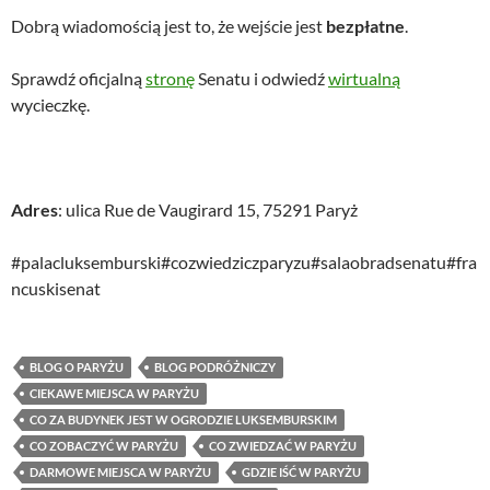
Dobrą wiadomością jest to, że wejście jest
bezpłatne
.
Sprawdź oficjalną
stronę
Senatu i odwiedź
wirtualną
wycieczkę.
Adres
: ulica Rue de Vaugirard 15, 75291 Paryż
#palacluksemburski#cozwiedziczparyzu#salaobradsenatu#fra
ncuskisenat
BLOG O PARYŻU
BLOG PODRÓŻNICZY
CIEKAWE MIEJSCA W PARYŻU
CO ZA BUDYNEK JEST W OGRODZIE LUKSEMBURSKIM
CO ZOBACZYĆ W PARYŻU
CO ZWIEDZAĆ W PARYŻU
DARMOWE MIEJSCA W PARYŻU
GDZIE IŚĆ W PARYŻU