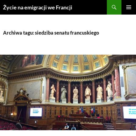
Przejdź
Życie na emigracji we Francji
do
MENU
treści
GŁÓWN
Archiwa tagu: siedziba senatu francuskiego