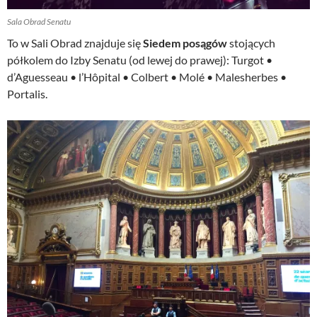
Sala Obrad Senatu
To w Sali Obrad znajduje się
Siedem posągów
stojących
półkolem do Izby Senatu (od lewej do prawej): Turgot •
d’Aguesseau • l’Hôpital • Colbert • Molé • Malesherbes •
Portalis.