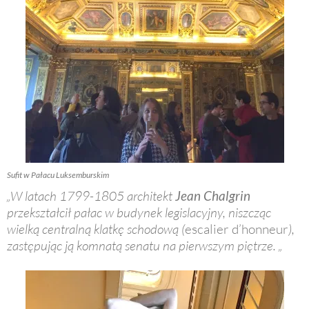
Sufit w Pałacu Luksemburskim
„W latach 1799-1805 architekt
Jean Chalgrin
przekształcił pałac w budynek legislacyjny, niszcząc
wielką centralną klatkę schodową (
escalier d’honneur
),
zastępując ją komnatą senatu na pierwszym piętrze. „