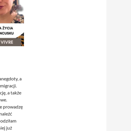
anegdoty, a
migracji.
ję, a także
owe.
nie prowadzę
dnaleźć
hodziłam
iej już