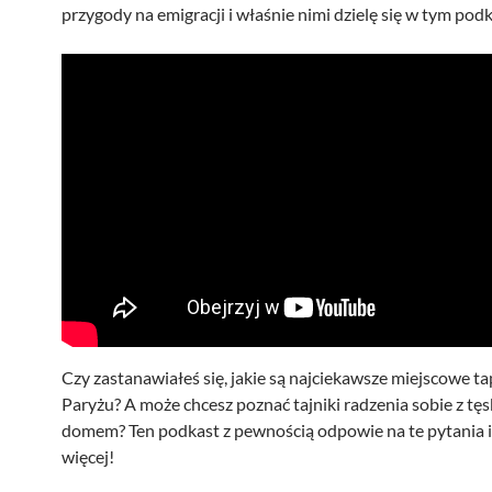
przygody na emigracji i właśnie nimi dzielę się w tym podk
Czy zastanawiałeś się, jakie są najciekawsze miejscowe t
Paryżu? A może chcesz poznać tajniki radzenia sobie z tę
domem? Ten podkast z pewnością odpowie na te pytania i
więcej!