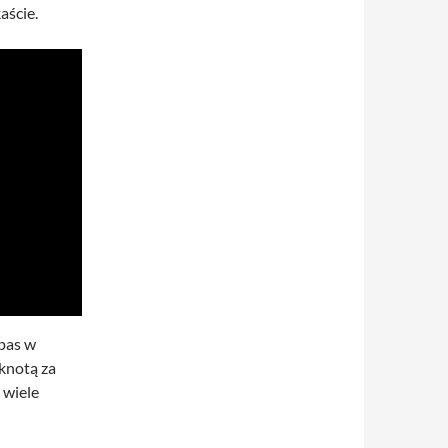
aście.
apas w
sknotą za
 wiele