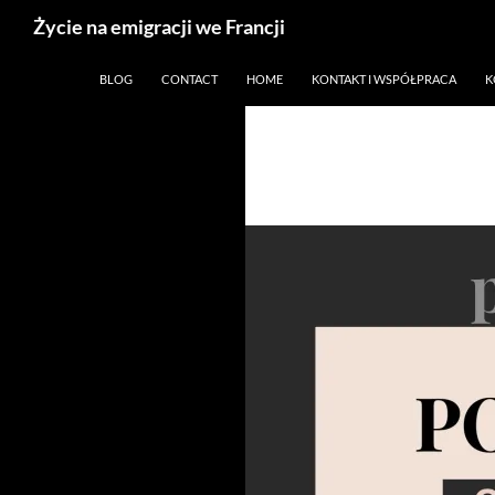
Życie na emigracji we Francji
Przejdź
Paryż, Francja i emigracja
BLOG
CONTACT
HOME
KONTAKT I WSPÓŁPRACA
K
do
treści