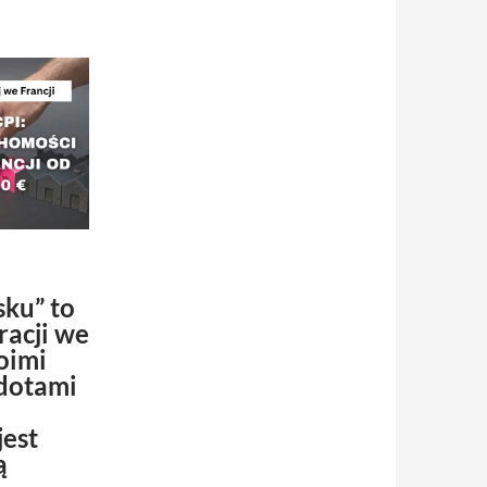
sku” to
racji we
woimi
gdotami
jest
ą