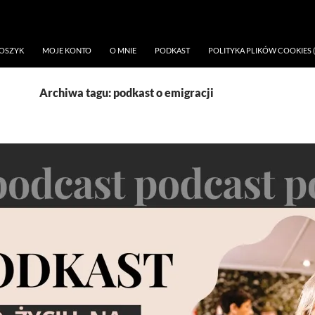
OSZYK
MOJE KONTO
O MNIE
PODKAST
POLITYKA PLIKÓW COOKIES (
Archiwa tagu: podkast o emigracji