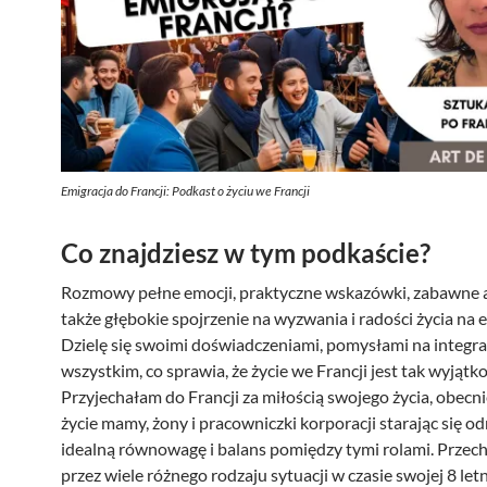
Emigracja do Francji: Podkast o życiu we Francji
Co znajdziesz w tym podkaście?
Rozmowy pełne emocji, praktyczne wskazówki, zabawne 
także głębokie spojrzenie na wyzwania i radości życia na e
Dzielę się swoimi doświadczeniami, pomysłami na integrac
wszystkim, co sprawia, że życie we Francji jest tak wyjątk
Przyjechałam do Francji za miłością swojego życia, obec
życie mamy, żony i pracowniczki korporacji starając się o
idealną równowagę i balans pomiędzy tymi rolami. Przec
przez wiele różnego rodzaju sytuacji w czasie swojej 8 letn