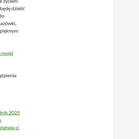
e życiem
będę dzielić
 do
kazówki,
m pięknym
a mojej
ątpienia
dnik 2025
o
ułatwią ci