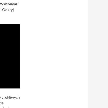
yśleniami i
i: Odkryj
o urokliwych
cia