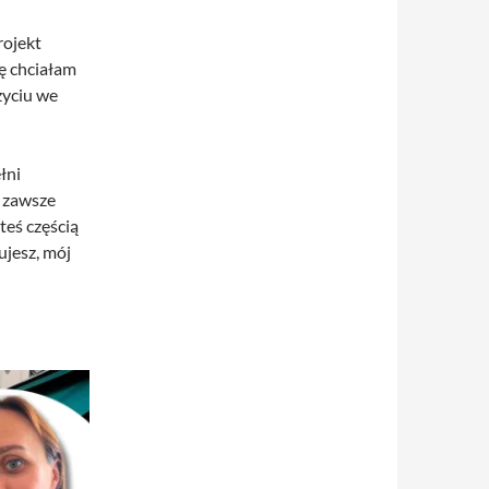
ojekt
ę chciałam
 życiu we
łni
y zawsze
teś częścią
ujesz, mój