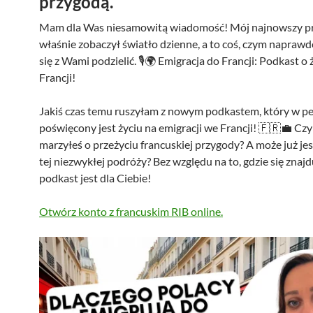
przygodą.
Mam dla Was niesamowitą wiadomość! Mój najnowszy pr
właśnie zobaczył światło dzienne, a to coś, czym naprawd
się z Wami podzielić. 🎙️🌍 Emigracja do Francji: Podkast o
Francji!
Jakiś czas temu ruszyłam z nowym podkastem, który w pe
poświęcony jest życiu na emigracji we Francji! 🇫🇷💼 Cz
marzyłeś o przeżyciu francuskiej przygody? A może już jes
tej niezwykłej podróży? Bez względu na to, gdzie się znajd
podkast jest dla Ciebie!
Otwórz konto z francuskim RIB online.