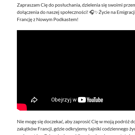
Zapraszam Cię do posłuchania, dzielenia się swoimi przem
dołączenia do naszej społeczności! 🎧✨Życie na Emigracj
Francję z Nowym Podkastem!
Nie mogę się doczekać, aby zaprosić Cię w moją podróż d
zakątków Francji, gdzie odkryjemy tajniki codziennego ży