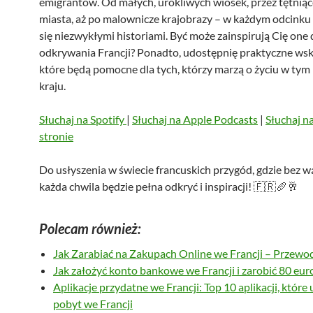
emigrantów. Od małych, urokliwych wiosek, przez tętniąc
miasta, aż po malownicze krajobrazy – w każdym odcinku 
się niezwykłymi historiami. Być może zainspirują Cię one
odkrywania Francji? Ponadto, udostępnię praktyczne ws
które będą pomocne dla tych, którzy marzą o życiu w ty
kraju.
Słuchaj na Spotify
|
Słuchaj na Apple Podcasts
|
Słuchaj n
stronie
Do usłyszenia w świecie francuskich przygód, gdzie bez w
każda chwila będzie pełna odkryć i inspiracji! 🇫🇷🥖🥂
Polecam również:
Jak Zarabiać na Zakupach Online we Francji – Przewo
Jak założyć konto bankowe we Francji i zarobić 80 eur
Aplikacje przydatne we Francji: Top 10 aplikacji, które 
pobyt we Francji