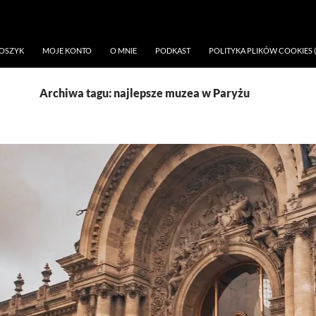
OSZYK
MOJE KONTO
O MNIE
PODKAST
POLITYKA PLIKÓW COOKIES (
Archiwa tagu: najlepsze muzea w Paryżu