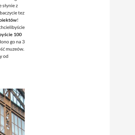
 słynie z
baczycie tez
biektów
!
chcielibyście
byście 100
lono go na 3
zość muzeów.
y od