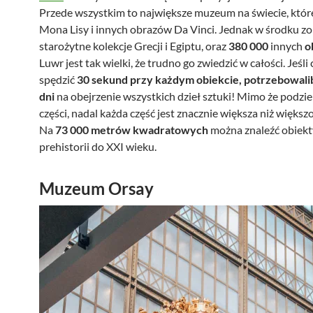
Przede wszystkim to największe muzeum na świecie, które
Mona Lisy i innych obrazów Da Vinci. Jednak w środku zo
starożytne kolekcje Grecji i Egiptu, oraz
380 000
innych
o
Luwr jest tak wielki, że trudno go zwiedzić w całości. Jeśli 
spędzić
30 sekund przy każdym obiekcie, potrzebowali
dni
na obejrzenie wszystkich dzieł sztuki! Mimo że podzie
części, nadal każda część jest znacznie większa niż więks
Na
73 000 metrów kwadratowych
można znaleźć obiekt
prehistorii do XXI wieku.
Muzeum Orsay