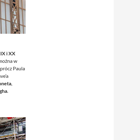
IX i XX
 można w
Oprócz Paula
ve’a
neta
,
gha
.