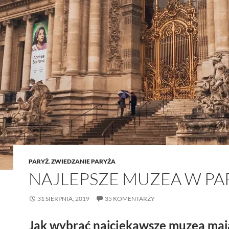
PARYŻ
,
ZWIEDZANIE PARYŻA
NAJLEPSZE MUZEA W PA
31 SIERPNIA, 2019
35 KOMENTARZY
Jak wybrać najciekawsze muzea maj