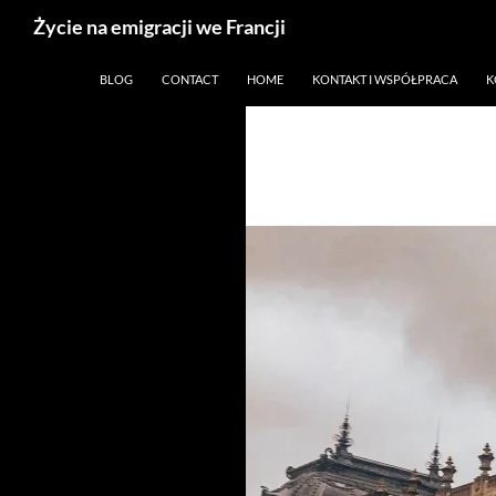
Życie na emigracji we Francji
Przejdź
Paryż, Francja i emigracja
BLOG
CONTACT
HOME
KONTAKT I WSPÓŁPRACA
K
do
treści