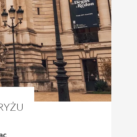
RYŻU
ąc