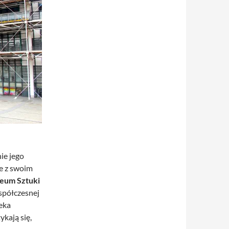
ie jego
e z swoim
um Sztuki
półczesnej
teka
ykają się,