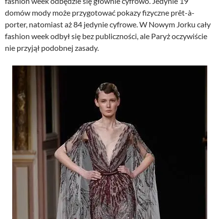
fashion week odbędzie się głównie cyfrowo. Jedynie 19
domów mody może przygotować pokazy fizyczne prêt-à-
porter, natomiast aż 84 jedynie cyfrowe. W Nowym Jorku cały
fashion week odbył się bez publiczności, ale Paryż oczywiście
nie przyjął podobnej zasady.