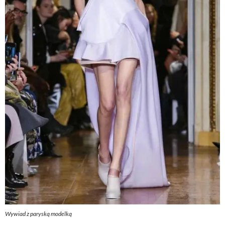
Wywiad z paryską modelką