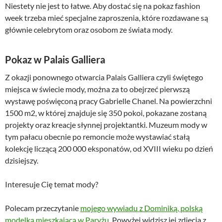
Niestety nie jest to łatwe. Aby dostać się na pokaz fashion
week trzeba mieć specjalne zaproszenia, które rozdawane są
głównie celebrytom oraz osobom ze świata mody.
Pokaz w Palais Galliera
Z okazji ponownego otwarcia Palais Galliera czyli świętego
miejsca w świecie mody, można za to obejrzeć pierwszą
wystawę poświęconą pracy Gabrielle Chanel. Na powierzchni
1500 m2, w której znajduje się 350 pokoi, pokazane zostaną
projekty oraz kreacje słynnej projektantki. Muzeum mody w
tym pałacu obecnie po remoncie może wystawiać stałą
kolekcję liczącą 200 000 eksponatów, od XVIII wieku po dzień
dzisiejszy.
Interesuje Cię temat mody?
Polecam przeczytanie
mojego wywiadu z Dominiką, polską
modelką mieszkającą w Paryżu.
Powyżej widzisz jej zdjęcia z